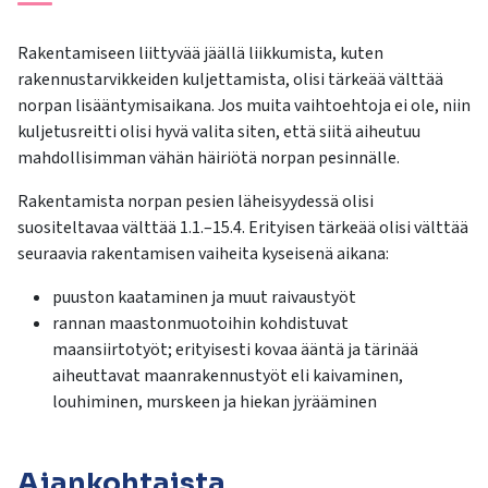
Rakentamiseen liittyvää jäällä liikkumista, kuten
rakennustarvikkeiden kuljettamista, olisi tärkeää välttää
norpan lisääntymisaikana. Jos muita vaihtoehtoja ei ole, niin
kuljetusreitti olisi hyvä valita siten, että siitä aiheutuu
mahdollisimman vähän häiriötä norpan pesinnälle.
Rakentamista norpan pesien läheisyydessä olisi
suositeltavaa välttää 1.1.–15.4. Erityisen tärkeää olisi välttää
seuraavia rakentamisen vaiheita kyseisenä aikana:
puuston kaataminen ja muut raivaustyöt
rannan maastonmuotoihin kohdistuvat
maansiirtotyöt; erityisesti kovaa ääntä ja tärinää
aiheuttavat maanrakennustyöt eli kaivaminen,
louhiminen, murskeen ja hiekan jyrääminen
Ajankohtaista