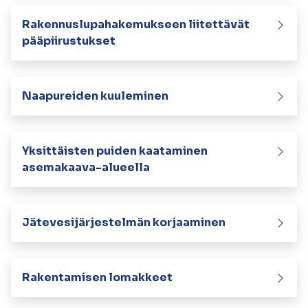
kosketus-
ja
Rakennuslupahakemukseen liitettävät
pyyhkäisyliikkeitä.
pääpiirustukset
Naapureiden kuuleminen
Yksittäisten puiden kaataminen
asemakaava-alueella
Jätevesijärjestelmän korjaaminen
Rakentamisen lomakkeet