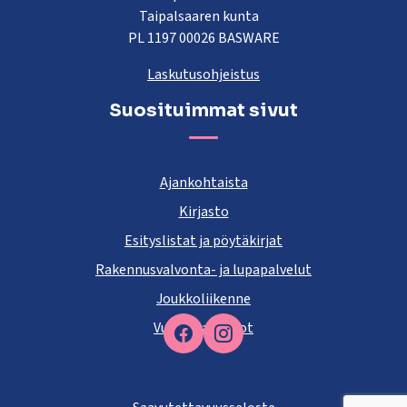
Taipalsaaren kunta
PL 1197 00026 BASWARE
Laskutusohjeistus
Suosituimmat sivut
Ajankohtaista
Kirjasto
Esityslistat ja pöytäkirjat
Rakennusvalvonta- ja lupapalvelut
Joukkoliikenne
Vuokra-asunnot
Facebook