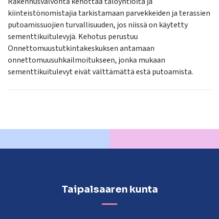
Rakennusvalvonta kehottaa taloyhtiöitä ja
kiinteistönomistajia tarkistamaan parvekkeiden ja terassien
putoamissuojien turvallisuuden, jos niissä on käytetty
sementtikuitulevyjä. Kehotus perustuu
Onnettomuustutkintakeskuksen antamaan
onnettomuusuhkailmoitukseen, jonka mukaan
sementtikuitulevyt eivät välttämättä estä putoamista.
Taipalsaaren kunta