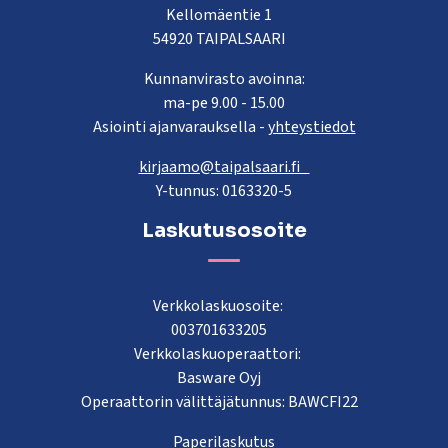
Kellomäentie 1
54920 TAIPALSAARI
Kunnanvirasto avoinna:
ma-pe 9.00 - 15.00
Asiointi ajanvarauksella -
yhteystiedot
kirjaamo@taipalsaari.fi
Y-tunnus: 0163320-5
Laskutusosoite
Verkkolaskuosoite:
003701633205
Verkkolaskuoperaattori:
Basware Oyj
Operaattorin välittäjätunnus: BAWCFI22
Paperilaskutus