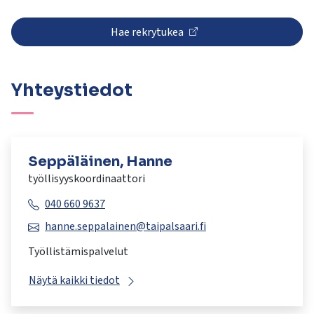
Hae rekrytukea
Yhteystiedot
Seppäläinen, Hanne
työllisyyskoordinaattori
040 660 9637
hanne.seppalainen@taipalsaari.fi
Työllistämispalvelut
Näytä kaikki tiedot