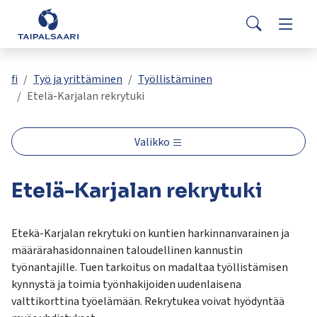
Palaute
Siirry pääsisältöön
Siirry päävalikkoon
Search
Asuminen ja rakentaminen
Vaihda
Yhteystiedot
Valitse
VisitTaipalsaari.fi
käytettävissä
Opetus ja kasvatus
Vaihda
fi
Työ ja yrittäminen
Työllistäminen
oleva
Etelä-Karjalan rekrytuki
tulos
ylös-
Hyvinvointi ja terveys
Vaihda
ja
Valikko
alasnuolilla.
Kulttuuri ja vapaa-aika
Vaihda
Siirry
Etelä-Karjalan rekrytuki
valittuun
hakutulokseen
Kunta ja päätöksenteko
Vaihda
painamalla
Etekä-Karjalan rekrytuki on kuntien harkinnanvarainen ja
enteriä.
määrärahasidonnainen taloudellinen kannustin
Työ ja yrittäminen
Vaihda
Kosketuslaitteiden
työnantajille. Tuen tarkoitus on madaltaa työllistämisen
käyttäjät
kynnystä ja toimia työnhakijoiden uudenlaisena
voivat
valttikorttina työelämään. Rekrytukea voivat hyödyntää
käyttää