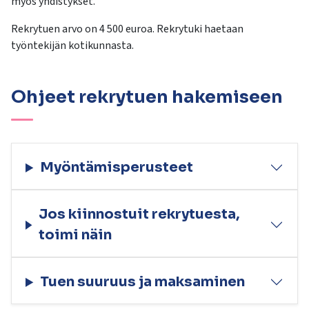
myös yhdistykset.
kosketus-
ja
Rekrytuen arvo on 4 500 euroa. Rekrytuki haetaan
pyyhkäisyliikkeitä.
työntekijän kotikunnasta.
Ohjeet rekrytuen hakemiseen
Myöntämisperusteet
Jos kiinnostuit rekrytuesta,
toimi näin
Tuen suuruus ja maksaminen