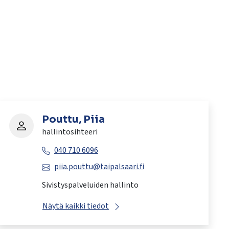
Pouttu, Piia
hallintosihteeri
040 710 6096
piia.pouttu@taipalsaari.fi
Sivistyspalveluiden hallinto
Näytä kaikki tiedot