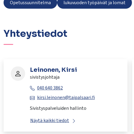
Opetussuunnitelma
lukuvuoden työpäivät ja lomat
Yhteystiedot
Leinonen, Kirsi
sivistysjohtaja
040 640 3862
kirsi.leinonen@taipalsaari.fi
Sivistyspalveluiden hallinto
Näytä kaikki tiedot