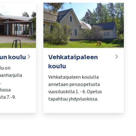
un koulu
Vehkataipaleen
koulu
lu on
aanharjulla
Vehkataipaleen koululla
.
annetaan perusopetusta
lussa
vuosiluokilla 1. - 6. Opetus
ta 7.–9.
tapahtuu yhdysluokissa.