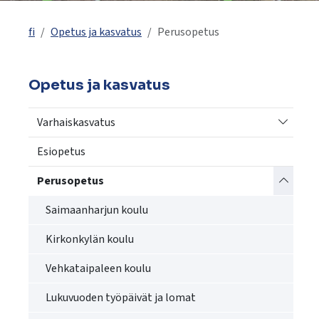
käyttää
kosketus-
fi
Opetus ja kasvatus
Perusopetus
ja
pyyhkäisyliikkeitä.
Opetus ja kasvatus
Vaihda a
Varhaiskasvatus
Esiopetus
Vaihda a
Perusopetus
Saimaanharjun koulu
Kirkonkylän koulu
Vehkataipaleen koulu
Lukuvuoden työpäivät ja lomat