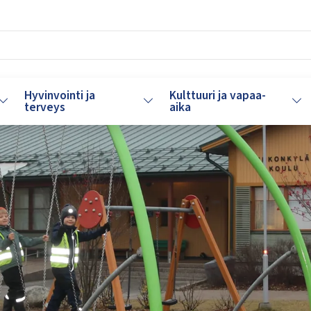
Hyvinvointi ja
Kulttuuri ja vapaa-
Vaihda alasvetovalikkoa
Vaihda alasvetovalikkoa
Vaih
terveys
aika