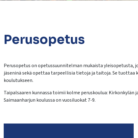
Perusopetus
lasvetovalikkoa
Perusopetus on opetussuunnitelman mukaista yleisopetusta, jo
jäseninä sekä opettaa tarpeellisia tietoja ja taitoja. Se tuotta
lasvetovalikkoa
koulutukseen.
Taipalsaaren kunnassa toimii kolme peruskoulua: Kirkonkylän ja
Saimaanharjun koulussa on vuosiluokat 7-9.