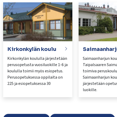
Kirkonkylän koulu
Saimaanharj
Kirkonkylän koululla järjestetään
Saimaanharjun kou
perusopetusta vuosiluokille 1-6 ja
Taipalsaaren Saim
koululla toimii myös esiopetus.
toimiva peruskoulu
Perusopetuksessa oppilaita on
Saimaanharjun kou
225 ja esiopetuksessa 30
järjestetään opetus
luokille.