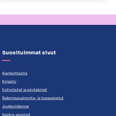
Suosituimmat sivut
Ajankohtaista
Kirjasto
Esityslistat ja pöytäkirjat
Rakennusvalvonta- ja lupapalvelut
Joukkoliikenne
Vuokra-asunnot