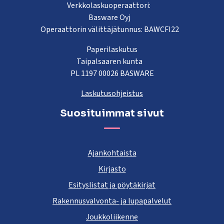
Verkkolaskuoperaattori:
Basware Oyj
Operaattorin välittäjätunnus: BAWCFI22
Paperilaskutus
Taipalsaaren kunta
PL 1197 00026 BASWARE
Laskutusohjeistus
Suosituimmat sivut
Ajankohtaista
Kirjasto
Esityslistat ja pöytäkirjat
Rakennusvalvonta- ja lupapalvelut
Joukkoliikenne