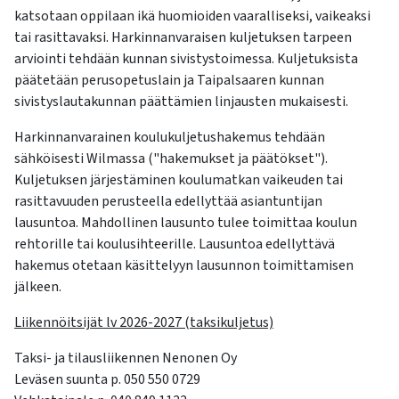
kosketus-
katsotaan oppilaan ikä huomioiden vaaralliseksi, vaikeaksi
ja
tai rasittavaksi. Harkinnanvaraisen kuljetuksen tarpeen
pyyhkäisyliikkeitä.
arviointi tehdään kunnan sivistystoimessa. Kuljetuksista
päätetään perusopetuslain ja Taipalsaaren kunnan
sivistyslautakunnan päättämien linjausten mukaisesti.
Harkinnanvarainen koulukuljetushakemus tehdään
sähköisesti Wilmassa ("hakemukset ja päätökset").
Kuljetuksen järjestäminen koulumatkan vaikeuden tai
rasittavuuden perusteella edellyttää asiantuntijan
lausuntoa. Mahdollinen lausunto tulee toimittaa koulun
rehtorille tai koulusihteerille. Lausuntoa edellyttävä
hakemus otetaan käsittelyyn lausunnon toimittamisen
jälkeen.
Liikennöitsijät lv 2026-2027 (taksikuljetus)
Taksi- ja tilausliikennen Nenonen Oy
Leväsen suunta p. 050 550 0729