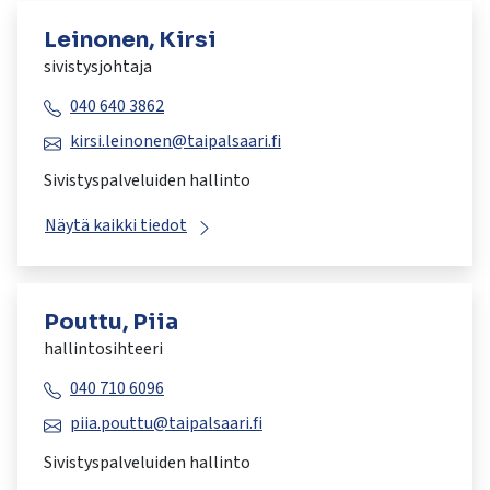
Leinonen, Kirsi
sivistysjohtaja
040 640 3862
kirsi.leinonen@taipalsaari.fi
Sivistyspalveluiden hallinto
Näytä kaikki tiedot
Pouttu, Piia
hallintosihteeri
040 710 6096
piia.pouttu@taipalsaari.fi
Sivistyspalveluiden hallinto