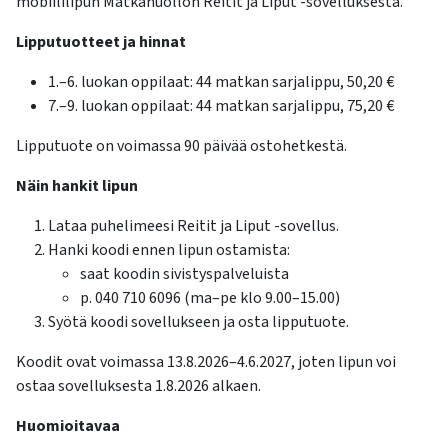
mobiililipun Matkahuollon Reitit ja Liput -sovelluksesta.
Lipputuotteet ja hinnat
1.
–6. luokan oppilaat: 44 matkan sarjalippu, 50,20
€
7.
–9. luokan oppilaat: 44 matkan sarjalippu, 75,20
€
Lipputuote on voimassa 90 päivää ostohetkestä.
Näin hankit lipun
Lataa puhelimeesi Reitit ja Liput -sovellus.
Hanki koodi ennen lipun ostamista:
saat koodin sivistyspalveluista
p. 040 710 6096 (ma
–pe klo 9.00–15.00)
Sy
ötä koodi sovellukseen ja osta lipputuote.
Koodit ovat voimassa 13.8.2026
–4.6.2027, joten lipun voi
ostaa sovelluksesta 1.8.2026 alkaen.
Huomioitavaa