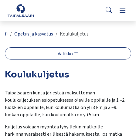
Palaute
Siirry pääsisältöön
Siirry päävalikkoon
Search
Asuminen ja rakentaminen
Vaihda
Yhteystiedot
Valitse
VisitTaipalsaari.fi
käytettävissä
Opetus ja kasvatus
Vaihda
fi
Opetus ja kasvatus
Koulukuljetus
oleva
tulos
ylös-
Hyvinvointi ja terveys
Vaihda
Valikko
ja
alasnuolilla.
Kulttuuri ja vapaa-aika
Vaihda
Koulukuljetus
Siirry
valittuun
hakutulokseen
Kunta ja päätöksenteko
Vaihda
Taipalsaaren kunta järjestää maksuttoman
painamalla
koulukuljetuksen esiopetuksessa oleville oppilaille ja 1.–2.
enteriä.
luokkien oppilaille, kun koulumatka on yli 3 km ja 3.–9.
Työ ja yrittäminen
Vaihda
Kosketuslaitteiden
luokan oppilaille, kun koulumatka on yli 5 km.
käyttäjät
voivat
Kuljetus voidaan myöntää lyhyillekin matkoille
käyttää
harkinnanvaraisesti erillisestä hakemuksesta, jos matka