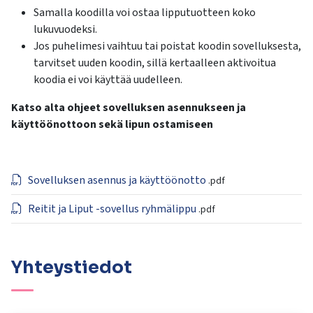
Samalla koodilla voi ostaa lipputuotteen koko
lukuvuodeksi.
Jos puhelimesi vaihtuu tai poistat koodin sovelluksesta,
tarvitset uuden koodin, sillä k
ertaalleen aktivoitua
koodia ei voi k
äyttää uudelleen.
Katso alta ohjeet sovelluksen asennukseen ja
käyttöönottoon sekä lipun ostamiseen
Sovelluksen asennus ja käyttöönotto
.pdf
Reitit ja Liput -sovellus ryhmälippu
.pdf
Yhteystiedot