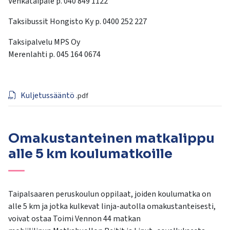
Vehkataipale p. 040 849 1122
Taksibussit Hongisto Ky p. 0400 252 227
Taksipalvelu MPS Oy
Merenlahti p. 045 164 0674
Kuljetussääntö
.pdf
Omakustanteinen matkalippu
alle 5 km koulumatkoille
Taipalsaaren peruskoulun oppilaat, joiden koulumatka on
alle 5 km ja jotka kulkevat linja-autolla omakustanteisesti,
voivat ostaa Toimi Vennon 44 matkan