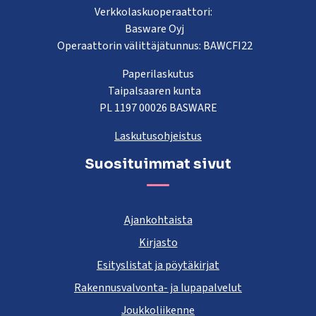
Verkkolaskuoperaattori:
Basware Oyj
Operaattorin välittäjätunnus: BAWCFI22
Paperilaskutus
Taipalsaaren kunta
PL 1197 00026 BASWARE
Laskutusohjeistus
Suosituimmat sivut
Ajankohtaista
Kirjasto
Esityslistat ja pöytäkirjat
Rakennusvalvonta- ja lupapalvelut
Joukkoliikenne