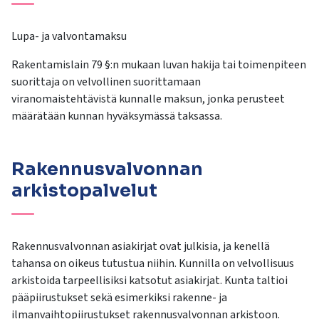
kosketus-
ja
Lupa- ja valvontamaksu
pyyhkäisyliikkeitä.
Rakentamislain 79 §:n mukaan luvan hakija tai toimenpiteen
suorittaja on velvollinen suorittamaan
viranomaistehtävistä kunnalle maksun, jonka perusteet
määrätään kunnan hyväksymässä taksassa.
Rakennusvalvonnan
arkistopalvelut
Rakennusvalvonnan asiakirjat ovat julkisia, ja kenellä
tahansa on oikeus tutustua niihin. Kunnilla on velvollisuus
arkistoida tarpeellisiksi katsotut asiakirjat. Kunta taltioi
pääpiirustukset sekä esimerkiksi rakenne- ja
ilmanvaihtopiirustukset rakennusvalvonnan arkistoon.