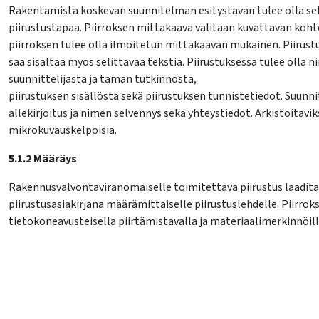
Rakentamista koskevan suunnitelman esitystavan tulee olla selk
piirustustapaa. Piirroksen mittakaava valitaan kuvattavan koh
piirroksen tulee olla ilmoitetun mittakaavan mukainen. Piirust
saa sisältää myös selittävää tekstiä. Piirustuksessa tulee olla 
suunnittelijasta ja tämän tutkinnosta,
piirustuksen sisällöstä sekä piirustuksen tunnistetiedot. Suunni
allekirjoitus ja nimen selvennys sekä yhteystiedot. Arkistoitaviks
lasvetovalikkoa
mikrokuvauskelpoisia.
lasvetovalikkoa
5.1.2 Määräys
Rakennusvalvontaviranomaiselle toimitettava piirustus laadita
piirustusasiakirjana määrämittaiselle piirustuslehdelle. Piirrokse
lasvetovalikkoa
tietokoneavusteisella piirtämistavalla ja materiaalimerkinnöil
lasvetovalikkoa
lasvetovalikkoa
lasvetovalikkoa