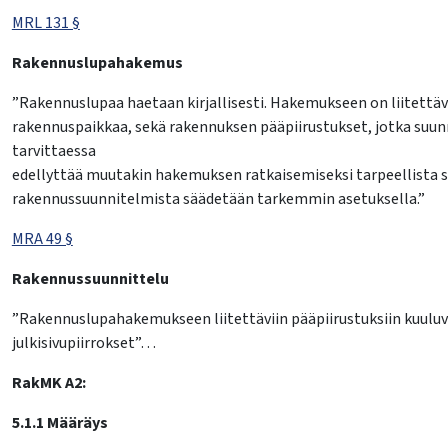
MRL 131 §
Rakennuslupahakemus
lasvetovalikkoa
”Rakennuslupaa haetaan kirjallisesti. Hakemukseen on liitettävä 
rakennuspaikkaa, sekä rakennuksen pääpiirustukset, jotka suunn
tarvittaessa
edellyttää muutakin hakemuksen ratkaisemiseksi tarpeellista sel
rakennussuunnitelmista säädetään tarkemmin asetuksella.”
MRA 49 §
Rakennussuunnittelu
”Rakennuslupahakemukseen liitettäviin pääpiirustuksiin kuuluva
julkisivupiirrokset”…
RakMK A2:
5.1.1 Määräys