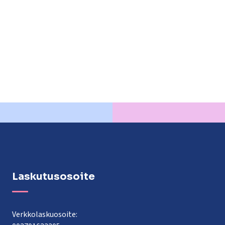
lasvetovalikkoa
Laskutusosoite
Verkkolaskuosoite: