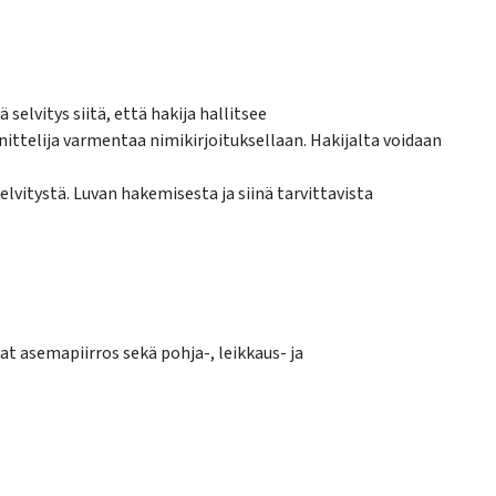
selvitys siitä, että hakija hallitsee
ittelija varmentaa nimikirjoituksellaan. Hakijalta voidaan
vitystä. Luvan hakemisesta ja siinä tarvittavista
t asemapiirros sekä pohja-, leikkaus- ja