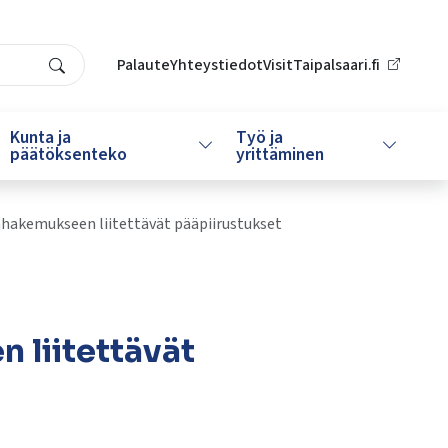
Palaute
Yhteystiedot
VisitTaipalsaari.fi
Search
Kunta ja
Työ ja
da alasvetovalikkoa
Vaihda alasvetovalikkoa
Vaihda al
päätöksenteko
yrittäminen
hakemukseen liitettävät pääpiirustukset
liitettävät