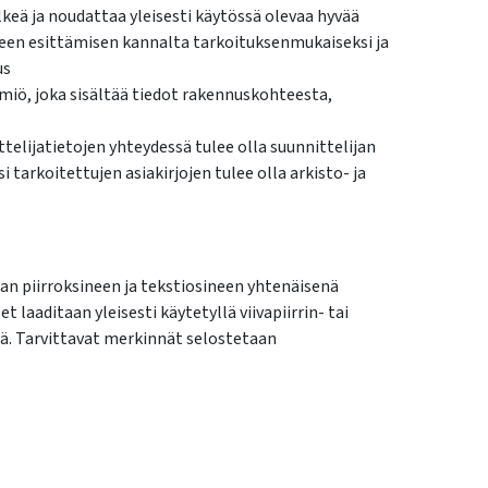
eä ja noudattaa yleisesti käytössä olevaa hyvää
teen esittämisen kannalta tarkoituksenmukaiseksi ja
us
nimiö, joka sisältää tiedot rakennuskohteesta,
ttelijatietojen yhteydessä tulee olla suunnittelijan
i tarkoitettujen asiakirjojen tulee olla arkisto- ja
an piirroksineen ja tekstiosineen yhtenäisenä
t laaditaan yleisesti käytetyllä viivapiirrin- tai
lä. Tarvittavat merkinnät selostetaan