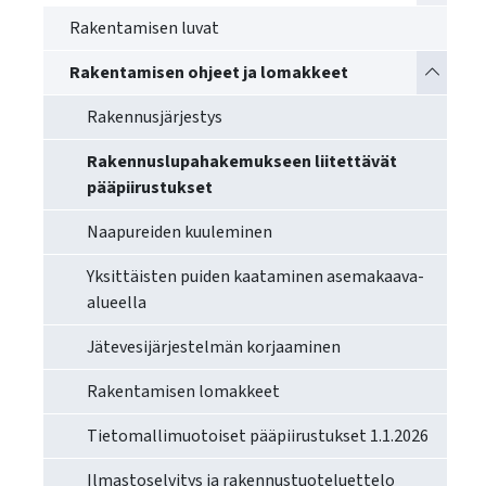
käyttää
Rakentamisen luvat
kosketus-
ja
Vaihda a
Rakentamisen ohjeet ja lomakkeet
pyyhkäisyliikkeitä.
Rakennusjärjestys
Rakennuslupahakemukseen liitettävät
pääpiirustukset
Naapureiden kuuleminen
Yksittäisten puiden kaataminen asemakaava-
alueella
Jätevesijärjestelmän korjaaminen
Rakentamisen lomakkeet
Tietomallimuotoiset pääpiirustukset 1.1.2026
Ilmastoselvitys ja rakennustuoteluettelo