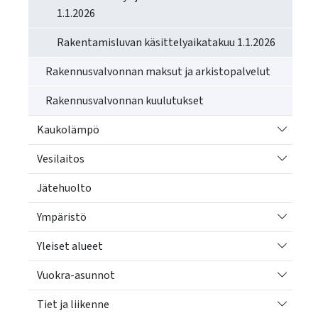
1.1.2026
Rakentamisluvan käsittelyaikatakuu 1.1.2026
Rakennusvalvonnan maksut ja arkistopalvelut
Rakennusvalvonnan kuulutukset
Vaihda a
Kaukolämpö
Vaihda a
Vesilaitos
Jätehuolto
Vaihda a
Ympäristö
Vaihda a
Yleiset alueet
Vaihda a
Vuokra-asunnot
Vaihda a
Tiet ja liikenne