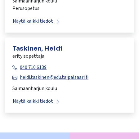
Saimaanharjun koulu
Perusopetus
Näytä kaikki tiedot
Taskinen, Heidi
erityisopettaja
040 710 6139
heidi.taskinen@edu.taipalsaari.fi
Saimaanharjun koulu
Näytä kaikki tiedot