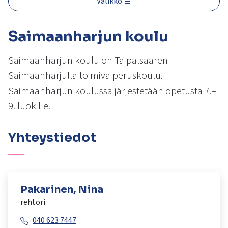
Valikko
kosketus-
ja
pyyhkäisyliikkeitä.
Saimaanharjun koulu
Saimaanharjun koulu on Taipalsaaren
Saimaanharjulla toimiva peruskoulu.
Saimaanharjun koulussa järjestetään opetusta 7.–
9. luokille.
Yhteystiedot
Pakarinen, Nina
rehtori
040 623 7447