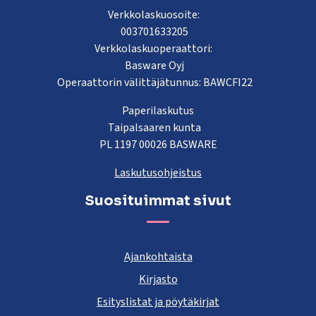
Verkkolaskuosoite:
003701633205
Verkkolaskuoperaattori:
Basware Oyj
Operaattorin välittäjätunnus: BAWCFI22
Paperilaskutus
Taipalsaaren kunta
PL 1197 00026 BASWARE
Laskutusohjeistus
Suosituimmat sivut
Ajankohtaista
Kirjasto
Esityslistat ja pöytäkirjat