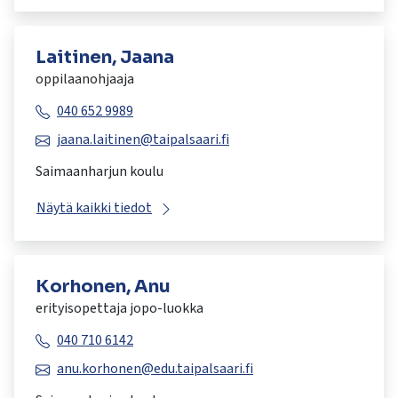
Laitinen, Jaana
oppilaanohjaaja
040 652 9989
jaana.laitinen@taipalsaari.fi
Saimaanharjun koulu
Näytä kaikki tiedot
Korhonen, Anu
erityisopettaja jopo-luokka
040 710 6142
anu.korhonen@edu.taipalsaari.fi