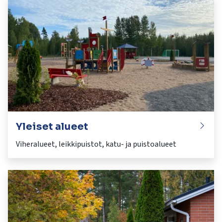
Yleiset alueet
Viheralueet, leikkipuistot, katu- ja puistoalueet