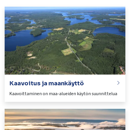
kosketus-
ja
pyyhkäisyliikkeitä.
Kaavoitus ja maankäyttö
Kaavoittaminen on maa-alueiden käytön suunnittelua