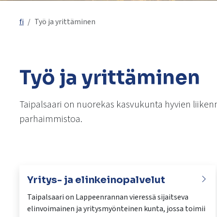
käyttää
kosketus-
fi
Työ ja yrittäminen
ja
pyyhkäisyliikkeitä.
Työ ja yrittäminen
Taipalsaari on nuorekas kasvukunta hyvien liike
parhaimmistoa.
Yritys- ja elinkeinopalvelut
Taipalsaari on Lappeenrannan vieressä sijaitseva
elinvoimainen ja yritysmyönteinen kunta, jossa toimii