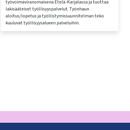
työvoimaviranomaisena Etelä-Karjalassa ja tuottaa
lakisääteiset työllisyyspalvelut. Työnhaun
aloitus/lopetus ja työllistymissuunnitelman teko
kuuluvat työllisyysalueen palveluihin.