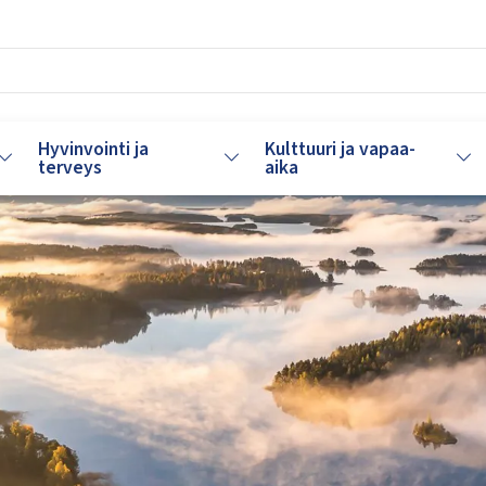
Hyvinvointi ja
Kulttuuri ja vapaa-
Vaihda alasvetovalikkoa
Vaihda alasvetovalikkoa
Vaih
terveys
aika