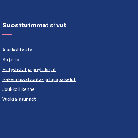
Suosituimmat sivut
Ajankohtaista
Kirjasto
Esityslistat ja pöytäkirjat
Rakennusvalvonta- ja lupapalvelut
Joukkoliikenne
Vuokra-asunnot