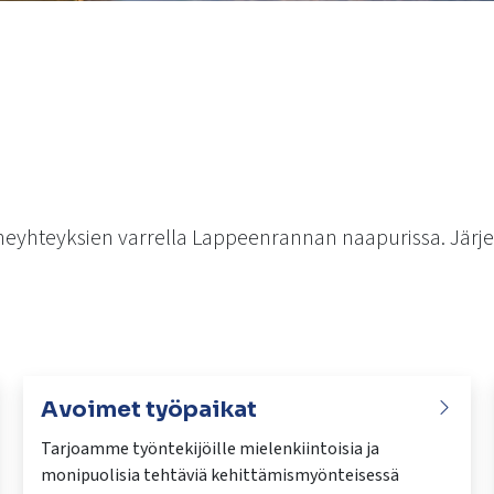
nneyhteyksien varrella Lappeenrannan naapurissa. Järj
Avoimet työpaikat
Tarjoamme työntekijöille mielenkiintoisia ja
monipuolisia tehtäviä kehittämismyönteisessä