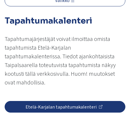
Valikko
kosketus-
ja
pyyhkäisyliikkeitä.
Tapahtumakalenteri
Tapahtumajärjestäjät voivat ilmoittaa omista
tapahtumista Etelä-Karjalan
tapahtumakalenterissa. Tiedot ajankohtaisista
Taipalsaarella toteutuvista tapahtumista näkyy
kootusti tällä verkkosivulla. Huom! muutokset
ovat mahdollisia.
Etelä-Karjalan tapahtumakalenteri