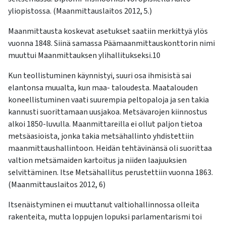
yliopistossa. (Maanmittauslaitos 2012, 5.)
Maanmittausta koskevat asetukset saatiin merkittyä ylös
vuonna 1848. Siinä samassa Päämaanmittauskonttorin nimi
muuttui Maanmittauksen ylihallitukseksi.10
Kun teollistuminen käynnistyi, suuri osa ihmisistä sai
elantonsa muualta, kun maa- taloudesta. Maatalouden
koneellistuminen vaati suurempia peltopaloja ja sen takia
kannusti suorittamaan uusjakoa. Metsävarojen kiinnostus
alkoi 1850-luvulla. Maanmittareilla ei ollut paljon tietoa
metsäasioista, jonka takia metsähallinto yhdistettiin
maanmittaushallintoon. Heidän tehtävinänsä oli suorittaa
valtion metsämaiden kartoitus ja niiden laajuuksien
selvittäminen. Itse Metsähallitus perustettiin vuonna 1863.
(Maanmittauslaitos 2012, 6)
Itsenäistyminen ei muuttanut valtiohallinnossa olleita
rakenteita, mutta loppujen lopuksi parlamentarismi toi