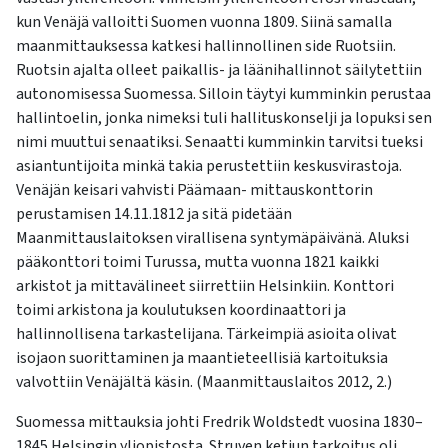
kun Venäjä valloitti Suomen vuonna 1809. Siinä samalla
maanmittauksessa katkesi hallinnollinen side Ruotsiin.
Ruotsin ajalta olleet paikallis- ja läänihallinnot säilytettiin
autonomisessa Suomessa. Silloin täytyi kumminkin perustaa
hallintoelin, jonka nimeksi tuli hallituskonselji ja lopuksi sen
nimi muuttui senaatiksi. Senaatti kumminkin tarvitsi tueksi
asiantuntijoita minkä takia perustettiin keskusvirastoja.
Venäjän keisari vahvisti Päämaan- mittauskonttorin
perustamisen 14.11.1812 ja sitä pidetään
Maanmittauslaitoksen virallisena syntymäpäivänä. Aluksi
pääkonttori toimi Turussa, mutta vuonna 1821 kaikki
arkistot ja mittavälineet siirrettiin Helsinkiin. Konttori
toimi arkistona ja koulutuksen koordinaattori ja
hallinnollisena tarkastelijana. Tärkeimpiä asioita olivat
isojaon suorittaminen ja maantieteellisiä kartoituksia
valvottiin Venäjältä käsin. (Maanmittauslaitos 2012, 2.)
Suomessa mittauksia johti Fredrik Woldstedt vuosina 1830–
1845 Helsingin yliopistosta. Struven ketjun tarkoitus oli