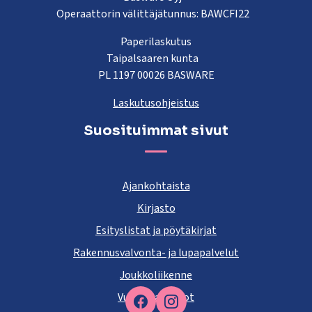
Operaattorin välittäjätunnus: BAWCFI22
Paperilaskutus
Taipalsaaren kunta
PL 1197 00026 BASWARE
Laskutusohjeistus
Suosituimmat sivut
Ajankohtaista
Kirjasto
Esityslistat ja pöytäkirjat
Rakennusvalvonta- ja lupapalvelut
Joukkoliikenne
Vuokra-asunnot
Facebook