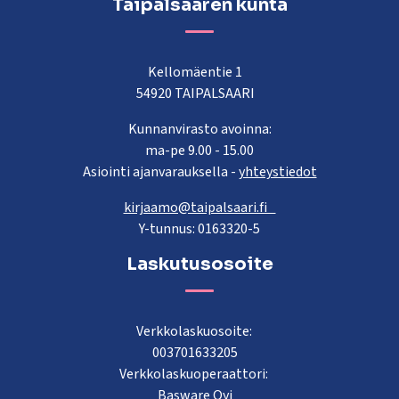
Taipalsaaren kunta
Kellomäentie 1
54920 TAIPALSAARI
Kunnanvirasto avoinna:
ma-pe 9.00 - 15.00
Asiointi ajanvarauksella -
yhteystiedot
kirjaamo@taipalsaari.fi
Y-tunnus: 0163320-5
Laskutusosoite
Verkkolaskuosoite:
003701633205
Verkkolaskuoperaattori:
Basware Oyj