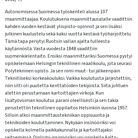
Autonomisessa Suomessa työskenteli alussa 107
maanmittaajaa. Koulutuksena maanmittausalalle vaadittiin
kahden vuoden kestävät yliopisto-opinnot ja sen lisäksi
julkinen kuulustelu sekä kaksi vuotta kestävä työharjoittelu.
Tämä tapa periytyi Ruotsin vallan ajalta tulleesta
käytännöstä. Vasta vuodesta 1848 vaadittiin
suomenkielentaito. Ensiksi maanmittariksi Suomessa pystyi
opiskelemaan Helsingin teknillinen reaalikoulu, jota seurasi
Polytekninen opisto. Ja sen nimi muut- tui jälkeenpäin
Teknilliseksi korkeakouluksi. Vaikka koulutusta järjestettiin,
niin silti oli puutetta kenttätöiden tekijöistä. Siitä johtuen
alettiin perustamaan kartoittajien virkoja. Kun
lisätyövoiman koulutus parani oleellisesti ja sen takia
perustettiin teknillinen oppilaitos Helsinkiin vuonna 1957.
Silloin alkoi maanmittaustekniikan oppisuunta ja
teknikoiden kouluttaminen. Nykyään insinööriksi voi
opiskella kolmella paikkakunnalla ja kartoittajaksi
seitsemässä. Diplomi-insinööriksi voi opiskella Aalto-