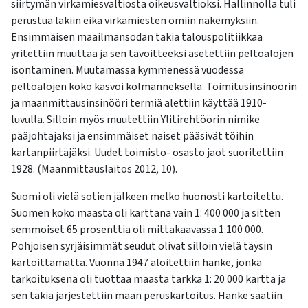
siirtymän virkamiesvaltiosta oikeusvaltioksi. Hallinnolla tuli
perustua lakiin eikä virkamiesten omiin näkemyksiin.
Ensimmäisen maailmansodan takia talouspolitiikkaa
yritettiin muuttaa ja sen tavoitteeksi asetettiin peltoalojen
isontaminen. Muutamassa kymmenessä vuodessa
peltoalojen koko kasvoi kolmanneksella. Toimitusinsinöörin
ja maanmittausinsinööri termiä alettiin käyttää 1910-
luvulla. Silloin myös muutettiin Ylitirehtöörin nimike
pääjohtajaksi ja ensimmäiset naiset pääsivät töihin
kartanpiirtäjäksi. Uudet toimisto- osasto jaot suoritettiin
1928. (Maanmittauslaitos 2012, 10).
Suomi oli vielä sotien jälkeen melko huonosti kartoitettu.
Suomen koko maasta oli karttana vain 1: 400 000 ja sitten
semmoiset 65 prosenttia oli mittakaavassa 1:100 000.
Pohjoisen syrjäisimmät seudut olivat silloin vielä täysin
kartoittamatta. Vuonna 1947 aloitettiin hanke, jonka
tarkoituksena oli tuottaa maasta tarkka 1: 20 000 kartta ja
sen takia järjestettiin maan peruskartoitus. Hanke saatiin