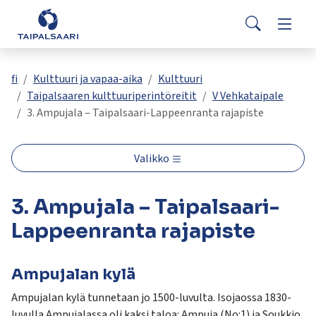
Palaute
Siirry pääsisältöön
Siirry päävalikkoon
Search
Asuminen ja rakentaminen
Vaihda
Yhteystiedot
Valitse
VisitTaipalsaari.fi
käytettävissä
Opetus ja kasvatus
Vaihda
fi
Kulttuuri ja vapaa-aika
Kulttuuri
oleva
Taipalsaaren kulttuuriperintöreitit
V Vehkataipale
tulos
3. Ampujala – Taipalsaari-Lappeenranta rajapiste
ylös-
Hyvinvointi ja terveys
Vaihda
ja
alasnuolilla.
Valikko
Kulttuuri ja vapaa-aika
Vaihda
Siirry
valittuun
3. Ampujala – Taipalsaari-
hakutulokseen
Kunta ja päätöksenteko
Vaihda
painamalla
Lappeenranta rajapiste
enteriä.
Työ ja yrittäminen
Vaihda
Kosketuslaitteiden
käyttäjät
Ampujalan kylä
voivat
Ampujalan kylä tunnetaan jo 1500-luvulta. Isojaossa 1830-
käyttää
luvulla Ampujalassa oli kaksi taloa: Ampuja (No:1) ja Soukkio