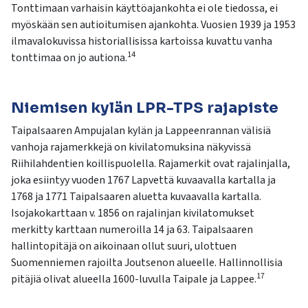
Tonttimaan varhaisin käyttöajankohta ei ole tiedossa, ei
myöskään sen autioitumisen ajankohta. Vuosien 1939 ja 1953
ilmavalokuvissa historiallisissa kartoissa kuvattu vanha
14
tonttimaa on jo autiona.
Niemisen kylän LPR-TPS rajapiste
Taipalsaaren Ampujalan kylän ja Lappeenrannan välisiä
vanhoja rajamerkkejä on kivilatomuksina näkyvissä
Riihilahdentien koillispuolella. Rajamerkit ovat rajalinjalla,
joka esiintyy vuoden 1767 Lapvettä kuvaavalla kartalla ja
1768 ja 1771 Taipalsaaren aluetta kuvaavalla kartalla.
Isojakokarttaan v. 1856 on rajalinjan kivilatomukset
merkitty karttaan numeroilla 14 ja 63. Taipalsaaren
hallintopitäjä on aikoinaan ollut suuri, ulottuen
Suomenniemen rajoilta Joutsenon alueelle. Hallinnollisia
17
pitäjiä olivat alueella 1600-luvulla Taipale ja Lappee.