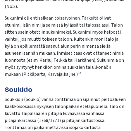
kosketus-
(No:2).
ja
pyyhkäisyliikkeitä.
Sukunimi oli entisaikaan toisarvoinen. Tärkeitä olivat
etunimi, isän nimi ja se missä kylässä tai talossa asui. Talon
sitten usein otettiin sukunimeksi. Sukunimi myös helposti
vaihtui, jos muutti toiseen taloon. Kuitenkin moni talo ja
kylä on epäilemättä saanut alun perin nimensä siellä
asuneen isännän mukaan. Ihmiset taas ovat ottaneet nimiä
luonnosta (esim. Karhu, Telkkä tai Härkänen). Sukunimiä on
myös syntynyt henkilön ominaisuuksien tai ulkonäön
13
mukaan (Pitkäparta, Karvajalka jne.)
Soukkio
Soukkion (Soukio) vanha tonttimaa on sijainnut peltoalueen
kaakkoisosassa nykyisen talonpaikan eteläpuolella. Talo on
kuvattu Taipalsaaren pitäjää kuvaavassa vanhassa
pitäjänkartassa (1768/1771) ja pitäjänkartastossa.
Tonttimaa on paikannettavissa isojakokartasta.