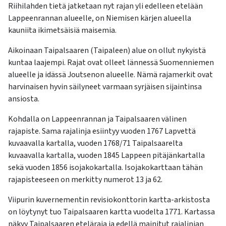
Riihilahden tietä jatketaan nyt rajan yli edelleen etelään
Lappeenrannan alueelle, on Niemisen kärjen alueella
kauniita ikimetsäisiä maisemia.
Aikoinaan Taipalsaaren (Taipaleen) alue on ollut nykyistä
kuntaa laajempi. Rajat ovat olleet lännessä Suomenniemen
alueelle ja idässä Joutsenon alueelle. Nämä rajamerkit ovat
harvinaisen hyvin säilyneet varmaan syrjäisen sijaintinsa
ansiosta.
Kohdalla on Lappeenrannan ja Taipalsaaren välinen
rajapiste. Sama rajalinja esiintyy vuoden 1767 Lapvettä
kuvaavalla kartalla, vuoden 1768/71 Taipalsaarelta
kuvaavalla kartalla, vuoden 1845 Lappeen pitäjänkartalla
sekä vuoden 1856 isojakokartalla. Isojakokarttaan tähän
rajapisteeseen on merkitty numerot 13 ja 62.
Viipurin kuvernementin revisiokonttorin kartta-arkistosta
on löytynyt tuo Taipalsaaren kartta vuodelta 1771. Kartassa
näkyy Taipalsaaren eteläraja ja edellä mainitut rajalinjan