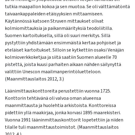
tutkia maapallon kokoa ja sen muotoa. Se oli välttämätöntä
taivaankappaleiden etäisyyksien mittaamiseen.
Käytännössä katsoen Struven mittaukset olivat
kolmiomittauksia ja paikanmäärityksiä teodoliitilla.
Suomen kartoituksella, sillä oli suuri merkitys. Sillä
pystyttiin yhdistämään ensimmäistä kertaa pohjoiset ja
eteläiset kartoitukset. Silloin se kytkettiin osaksi Venäjän
kolmioverkkoketjua ja siitä saatiin Suomen alueelle 70
pistettä, joista kuusi parhaiten aikaan nähden säilynyttä
valittiin Unescon maailmanperintöluetteloon.
(Maanmittauslaitos 2012, 3.)
Läänimittauskonttoreita perustettiin vuonna 1725.
Konttorin tehtävänä oli valvoa oman alueensa
maanmittausta ja huolehtia arkistoista. Konttoreissa
pidettiin yllä maakirjaa, jonka korvasi 1895 maarekisteri.
Vuonna 1991 lääninmittauskonttorit lopetettiin ja niiden
tilalle tuli maanmittaustoimistot. (Maanmittauslaitos
2012, 4.)