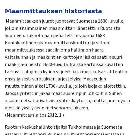
Maanmittauksen historiasta
Maanmittauksen juuret juontavat Suomessa 1630-luvulle,
jolloin ensimmäinen maanmittari lähetettiin Ruotsista
Suomeen. Tukholmaan perustettiin vuonna 1683
Kuninkaallinen päämaanmittauskonttori ja silloin
maanmittauksessa saatiin oma hallinnon haara.
Valtakunnan ja maakuntien karttojen lisäksi saatiin suuri
maakirja-aineisto 1600-luvulla. Näissä kartoissa kuvattiin
tarkasti talojen ja kylien viljelyksiä ja metsiä. Kartat tehtiin
ensisijaisesti verotuksen järjestelyksi. Maaseudun
muuttuminen alkoi 1700-luvulla, jolloin isojako aloitettiin.
Jaossa yritettiin jakaa maat suurempiin lohkoihin. Siihen
aikaan metsät olivat vielä yhteiskäytössä, mutta jaon myötä
alettiin yksityiseen metsänomistukseen.
(Maanmittauslaitos 2012, 1.)
Ruotsin keskushallinto sijaitsi Tukholmassa ja Suomesta
vastasi ylitirehtööri. Viimeisin ylitirehtööri erosi virastaan,