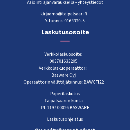
Asiointi ajanvarauksella -
yhteystiedot
kirjaamo@taipalsaari.fi
Y-tunnus: 0163320-5
Laskutusosoite
Verkkolaskuosoite:
003701633205
Verkkolaskuoperaattori:
Basware Oyj
Operaattorin välittäjätunnus: BAWCFI22
Paperilaskutus
Taipalsaaren kunta
PL 1197 00026 BASWARE
Laskutusohjeistus