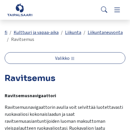
Palaute
Siirry pääsisältöön
Siirry päävalikkoon
Search
Asuminen ja rakentaminen
Vaihda
Yhteystiedot
Valitse
VisitTaipalsaari.fi
käytettävissä
Opetus ja kasvatus
Vaihda
fi
Kulttuuri ja vapaa-aika
Liikunta
Liikuntaneuvonta
oleva
Ravitsemus
tulos
ylös-
Hyvinvointi ja terveys
Vaihda
ja
Valikko
alasnuolilla.
Kulttuuri ja vapaa-aika
Vaihda
Siirry
Ravitsemus
valittuun
hakutulokseen
Kunta ja päätöksenteko
Vaihda
painamalla
Ravitsemusnavigaattori
enteriä.
Työ ja yrittäminen
Vaihda
Kosketuslaitteiden
Ravitsemusnavigaattorin avulla voit selvittää luotettavasti
käyttäjät
ruokavaliosi kokonaislaadun ja saat
voivat
ravitsemusasiantuntijoiden luoman maksuttoman
käyttää
yleispalautteen ruokavaliostasi. Ruokavalion laatu