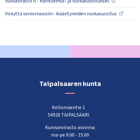
ruokavirasto.fi - Ravitsemus- ja ruokasuositukset
Vireyttä seniorivuosiin : ikääntyneiden ruokasuositus
Taipalsaaren kunta
Kellomäentie 1
54920 TAIPALSAARI
Kunnanvirasto avoinna:
ma-pe 9.00 - 15.00