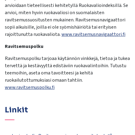
kosketus-
arvioidaan tieteellisesti kehitetyllä Ruokavalioindeksillä. Se
ja
arvioi, miten hyvin ruokavaliosi on suomalaisten
pyyhkäisyliikkeitä.
ravitsemussuositusten mukainen. Ravitsemusnavigaattori
sopii aikuisille, joilla ei ole syömishäiriötä tai erityisen
rajoittunutta ruokavaliota.
www.ravitsemusnavigaattori.fi
Ravitsemuspolku
Ravitsemuspolku tarjoaa käytännön vinkkejä, tietoa ja tukea
tervettä ja kestävyyttä edistäviin ruokavalintoihin. Tutustu
teemoihin, aseta oma tavoitteesi ja kehitä
ruokailutottumuksiasi omaan tahtiin.
www.ravitsemuspolku.fi
Linkit