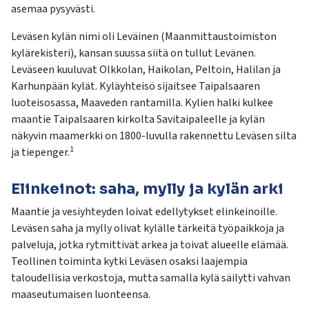
asemaa pysyvästi.
Leväsen kylän nimi oli Leväinen (Maanmittaustoimiston
kylärekisteri), kansan suussa siitä on tullut Levänen.
Leväseen kuuluvat Olkkolan, Haikolan, Peltoin, Halilan ja
Karhunpään kylät. Kyläyhteisö sijaitsee Taipalsaaren
luoteisosassa, Maaveden rantamilla. Kylien halki kulkee
maantie Taipalsaaren kirkolta Savitaipaleelle ja kylän
näkyvin maamerkki on 1800-luvulla rakennettu Leväsen silta
1
ja tiepenger.
Elinkeinot: saha, mylly ja kylän arki
Maantie ja vesiyhteyden loivat edellytykset elinkeinoille.
Leväsen saha ja mylly olivat kylälle tärkeitä työpaikkoja ja
palveluja, jotka rytmittivät arkea ja toivat alueelle elämää.
Teollinen toiminta kytki Leväsen osaksi laajempia
taloudellisia verkostoja, mutta samalla kylä säilytti vahvan
maaseutumaisen luonteensa.