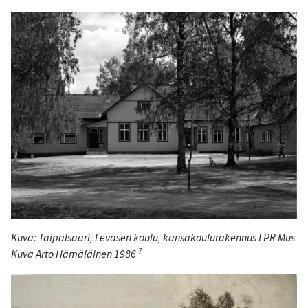
Kuva:
Taipalsaari, Leväsen koulu, kansakoulurakennus LPR
Mus
7
Kuva Arto Hämäläinen 1986