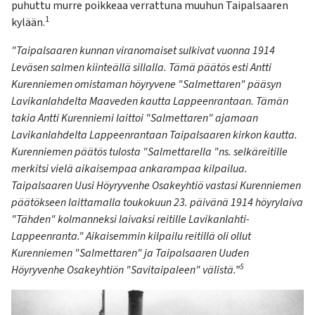
puhuttu murre poikkeaa verrattuna muuhun Taipalsaaren
1
kylään.
"Taipalsaaren kunnan viranomaiset sulkivat vuonna 1914
Leväsen salmen kiinteällä sillalla. Tämä päätös esti Antti
Kurenniemen omistaman höyryvene "
Salmettaren
" pääsyn
Lavikanlahdelta
Maaveden kautta Lappeenrantaan. Tämän
takia Antti Kurenniemi laittoi "
Salmettaren
" ajamaan
Lavikanlahdelta
Lappeenrantaan Taipalsaaren kirkon kautta.
Kurenniemen päätös tulosta "
Salmettarella
"ns
.
selkäreitille
merkitsi vielä aikaisempaa ankarampaa kilpailua.
Taipalsaaren Uusi Höyryvenhe Osakeyhtiö vastasi Kurenniemen
päätökseen laittamalla toukokuun 23. päivänä 1914 höyrylaiva
"Tähden" kolmanneksi laivaksi reitille
Lavikanlahti
-
Lappeenranta." Aikaisemmin kilpailu reitillä oli ollut
Kurenniemen "
Salmettaren
" ja Taipalsaaren Uuden
5
Höyryvenhe Osakeyhtiön "Savitaipaleen" välistä.
”