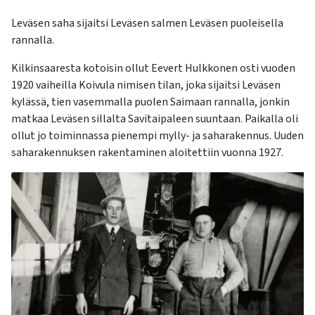
Leväsen saha sijaitsi Leväs
en
salmen Leväsen puoleisella
rannalla.
Kilkinsaaresta kotoisin ollut Eevert Hulkkonen osti vuoden
1920 vaiheilla Koivula nimisen tilan, joka sijaitsi Leväsen
kylässä, tien vasemmalla puolen Saimaan rannalla, jonkin
matkaa Leväsen sillalta Savitaipaleen suuntaan. Paikalla oli
ollut jo toiminnassa pienempi
mylly-
ja
saharakennus. Uuden
saharakennuksen rakentaminen aloitettiin vuonna 1927.