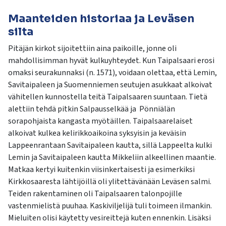
Maanteiden historiaa ja Leväsen
silta
Pitäjän kirkot sijoitettiin aina paikoille, jonne oli
mahdollisimman hyvät kulkuyhteydet. Kun Taipalsaari erosi
omaksi seurakunnaksi (n. 1571), voidaan olettaa, että Lemin,
Savitaipaleen ja Suomenniemen seutujen asukkaat alkoivat
vähitellen kunnostella teitä Taipalsaaren suuntaan. Tietä
alettiin tehdä pitkin Salpausselkää ja Pönniälän
sorapohjaista kangasta myötäillen. Taipalsaarelaiset
alkoivat kulkea kelirikkoaikoina syksyisin ja keväisin
Lappeenrantaan Savitaipaleen kautta, sillä Lappeelta kulki
Lemin ja Savitaipaleen kautta Mikkeliin alkeellinen maantie.
Matkaa kertyi kuitenkin viisinkertaisesti ja esimerkiksi
Kirkkosaaresta lähtijöillä oli ylitettävänään Leväsen salmi.
Teiden rakentaminen oli Taipalsaaren talonpojille
vastenmielistä puuhaa. Kaskiviljelijä tuli toimeen ilmankin.
Mieluiten olisi käytetty vesireittejä kuten ennenkin. Lisäksi