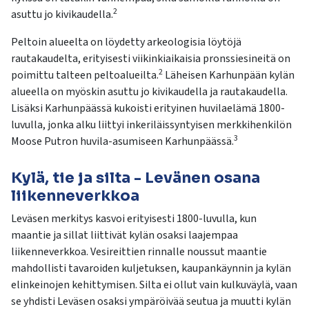
2
asuttu jo kivikaudella.
Peltoin alueelta on löydetty arkeologisia löytöjä
rautakaudelta, erityisesti viikinkiaikaisia pronssiesineitä on
2
poimittu talteen peltoalueilta.
Läheisen Karhunpään kylän
alueella on myöskin asuttu jo kivikaudella ja rautakaudella.
Lisäksi Karhunpäässä kukoisti erityinen huvilaelämä 1800-
luvulla, jonka alku liittyi inkeriläissyntyisen merkkihenkilön
3
Moose Putron huvila-asumiseen Karhunpäässä.
Kylä, tie ja silta - Levänen osana
liikenneverkkoa
Leväsen merkitys kasvoi erityisesti 1800-luvulla, kun
maantie ja sillat liittivät kylän osaksi laajempaa
liikenneverkkoa. Vesireittien rinnalle noussut maantie
mahdollisti tavaroiden kuljetuksen, kaupankäynnin ja kylän
elinkeinojen kehittymisen. Silta ei ollut vain kulkuväylä, vaan
se yhdisti Leväsen osaksi ympäröivää seutua ja muutti kylän