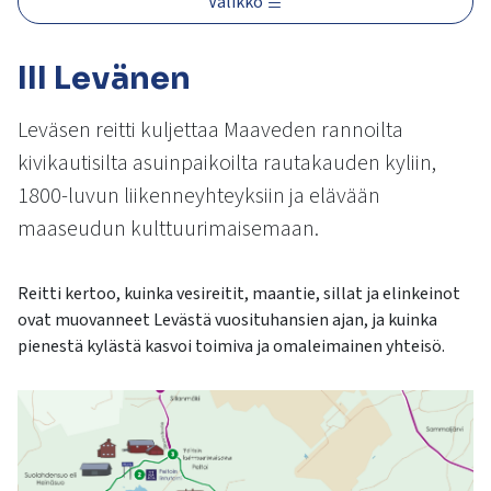
Valikko
kosketus-
ja
pyyhkäisyliikkeitä.
III Levänen
Leväsen reitti kuljettaa Maaveden rannoilta
kivikautisilta asuinpaikoilta rautakauden kyliin,
1800-luvun liikenneyhteyksiin ja elävään
maaseudun kulttuurimaisemaan.
Reitti kertoo, kuinka vesireitit, maantie, sillat ja elinkeinot
ovat muovanneet Levästä vuosituhansien ajan, ja kuinka
pienestä kylästä kasvoi toimiva ja omaleimainen yhteisö.