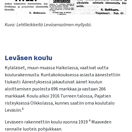
Kuva:
Lehtileikkeitä
Leväsensalmen
myllystä.
Leväsen koulu
Kyläläiset, muun muassa Haikolassa, vaativat uutta
koulurakennusta. Kuntakokouksessa asiasta äänestettiin
tiukasti. Äänestyksessä jakautuivat äänet koulun
aloittamisen puolesta 696 markkaa ja vastaan 266
markkaa4. Koulu alkoi 1916 Turreen talossa, Pajatien
risteyksessä Olkkolassa, kunnes saatiin oma koulutalo
6
Leväsiin.
4
Leväseen rakennettiin koulu vuonna 1919
Maaveden
rannalle luoteis pohjukkaan.