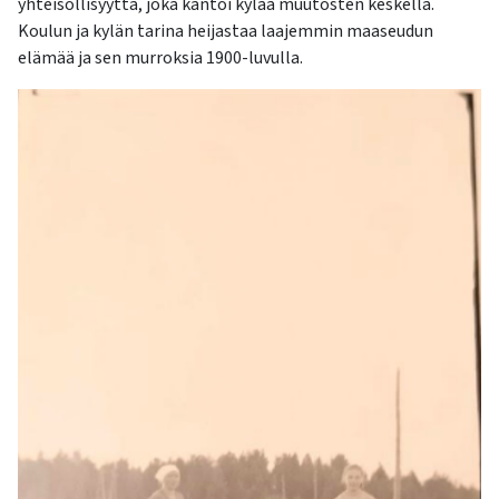
yhteisöllisyyttä, joka kantoi kylää muutosten keskellä.
Koulun ja kylän tarina heijastaa laajemmin maaseudun
elämää ja sen murroksia 1900-luvulla.