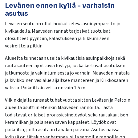
Levänen ennen kyliä - varhaisin
asutus
Leväsen seutu on ollut houkutteleva asuinympäristö jo
kivikaudella. Maaveden rannat tarjosivat suotuisat
olosuhteet pyyntiin, kalastukseen ja liikkumiseen
vesireittejä pitkin.
Alueelta tunnetaan useita kivikautisia asuinpaikkoja sekä
rautakauteen ajoittuvia löytyjä, jotka kertovat asutuksen
jatkumosta ja vakiintumisesta jo varhain. Maaveden matala
ja kivikkoinen vesialue sijaitsee mantereen ja Kirkkosaaren
välissä. Paikoittain vettä on vain 1,5 m.
Viikinkiajalla runsaat tuhat vuotta sitten Leväsen ja Peltoin
alueella asuttiin etenkin Maaveden rannoilla. Tästä
todistavat erilaiset pronssiesinelöydöt sekä rautakautisen
keramiikan ja palaneen saven kappaleet. Löydöt ovat
paikoilta, joilla asutaan tänäkin päivänä. Asutus näissä
kylissä on tätäkin vanhempaa, sillä samoilla rannoilla on