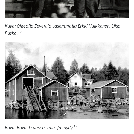
Kuva:
Oikealla Eevert ja vasemmalla Erkki Hulkkonen.
Liisa
12
Puska
.
13
Kuva:
Kuva
: Leväsen saha- ja mylly.