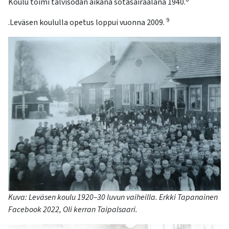
Koulu toimi talvisodan aikana sotasairaalana 1940.
9
.
Leväsen
koululla opetus loppui vuonna 2009.
Kuva:
Leväsen koulu
1920–30
luvun vaiheilla. Erkki Tapanainen
Facebook
2022
,
Oli kerran
Taipalsaari
.