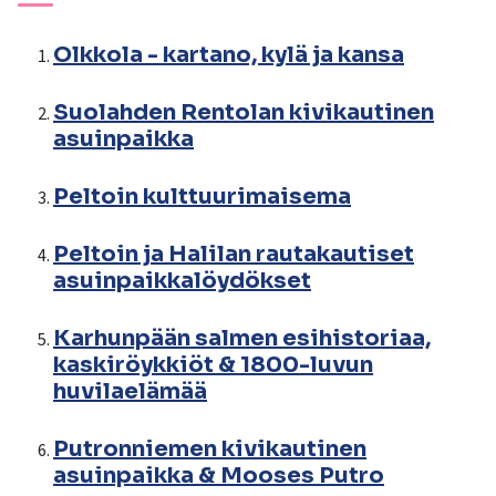
Olkkola - kartano, kylä ja kansa
Suolahden Rentolan kivikautinen
asuinpaikka
Peltoin kulttuurimaisema
Peltoin ja Halilan rautakautiset
asuinpaikkalöydökset
Karhunpään salmen esihistoriaa,
kaskiröykkiöt & 1800-luvun
huvilaelämää
Putronniemen kivikautinen
asuinpaikka & Mooses Putro