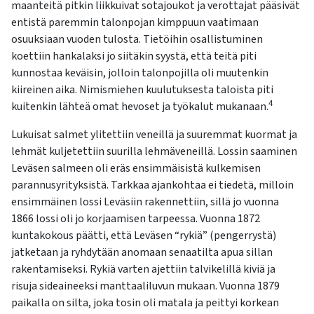
maanteitä pitkin liikkuivat sotajoukot ja verottajat pääsivät
entistä paremmin talonpojan kimppuun vaatimaan
osuuksiaan vuoden tulosta. Tietöihin osallistuminen
koettiin hankalaksi jo siitäkin syystä, että teitä piti
kunnostaa keväisin, jolloin talonpojilla oli muutenkin
kiireinen aika. Nimismiehen kuulutuksesta taloista piti
4
kuitenkin lähteä omat hevoset ja työkalut mukanaan.
Lukuisat salmet ylitettiin veneillä ja suuremmat kuormat ja
lehmät kuljetettiin suurilla lehmäveneillä. Lossin saaminen
Leväsen salmeen oli eräs ensimmäisistä kulkemisen
parannusyrityksistä. Tarkkaa ajankohtaa ei tiedetä, milloin
ensimmäinen lossi Leväsiin rakennettiin, sillä jo vuonna
1866 lossi oli jo korjaamisen tarpeessa. Vuonna 1872
kuntakokous päätti, että Leväsen “rykiä” (pengerrystä)
jatketaan ja ryhdytään anomaan senaatilta apua sillan
rakentamiseksi. Rykiä varten ajettiin talvikelillä kiviä ja
risuja sideaineeksi manttaaliluvun mukaan. Vuonna 1879
paikalla on silta, joka tosin oli matala ja peittyi korkean