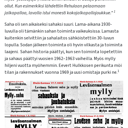
ollut. Kun esimerkiksi lähdettiin Rehulaan pelaamaan
1
jalkapalloa, lavalla istui monesti kokojalkapallojoukkue.”
Saha oli sen aikaiseksi sahaksi suuri. Lama-aikana 1930-
luvulla oli tämänkin sahan toiminta vaikeuksissa. Lamasta
kuitenkin selvittiin ja sahalaitos sähköistettiin 30-luvun
lopulla. Sodan jälkeen toiminta oli hyvin vilkasta ja toiminta
laajeni. Sahan historia päättyi, kun sen toiminta
lopetettiin
ja sahaus päättyi vuosien
1962–1963
vaiheilla. Myös mylly
hiljeni vuotta myöh
e
mmin. Eevert Hulkkosen perikunta möi
1
tilan ja rakennukset vuonna 1969 ja uusi omistaja purki ne.