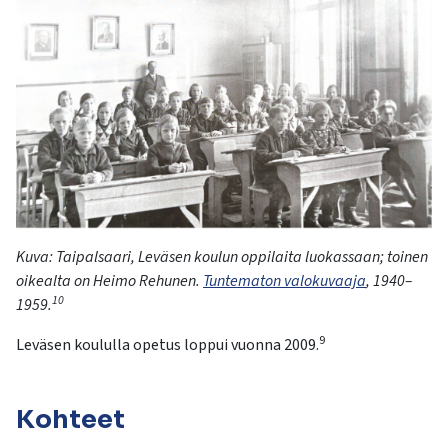
Kuva:
T
aipalsaari
,
Leväsen
koulun
oppilaita
luokassaan
;
toinen
oikealta
on Heimo
Rehunen
.
Tuntematon valokuvaaja
,
1940–
10
1959
.
9
Leväsen
koululla opetus loppui vuonna 2009.
Kohteet