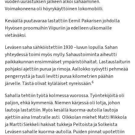
vuoden uurastuksen jälkeen alkoi sahaaminen.
Voimakoneena oli höyrykäyttöinen lokomobiili.
Keväällä puutavaraa lastattiin Eemil Pakarisen johdolla
Hyvösen proomuihin Viipuriin ja edelleen ulkomaille
vietäväksi.
Leväsen saha sähköistettiin 1930 –luvun lopulla. Sahan
yhteydessä toimi myös mylly. Sahaustoiminta aiheutti
paikkakunnan ensimmäiset ympäristöhaitat. Lastauslaiturin
pohjaksi ajettiin purua ja rimoja. Aallokko syövytti pehmeää
pengerrystä ja tuuli levitti purua kilometrien päähän
6
järvelle. Tästä olivat kyläläiset nyreissään.
Sahalla tehtiin työtä kolmessa vuorossa. Työntekijöitä oli
paljon, ehkä kymmeniä. Niemen kärjessä oli lotja, johon
lautoja lastattiin. Myös kesällä kuorma-autolla lautoja
ajettiin aina Imatralle asti. Olkkolan miehet Matti Mikkola
ja Martti Siekkeli hakivat tukkeja Peltoista ja Solkeista
Leväsen sahalle kuorma-autolla. Puiden pinnat upotettiin