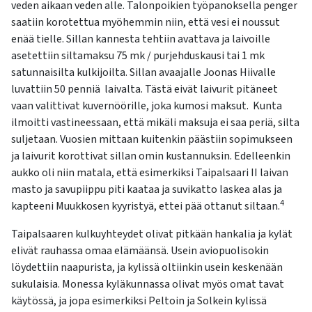
veden aikaan veden alle. Talonpoikien työpanoksella penger
saatiin korotettua myöhemmin niin, että vesi ei noussut
enää tielle. Sillan kannesta tehtiin avattava ja laivoille
asetettiin siltamaksu 75 mk / purjehduskausi tai 1 mk
satunnaisilta kulkijoilta. Sillan avaajalle Joonas Hiivalle
luvattiin 50 penniä laivalta. Tästä eivät laivurit pitäneet
vaan valittivat kuvernöörille, joka kumosi maksut. Kunta
ilmoitti vastineessaan, että mikäli maksuja ei saa periä, silta
suljetaan. Vuosien mittaan kuitenkin päästiin sopimukseen
ja laivurit korottivat sillan omin kustannuksin. Edelleenkin
aukko oli niin matala, että esimerkiksi Taipalsaari II laivan
masto ja savupiippu piti kaataa ja suvikatto laskea alas ja
4
kapteeni Muukkosen kyyristyä, ettei pää ottanut siltaan.
Taipalsaaren kulkuyhteydet olivat pitkään hankalia ja kylät
elivät rauhassa omaa elämäänsä. Usein aviopuolisokin
löydettiin naapurista, ja kylissä oltiinkin usein keskenään
sukulaisia. Monessa kyläkunnassa olivat myös omat tavat
käytössä, ja jopa esimerkiksi Peltoin ja Solkein kylissä