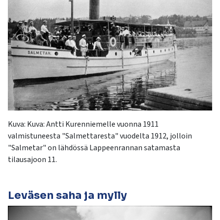
Kuva:
Kuva
:
Antti Kurenniemelle vuonna 1911
valmistu
neesta "
S
almettaresta
" vuodelta 1912, jolloin
"
Salmetar
" on lähdössä Lappeenrannan satamasta
tilausajoon
11
.
Leväsen saha ja mylly