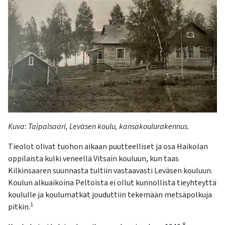
Kuva:
Taipalsaari, Leväsen koulu, kansakoulurakennus.
Tieolot olivat tuohon aikaan puutteelliset ja osa Haikolan
oppilaista kulki veneellä Vitsain kouluun, kun taas
Kilkinsaaren suunnasta tultiin vastaavasti Leväsen kouluun.
Koulun alkuaikoina Peltoista ei ollut kunnollista tieyhteyttä
koululle ja koulumatkat jouduttiin tekemään metsäpolkuja
1
pitkin.
8