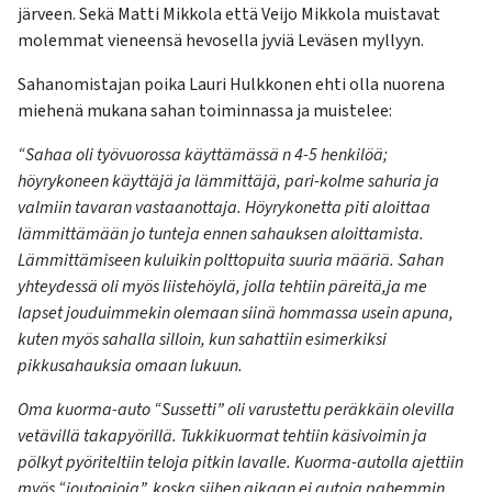
järveen. Sekä Matti Mikkola että Veijo Mikkola muistavat
molemmat vieneensä hevosella jyviä Leväsen myllyyn.
Sahanomistajan poika Lauri Hulkkonen ehti olla nuorena
miehenä mukana sahan toiminnassa ja muistelee:
“Sahaa oli työvuorossa käyttämässä n 4-5 henkilöä;
höyrykoneen käyttäjä ja lämmittäjä, pari-kolme sahuria ja
valmiin tavaran vastaanottaja. Höyrykonetta piti aloittaa
lämmittämään jo tunteja ennen sahauksen aloittamista.
Lämmittämiseen kuluikin polttopuita suuria määriä. Sahan
yhteydessä oli myös liistehöylä, jolla tehtiin päreitä,ja me
lapset jouduimmekin olemaan siinä hommassa usein apuna,
kuten myös sahalla silloin, kun sahattiin esimerkiksi
pikkusahauksia omaan lukuun.
Oma kuorma-auto “Sussetti” oli varustettu peräkkäin olevilla
vetävillä takapyörillä. Tukkikuormat tehtiin käsivoimin ja
pölkyt pyöriteltiin teloja pitkin lavalle. Kuorma-autolla ajettiin
myös “joutoajoja”, koska siihen aikaan ei autoja pahemmin