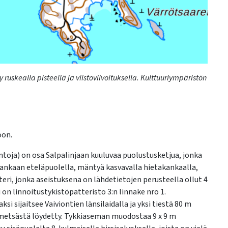
ruskealla pisteellä ja viistoviivoituksella. Kulttuuriympäristön
koon.
ntoja) on osa Salpalinjaan kuuluvaa puolustusketjua, jonka
kankaan eteläpuolella, mäntyä kasvavalla hietakankaalla,
i, jonka aseistuksena on lähdetietojen perusteella ollut 4
 on linnoitustykistöpatteristo 3:n linnake nro 1.
i sijaitsee Vaiviontien länsilaidalla ja yksi tiestä 80 m
 metsästä löydetty. Tykkiaseman muodostaa 9 x 9 m