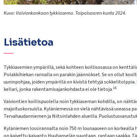
Kuva:
Vaivionkankaan
tykkiasema. Taipalsaaren kunta 2024.
Lisätietoa
Tykkiasemien ympärillä, sekä kohteen koillisosassa on kenttäl
Polakkihiekan rannalla on parakin jäännökset. Se on ollut koolta
uuninpohjaa, joiden ympärillä on kivistä tehtyjä sokkelitolppi
16
kellari, jonka rakentamisajankohdasta ei ole tietoja.
Vaiviontien koillispuolella noin tykkiaseman kohdilla, on nähtä
majoituskorsuista. Kyläniemessä on vielä nähtävissä useassa pai
Tervahaudanniemen ja Niitsinlahden alueilla. Puolustusvarustu
Kyläniemen lossirannalta noin 750 m lounaaseen on korkealla ha
on kaivettu kaivanto Huuhanselän suuntaan, rantaan saakka. Täm