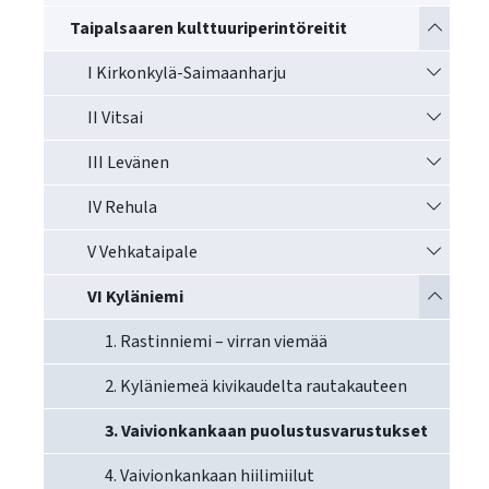
käyttää
Vaihda a
Taipalsaaren kulttuuriperintöreitit
kosketus-
ja
Vaihda a
I Kirkonkylä-Saimaanharju
pyyhkäisyliikkeitä.
Vaihda a
II Vitsai
Vaihda a
III Levänen
Vaihda a
IV Rehula
Vaihda a
V Vehkataipale
Vaihda a
VI Kyläniemi
1. Rastinniemi – virran viemää
2. Kyläniemeä kivikaudelta rautakauteen
3. Vaivionkankaan puolustusvarustukset
4. Vaivionkankaan hiilimiilut