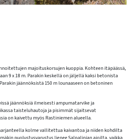
innoitettujen majoituskorsujen kuoppia. Kohteen itäpäässä,
an 9 x 18 m. Parakin keskellä on jäljellä kaksi betonista
a. Parakin jäännöksistä 150 m lounaaseen on betoninen
vissä jäännöksiä ilmeisesti ampumatarvike ja
kassa taisteluhautoja ja pisimmät sijaitsevat
ksia on kaivettu myös Rastiniemen alueella.
rjanteella kolme vallitettua kaivantoa ja niiden kohdilta
äkin puolustusvarustus lienee Salpalinjan ajoilta, vaikka