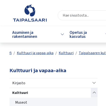
Siirry pääsisältöön
Siirry päävalikkoon
Valitse
käytettävissä
Asuminen ja
Opetus ja
Vaihda alasvetovalikkoa
oleva
rakentaminen
kasvatus
tulos
ylös-
ja
fi
Kulttuuri ja vapaa-aika
Kulttuuri
Taipalsaaren kul
alasnuolilla.
Siirry
valittuun
Kulttuuri ja vapaa-aika
hakutulokseen
painamalla
Vaihda a
Kirjasto
enteriä.
Kosketuslaitteiden
Vaihda a
Kulttuuri
käyttäjät
Museot
voivat