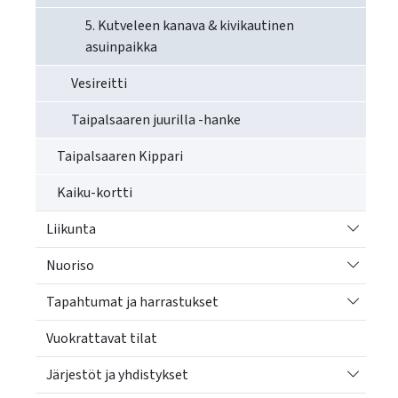
5. Kutveleen kanava & kivikautinen
asuinpaikka
Vesireitti
Taipalsaaren juurilla -hanke
Taipalsaaren Kippari
Kaiku-kortti
Vaihda a
Liikunta
Vaihda a
Nuoriso
Vaihda a
Tapahtumat ja harrastukset
Vuokrattavat tilat
Vaihda a
Järjestöt ja yhdistykset