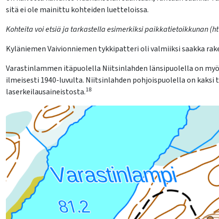
sitä ei ole mainittu kohteiden luetteloissa.
Kohteita voi etsiä ja tarkastella esimerkiksi paikkatietoikkunan (h
Kyläniemen Vaivionniemen tykkipatteri oli valmiiksi saakka rak
Varastinlammen itäpuolella Niitsinlahden länsipuolella on myö
ilmeisesti 1940-luvulta. Niitsinlahden pohjoispuolella on kaksi
18
laserkeilausaineistosta.