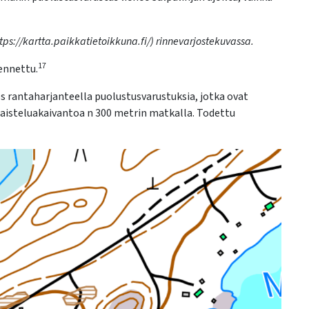
ttps://kartta.paikkatietoikkuna.fi/) rinnevarjostekuvassa.
17
ennettu.
s rantaharjanteella puolustusvarustuksia, jotka ovat
 taisteluakaivantoa n 300 metrin matkalla. Todettu