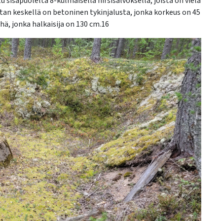
sisäpuolelta 8-kulmaisella hirsisalvoksella, joista on vielä
atan keskellä on betoninen tykinjalusta, jonka korkeus on 45
ehä, jonka halkaisija on 130 cm.16