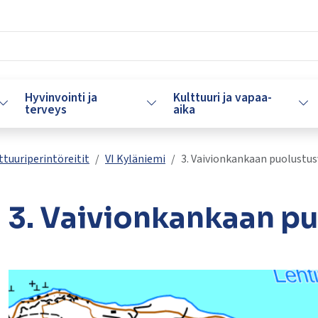
Hyvinvointi ja
Kulttuuri ja vapaa-
Vaihda alasvetovalikkoa
Vaihda alasvetovalikkoa
Vaih
terveys
aika
ttuuriperintöreitit
VI Kyläniemi
3. Vaivionkankaan puolustu
3. Vaivionkankaan p
lasvetovalikkoa
lasvetovalikkoa