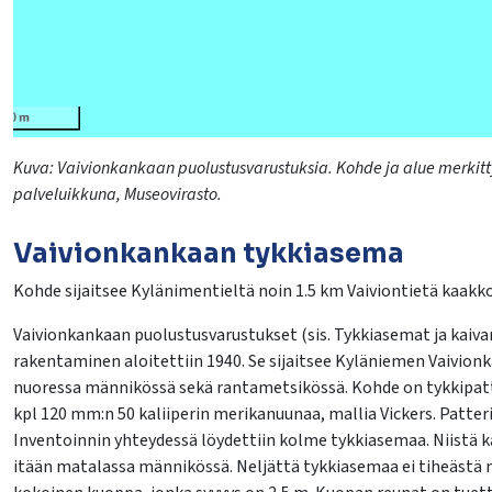
Kuva:
Vaivionkankaan
puolustusvarustuksia. Kohde ja alue merkitty 
palveluikkuna, Museovirasto.
Vaivionkankaan tykkiasema
lasvetovalikkoa
Kohde sijaitsee Kylänimentieltä noin 1.5 km Vaiviontietä kaak
lasvetovalikkoa
Vaivionkankaan puolustusvarustukset (sis. Tykkiasemat ja kaiva
rakentaminen aloitettiin 1940. Se sijaitsee Kyläniemen Vaivion
lasvetovalikkoa
nuoressa männikössä sekä rantametsikössä. Kohde on tykkipatter
kpl 120 mm:n 50 kaliiperin merikanuunaa, mallia Vickers. Patteri
Inventoinnin yhteydessä löydettiin kolme tykkiasemaa. Niistä kaks
lasvetovalikkoa
itään matalassa männikössä. Neljättä tykkiasemaa ei tiheästä