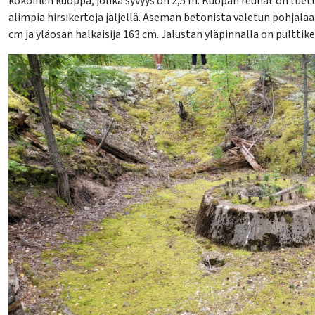
kokoinen kuoppa, jonka syvyys on 2,5 m. Kuopan reunat on tuettu 
alimpia hirsikertoja jäljellä. Aseman betonista valetun pohjala
cm ja yläosan halkaisija 163 cm. Jalustan yläpinnalla on pulttik