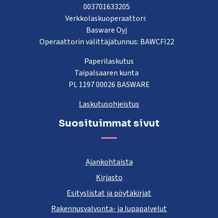
003701633205
Verkkolaskuoperaattori:
Basware Oyj
Operaattorin välittäjätunnus: BAWCFI22
Paperilaskutus
Taipalsaaren kunta
PL 1197 00026 BASWARE
Laskutusohjeistus
Suosituimmat sivut
Ajankohtaista
Kirjasto
Esityslistat ja pöytäkirjat
Rakennusvalvonta- ja lupapalvelut