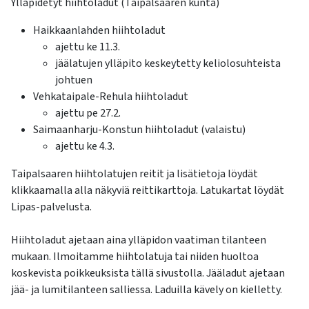
Ylläpidetyt hiihtoladut (Taipalsaaren kunta)
Haikkaanlahden hiihtoladut
ajettu ke 11.3.
jäälatujen ylläpito keskeytetty keliolosuhteista
johtuen
Vehkataipale-Rehula hiihtoladut
ajettu pe 27.2.
Saimaanharju-Konstun hiihtoladut (valaistu)
ajettu ke 4.3.
Taipalsaaren hiihtolatujen reitit ja lisätietoja löydät
klikkaamalla alla näkyviä reittikarttoja. Latukartat löydät
Lipas-palvelusta.
Hiihtoladut ajetaan aina ylläpidon vaatiman tilanteen
mukaan. Ilmoitamme hiihtolatuja tai niiden huoltoa
koskevista poikkeuksista tällä sivustolla. Jääladut ajetaan
jää- ja lumitilanteen salliessa. Laduilla kävely on kielletty.