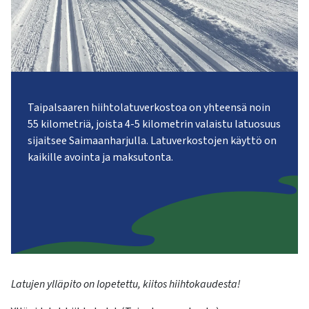
kosketus-
ja
pyyhkäisyliikkeitä.
Taipalsaaren hiihtolatuverkostoa on yhteensä noin
55 kilometriä, joista 4-5 kilometrin valaistu latuosuus
sijaitsee Saimaanharjulla. Latuverkostojen käyttö on
kaikille avointa ja maksutonta.
Latujen ylläpito on lopetettu, kiitos hiihtokaudesta!