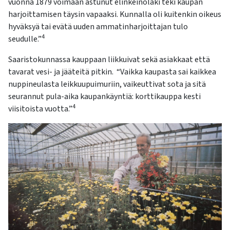
vuonna 1879 voimaan astunut elinkeinolaki teki kaupan
harjoittamisen täysin vapaaksi. Kunnalla oli kuitenkin oikeus
hyväksyä tai evätä uuden ammatinharjoittajan tulo
4
seudulle.”
Saaristokunnassa kauppaan liikkuivat sekä asiakkaat että
tavarat vesi- ja jääteitä pitkin. “Vaikka kaupasta sai kaikkea
nuppineulasta leikkuupuimuriin, vaikeuttivat sota ja sitä
seurannut pula-aika kaupankäyntiä: korttikauppa kesti
4
viisitoista vuotta.”