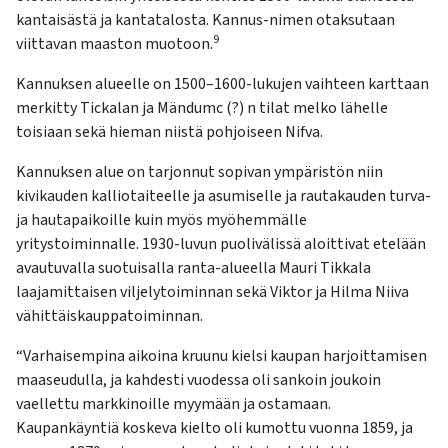
kantaisästä ja kantatalosta. Kannus-nimen otaksutaan
9
viittavan maaston muotoon.
Kannuksen alueelle on 1500–1600-lukujen vaihteen karttaan
merkitty Tickalan ja Mändumc (?) n tilat melko lähelle
toisiaan sekä hieman niistä pohjoiseen Nifva.
Kannuksen alue on tarjonnut sopivan ympäristön niin
kivikauden kalliotaiteelle ja asumiselle ja rautakauden turva-
ja hautapaikoille kuin myös myöhemmälle
yritystoiminnalle. 1930-luvun puolivälissä aloittivat etelään
avautuvalla suotuisalla ranta-alueella Mauri Tikkala
laajamittaisen viljelytoiminnan sekä Viktor ja Hilma Niiva
vähittäiskauppatoiminnan.
“Varhaisempina aikoina kruunu kielsi kaupan harjoittamisen
maaseudulla, ja kahdesti vuodessa oli sankoin joukoin
vaellettu markkinoille myymään ja ostamaan.
Kaupankäyntiä koskeva kielto oli kumottu vuonna 1859, ja