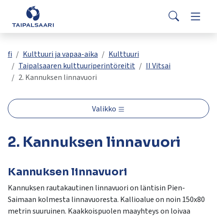
Palaute
Siirry pääsisältöön
Siirry päävalikkoon
Search
Asuminen ja rakentaminen
Vaihda
Yhteystiedot
Valitse
VisitTaipalsaari.fi
käytettävissä
Opetus ja kasvatus
Vaihda
fi
Kulttuuri ja vapaa-aika
Kulttuuri
oleva
Taipalsaaren kulttuuriperintöreitit
II Vitsai
tulos
2. Kannuksen linnavuori
ylös-
Hyvinvointi ja terveys
Vaihda
ja
alasnuolilla.
Valikko
Kulttuuri ja vapaa-aika
Vaihda
Siirry
valittuun
2. Kannuksen linnavuori
hakutulokseen
Kunta ja päätöksenteko
Vaihda
painamalla
enteriä.
Kannuksen linnavuori
Työ ja yrittäminen
Vaihda
Kosketuslaitteiden
käyttäjät
Kannuksen rautakautinen linnavuori on läntisin Pien-
voivat
Saimaan kolmesta linnavuoresta. Kallioalue on noin 150x80
käyttää
metrin suuruinen. Kaakkoispuolen maayhteys on loivaa