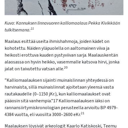
Kuva:
Kannuksen
l
innavuoren kalliomaalaus
Pekka
Kivikkään
21
tulkitsemana.
Maalaus esittää useita ihmishahmoja, joiden kädet on
kohotettu. Näiden yläpuolella on aaltomainen viiva ja
heikosti erottuva kuuden pystyviivan sarja. Maalauskentän
alaosassa on hyvin heikko, vasemmalle katsova hirvi, jonka
20
jalat on taivutettu vatsan alle.
”Kalliomaalauksen sijainti muinaislinnan yhteydessä on
harvinaista, sillä muinaislinnat ajoitetaan yleensä vasta
rautakaudelle (0–1150 jKr.), kun kalliomaalaukset ovat
pääosin sitä vanhempia.”17 Kalliomaalauksen iäksi on
rannansiirtymiskronologian perusteella arvioitu BP 4979-
21
4384 vuotta, eli vuosilta 3000–2600 eKr.
Maalauksen löysivät arkeologit Kaarlo Katiskoski, Teemu