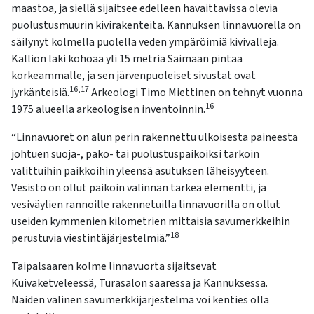
kosketus-
maastoa, ja siellä sijaitsee edelleen havaittavissa olevia
ja
puolustusmuurin kivirakenteita. Kannuksen linnavuorella on
pyyhkäisyliikkeitä.
säilynyt kolmella puolella veden ympäröimiä kivivalleja.
Kallion laki kohoaa yli 15 metriä Saimaan pintaa
korkeammalle, ja sen järvenpuoleiset sivustat ovat
16,
17
jyrkänteisiä.
Arkeologi Timo Miettinen on tehnyt vuonna
16
1975 alueella arkeologisen inventoinnin.
“Linnavuoret on alun perin rakennettu ulkoisesta paineesta
johtuen suoja-, pako- tai puolustuspaikoiksi tarkoin
valittuihin paikkoihin yleensä asutuksen läheisyyteen.
Vesistö on ollut paikoin valinnan tärkeä elementti, ja
vesiväylien rannoille rakennetuilla linnavuorilla on ollut
useiden kymmenien kilometrien mittaisia savumerkkeihin
18
perustuvia viestintäjärjestelmiä.”
Taipalsaaren kolme linnavuorta sijaitsevat
Kuivaketveleessä, Turasalon saaressa ja Kannuksessa.
Näiden välinen savumerkkijärjestelmä voi kenties olla