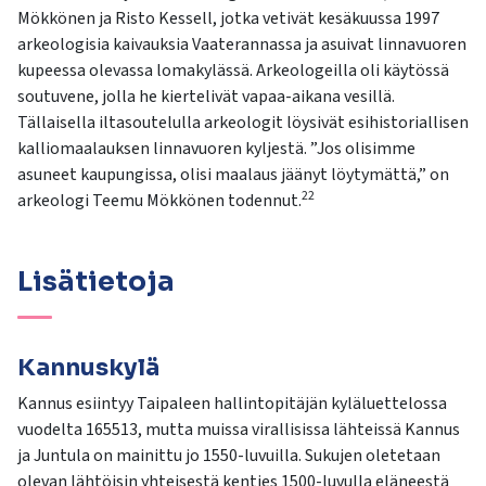
Mökkönen ja Risto Kessell, jotka vetivät kesäkuussa 1997
arkeologisia kaivauksia Vaaterannassa ja asuivat linnavuoren
kupeessa olevassa lomakylässä. Arkeologeilla oli käytössä
soutuvene, jolla he kiertelivät vapaa-aikana vesillä.
Tällaisella iltasoutelulla arkeologit löysivät esihistoriallisen
kalliomaalauksen linnavuoren kyljestä. ”Jos olisimme
asuneet kaupungissa, olisi maalaus jäänyt löytymättä,” on
22
arkeologi Teemu Mökkönen todennut.
Lisätietoja
Kannuskylä
Kannus esiintyy Taipaleen hallintopitäjän kyläluettelossa
vuodelta 165513, mutta muissa virallisissa lähteissä Kannus
ja Juntula on mainittu jo 1550-luvuilla. Sukujen oletetaan
olevan lähtöisin yhteisestä kenties 1500-luvulla eläneestä