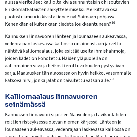
alussa vieritelleet kalliolta kiviä sunnuntaisin ohi soutavien
kirkkomatkalaisten säikyttelemiseksi. Merkittävä osa
puolustusmuurin kivistä lienee nyt Saimaan pohjassa.
19
Kenenkään ei kuitenkaan tiedetä loukkaantuneen.”
Kannuksen linnavuoren länteen ja lounaaseen aukeavassa,
vedenrajaan laskevassa kalliossa on ainoastaan järveltä
nähtävä kalliomaalaus, joka esittää useita ihmishahmoja,
joiden kädet on kohotettu. Näiden yläpuolella on
aaltomainen viiva ja heikosti erottuva kuuden pystyviivan
sarja. Maalauskentän alaosassa on hyvin heikko, vasemmalle
20
katsova hirvi, jonka jalat on taivutettu vatsan alle.
Kalliomaalaus linnavuoren
seinämässä
Kannuksen linnavuori sijaitsee Maaveden ja
Lavikanlahden
reittien risteyksessä olevan niemen kärjessä. Länteen ja
lounaaseen aukeavassa, vedenrajaan laskevassa kalliossa on
ainoastaan järveltä nähtävä kalliomaalaus. Maalaus on sään