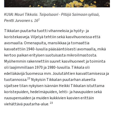
KUVA
:
Mauri
Tikkala
. Taipalsaari - Pitäjä Saimaan sylissä,
1
Pentti
Jurvanen s. 16
Tikkalan puutarha
tuotti vihanneksia ja hyöty- ja
koristekasveja. Viljelyä tehtiin sekä kasvihuoneissa että
avomaalla. Omenapuita, mansikkaa ja tomaattia
kasvatettiin 1940-luvulla pääsääntöisesti avomaalla, mikä
kertoo paikan erityisen suotuisasta mikroilmastosta.
Myöhemmin rakennettiin suuret kasvihuoneet ja toiminta
oli laajimmillaan 1970 ja 1980-luvuilla. Tikkala oli
edelläkävijä Suomessa mm. Joulutähtien kasvattamisessa ja
23
tuotannossa.
Nykyisin Tikkalan puutarhan alueella
sijaitsee tilan nykyisen isännän Heikki Tikkalan istuttama
koristepuiden, hedelmäpuiden, lehti- ja havupuiden sekä
ruusupensaiden ja muiden kukkivien kasvien erittäin
23
viehättävä puutarha-alue.