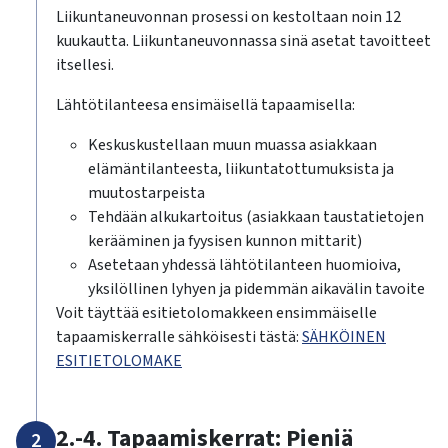
Liikuntaneuvonnan prosessi on kestoltaan noin 12
kuukautta. Liikuntaneuvonnassa sinä asetat tavoitteet
itsellesi.
Lähtötilanteesa ensimäisellä tapaamisella:
Keskuskustellaan muun muassa asiakkaan
elämäntilanteesta, liikuntatottumuksista ja
muutostarpeista
Tehdään alkukartoitus (asiakkaan taustatietojen
kerääminen ja fyysisen kunnon mittarit)
Asetetaan yhdessä lähtötilanteen huomioiva,
yksilöllinen lyhyen ja pidemmän aikavälin tavoite
Voit täyttää esitietolomakkeen ensimmäiselle
tapaamiskerralle sähköisesti tästä:
SÄHKÖINEN
ESITIETOLOMAKE
2.-4. Tapaamiskerrat: Pieniä
2