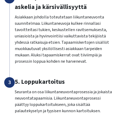
askelia ja kärsivällisyyttä
Asiakkaan johdolla toteutetaan liikuntaneuvonta
suunnitelmaa. Liikuntaneuvoja kulkee rinnallasi
tavoitteitasi tukien, keskustellen ravitsemuksesta,
uniasioista ja hyvinvointiisi vaikuttavista tekijöistä
yhdessä ratkaisuja etsien. Tapaamiskertojen sisällöt
muokkautuvat yksilöllisesti asiakkaan tarpeiden
mukaan. Aluksi tapaamiskerrat ovat tiiviimpiä ja
prosessin loppua kohden ne harvenevat.
5. Loppukartoitus
3
Seuranta on osa liikuntaneuvontaprosessia ja jokaista
neuvontatapaamisia. Liikuntaneuvontaprosessi
päättyy loppukartoitukseen, joka sisältää
palautekyselyn ja fyysisen kunnon kartoituksen.