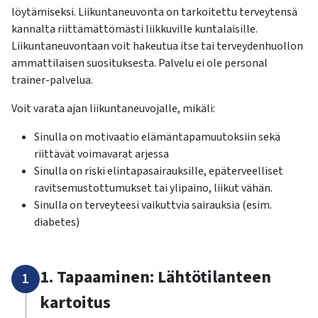
kosketus-
löytämiseksi. Liikuntaneuvonta on tarkoitettu terveytensä
ja
kannalta riittämättömästi liikkuville kuntalaisille.
pyyhkäisyliikkeitä.
Liikuntaneuvontaan voit hakeutua itse tai terveydenhuollon
ammattilaisen suosituksesta. Palvelu ei ole personal
trainer-palvelua.
Voit varata ajan liikuntaneuvojalle, mikäli:
Sinulla on motivaatio elämäntapamuutoksiin sekä
riittävät voimavarat arjessa
Sinulla on riski elintapasairauksille, epäterveelliset
ravitsemustottumukset tai ylipaino, liikut vähän.
Sinulla on terveyteesi vaikuttvia sairauksia (esim.
diabetes)
1. Tapaaminen: Lähtötilanteen
1
kartoitus