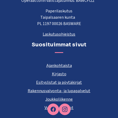
Operaattorin välittäjätunnus: BAWCFI22
Paperilaskutus
Taipalsaaren kunta
PL 1197 00026 BASWARE
Laskutusohjeistus
Suosituimmat sivut
Ajankohtaista
Kirjasto
Esityslistat ja pöytäkirjat
Rakennusvalvonta- ja lupapalvelut
Joukkoliikenne
Vuokra-asunnot
Facebook