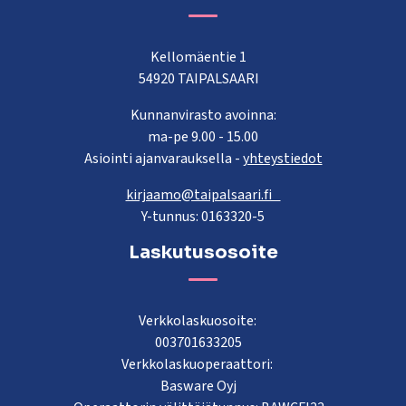
Kellomäentie 1
54920 TAIPALSAARI
Kunnanvirasto avoinna:
ma-pe 9.00 - 15.00
Asiointi ajanvarauksella -
yhteystiedot
kirjaamo@taipalsaari.fi
Y-tunnus: 0163320-5
Laskutusosoite
Verkkolaskuosoite:
003701633205
Verkkolaskuoperaattori:
Basware Oyj