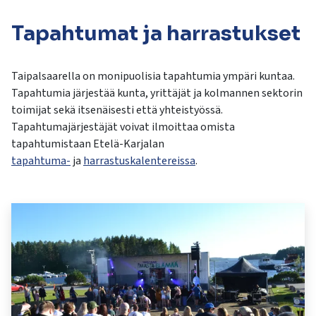
kosketus-
ja
Tapahtumat ja harrastukset
pyyhkäisyliikkeitä.
Taipalsaarella on monipuolisia tapahtumia ympäri kuntaa.
Tapahtumia järjestää kunta, yrittäjät ja kolmannen sektorin
toimijat sekä itsenäisesti että yhteistyössä.
Tapahtumajärjestäjät voivat ilmoittaa omista
tapahtumistaan Etelä-Karjalan
tapahtuma-
ja
harrastuskalentereissa
.