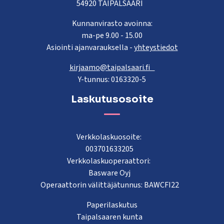
54920 TAIPALSAARI
Kunnanvirasto avoinna:
ma-pe 9.00 - 15.00
Asiointi ajanvarauksella -
yhteystiedot
kirjaamo@taipalsaari.fi
Y-tunnus: 0163320-5
Laskutusosoite
Verkkolaskuosoite:
003701633205
Verkkolaskuoperaattori:
Basware Oyj
Operaattorin välittäjätunnus: BAWCFI22
Paperilaskutus
Taipalsaaren kunta