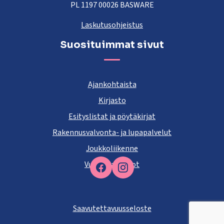
PL 1197 00026 BASWARE
Laskutusohjeistus
Suosituimmat sivut
Ajankohtaista
Kirjasto
Esityslistat ja pöytäkirjat
Rakennusvalvonta- ja lupapalvelut
Joukkoliikenne
Vuokra-asunnot
Facebook
Saavutettavuusseloste