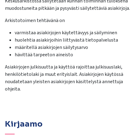
Keskusarkistossa säilytetään kunnan toiminnan tuloksena
kosketus-
muodostuneita pitkään ja pysyvästi säilytettäviä asiakirjoja.
ja
pyyhkäisyliikkeitä.
Arkistotoimen tehtävänä on
varmistaa asiakirjojen käytettävyys ja säilyminen
huolehtia asiakirjoihin liittyvästä tietopalvelusta
määritellä asiakirjojen säilytysarvo
hävittää tarpeeton aineisto
Asiakirjojen julkisuutta ja käyttöä rajoittaa julkisuuslaki,
henkilötietolaki ja muut erityislait. Asiakirjojen käytössä
noudatetaan yleisten asiakirjojen käsittelystä annettuja
ohjeita.
Kirjaamo