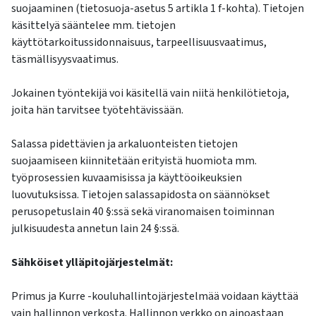
suojaaminen (tietosuoja-asetus 5 artikla 1 f-kohta). Tietojen
käsittelyä sääntelee mm. tietojen
käyttötarkoitussidonnaisuus, tarpeellisuusvaatimus,
täsmällisyysvaatimus.
Jokainen työntekijä voi käsitellä vain niitä henkilötietoja,
joita hän tarvitsee työtehtävissään.
Salassa pidettävien ja arkaluonteisten tietojen
suojaamiseen kiinnitetään erityistä huomiota mm.
työprosessien kuvaamisissa ja käyttöoikeuksien
luovutuksissa. Tietojen salassapidosta on säännökset
perusopetuslain 40 §:ssä sekä viranomaisen toiminnan
julkisuudesta annetun lain 24 §:ssä.
Sähköiset ylläpitojärjestelmät:
Primus ja Kurre -kouluhallintojärjestelmää voidaan käyttää
vain hallinnon verkosta. Hallinnon verkko on ainoastaan