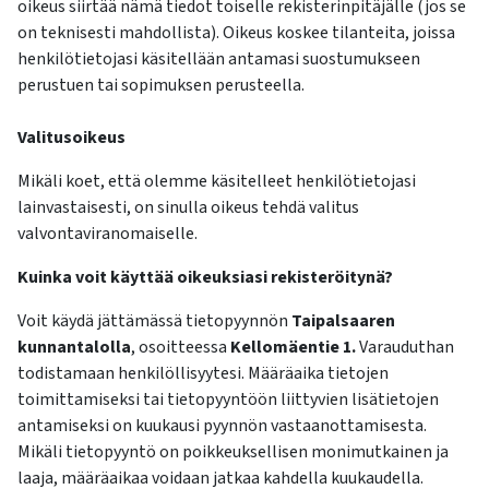
oikeus siirtää nämä tiedot toiselle rekisterinpitäjälle (jos se
on teknisesti mahdollista). Oikeus koskee tilanteita, joissa
henkilötietojasi käsitellään antamasi suostumukseen
perustuen tai sopimuksen perusteella.
Valitusoikeus
Mikäli koet, että olemme käsitelleet henkilötietojasi
lainvastaisesti, on sinulla oikeus tehdä valitus
valvontaviranomaiselle.
Kuinka voit käyttää oikeuksiasi rekisteröitynä?
Voit käydä jättämässä tietopyynnön
Taipalsaaren
kunnantalolla
, osoitteessa
Kellomäentie 1.
Varauduthan
todistamaan henkilöllisyytesi. Määräaika tietojen
toimittamiseksi tai tietopyyntöön liittyvien lisätietojen
antamiseksi on kuukausi pyynnön vastaanottamisesta.
Mikäli tietopyyntö on poikkeuksellisen monimutkainen ja
laaja, määräaikaa voidaan jatkaa kahdella kuukaudella.