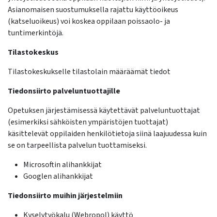
Asianomaisen suostumuksella rajattu käyttöoikeus
(katseluoikeus) voi koskea oppilaan poissaolo- ja
tuntimerkintöjä.
Tilastokeskus
Tilastokeskukselle tilastolain määräämät tiedot
Tiedonsiirto palveluntuottajille
Opetuksen järjestämisessä käytettävät palveluntuottajat
(esimerkiksi sähköisten ympäristöjen tuottajat)
käsittelevät oppilaiden henkilötietoja siinä laajuudessa kuin
se on tarpeellista palvelun tuottamiseksi.
Microsoftin alihankkijat
Googlen alihankkijat
Tiedonsiirto muihin järjestelmiin
Kyselytyökalu (Webropol) käyttö