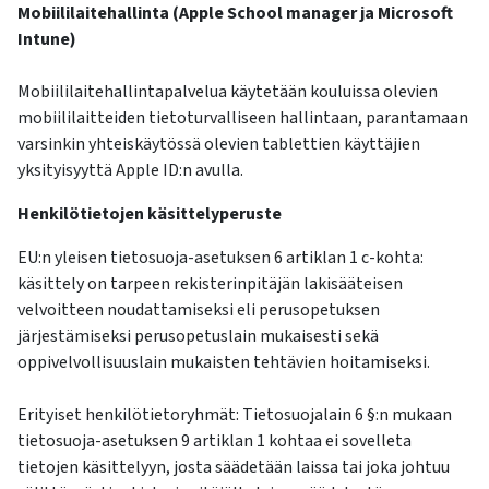
Mobiililaitehallinta (Apple School manager ja Microsoft
Intune)
Mobiililaitehallintapalvelua käytetään kouluissa olevien
mobiililaitteiden tietoturvalliseen hallintaan, parantamaan
varsinkin yhteiskäytössä olevien tablettien käyttäjien
yksityisyyttä Apple ID:n avulla.
Henkilötietojen käsittelyperuste
EU:n yleisen tietosuoja-asetuksen 6 artiklan 1 c-kohta:
käsittely on tarpeen rekisterinpitäjän lakisääteisen
velvoitteen noudattamiseksi eli perusopetuksen
järjestämiseksi perusopetuslain mukaisesti sekä
oppivelvollisuuslain mukaisten tehtävien hoitamiseksi.
Erityiset henkilötietoryhmät: Tietosuojalain 6 §:n mukaan
tietosuoja-asetuksen 9 artiklan 1 kohtaa ei sovelleta
tietojen käsittelyyn, josta säädetään laissa tai joka johtuu