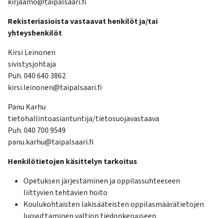
kirjaamo@taipalsaari.fi
kosketus-
ja
Rekisteriasioista vastaavat henkilöt ja/tai
pyyhkäisyliikkeitä.
yhteyshenkilöt
Kirsi Leinonen
sivistysjohtaja
Puh. 040 640 3862
kirsi.leinonen@taipalsaari.fi
Panu Karhu
tietohallintoasiantuntija/tietosuojavastaava
Puh. 040 700 9549
panu.karhu@taipalsaari.fi
Henkilötietojen käsittelyn tarkoitus
Opetuksen järjestäminen ja oppilassuhteeseen
liittyvien tehtävien hoito
Koulukohtaisten lakisääteisten oppilasmäärätietojen
luovuttaminen valtion tiedonkeruuseen