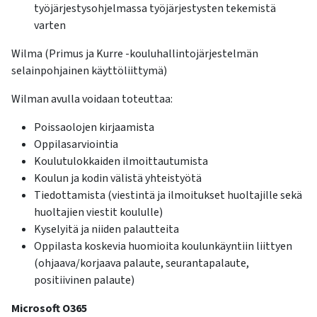
työjärjestysohjelmassa työjärjestysten tekemistä
varten
Wilma (Primus ja Kurre -kouluhallintojärjestelmän
selainpohjainen käyttöliittymä)
Wilman avulla voidaan toteuttaa:
Poissaolojen kirjaamista
Oppilasarviointia
Koulutulokkaiden ilmoittautumista
Koulun ja kodin välistä yhteistyötä
Tiedottamista (viestintä ja ilmoitukset huoltajille sekä
huoltajien viestit koululle)
Kyselyitä ja niiden palautteita
Oppilasta koskevia huomioita koulunkäyntiin liittyen
(ohjaava/korjaava palaute, seurantapalaute,
positiivinen palaute)
Microsoft O365