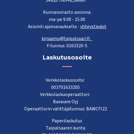
54920 TAIPALSAARI
Kunnanvirasto avoinna:
ma-pe 9.00 - 15.00
Asiointi ajanvarauksella -
yhteystiedot
kirjaamo@taipalsaari.fi
Y-tunnus: 0163320-5
Laskutusosoite
Verkkolaskuosoite:
003701633205
Verkkolaskuoperaattori:
Basware Oyj
Operaattorin välittäjätunnus: BAWCFI22
Paperilaskutus
Taipalsaaren kunta