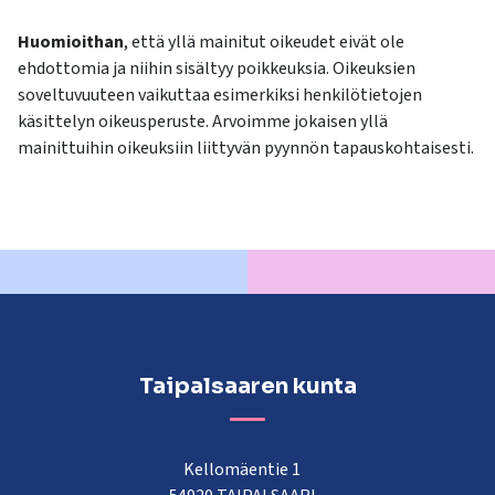
Huomioithan
, että yllä mainitut oikeudet eivät ole
ehdottomia ja niihin sisältyy poikkeuksia. Oikeuksien
soveltuvuuteen vaikuttaa esimerkiksi henkilötietojen
käsittelyn oikeusperuste. Arvoimme jokaisen yllä
mainittuihin oikeuksiin liittyvän pyynnön tapauskohtaisesti.
Taipalsaaren kunta
Kellomäentie 1