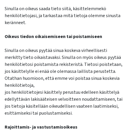
Sinulla on oikeus saada tieto siitä, käsittelemmekö
henkilötietojasi, ja tarkastaa mitä tietoja olemme sinusta
keränneet.
Oikeus tiedon oikaisemiseen tai poistamiseen
Sinulla on oikeus pyytää sinua koskeva virheellisesti
merkitty tieto oikaistavaksi. Sinulla on myös oikeus pyytää
henkilötietosi poistamista rekisteristä. Tietosi poistetaan,
jos käsittelylle ei enää ole olemassa laillista perustetta.
Otathan huomioon, että emme voi poistaa sinua koskevia
henkilötietoja,
jos henkilötietojesi käsittely perustuu edelleen käsittelyä
edellyttävän lakisääteisen velvoitteen noudattamiseen, tai
jos tietoja käsitellään oikeudellisen vaateen laatimiseksi,
esittämiseksi tai puolustamiseksi.
Rajoittamis- ja vastustamisoikeus