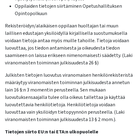
Oppilaiden tietojen siirtäminen Opetushallituksen
Opintopolkuun
Rekisteröidyn/alaikäisen oppilaan huoltajan tai muun
laillisen edustajan yksilöidyllä kirjallisella suostumuksella
voidaan tietoja antaa myös muille tahoille. Tietoja voidaan
luovuttaa, jos tiedon antamisesta ja oikeudesta tiedon
saamiseen on laissa erikseen nimenomaisesti säädetty. (Laki
viranomaisten toiminnan julkisuudesta 26 §)
Julkisten tietojen luovutus viranomaisen henkilörekisteristä
määräytyy viranomaisten toiminnan julkisuudesta annetun
lain 16 §:n 3 momentin perusteella. Sen mukaan
luovutuksensaajalla tulee olla oikeus tallettaa ja käyttää
luovutettavia henkilötietoja. Henkilötietoja voidaan
luovuttaa vain yksilöidyn tietopyynnön perusteella. (Laki
viranomaisten toiminnan julkisuudesta 13 § 2 mom.).
Tietojen siirto EU:n tai ETA:n ulkopuolelle