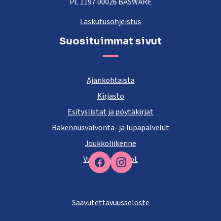
PL 1197 00026 BASWARE
Laskutusohjeistus
Suosituimmat sivut
Ajankohtaista
Kirjasto
Esityslistat ja pöytäkirjat
Rakennusvalvonta- ja lupapalvelut
Joukkoliikenne
Vuokra-asunnot
Facebook
Saavutettavuusseloste