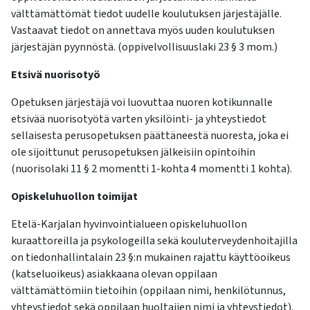
välttämättömät tiedot uudelle koulutuksen järjestäjälle.
Vastaavat tiedot on annettava myös uuden koulutuksen
järjestäjän pyynnöstä. (oppivelvollisuuslaki 23 § 3 mom.)
Etsivä nuorisotyö
Opetuksen järjestäjä voi luovuttaa nuoren kotikunnalle
etsivää nuorisotyötä varten yksilöinti- ja yhteystiedot
sellaisesta perusopetuksen päättäneestä nuoresta, joka ei
ole sijoittunut perusopetuksen jälkeisiin opintoihin
(nuorisolaki 11 § 2 momentti 1-kohta 4 momentti 1 kohta).
Opiskeluhuollon toimijat
Etelä-Karjalan hyvinvointialueen opiskeluhuollon
kuraattoreilla ja psykologeilla sekä kouluterveydenhoitajilla
on tiedonhallintalain 23 §:n mukainen rajattu käyttöoikeus
(katseluoikeus) asiakkaana olevan oppilaan
välttämättömiin tietoihin (oppilaan nimi, henkilötunnus,
yhteystiedot sekä oppilaan huoltajien nimi ja yhteystiedot).