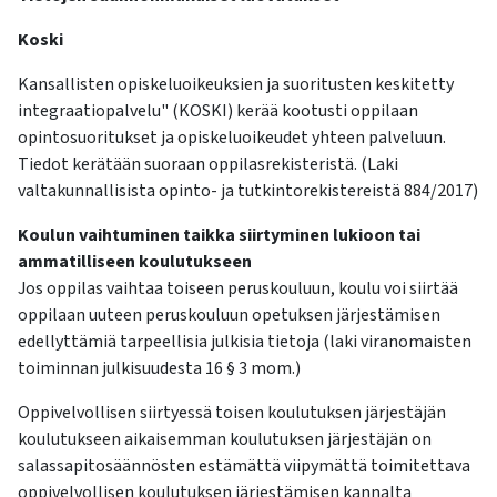
Koski
Kansallisten opiskeluoikeuksien ja suoritusten keskitetty
integraatiopalvelu" (KOSKI) kerää kootusti oppilaan
opintosuoritukset ja opiskeluoikeudet yhteen palveluun.
Tiedot kerätään suoraan oppilasrekisteristä. (Laki
valtakunnallisista opinto- ja tutkintorekistereistä 884/2017)
Koulun vaihtuminen taikka siirtyminen lukioon tai
ammatilliseen koulutukseen
Jos oppilas vaihtaa toiseen peruskouluun, koulu voi siirtää
oppilaan uuteen peruskouluun opetuksen järjestämisen
edellyttämiä tarpeellisia julkisia tietoja (laki viranomaisten
toiminnan julkisuudesta 16 § 3 mom.)
Oppivelvollisen siirtyessä toisen koulutuksen järjestäjän
koulutukseen aikaisemman koulutuksen järjestäjän on
salassapitosäännösten estämättä viipymättä toimitettava
oppivelvollisen koulutuksen järjestämisen kannalta