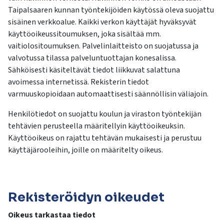
Taipalsaaren kunnan työntekijöiden käytössä oleva suojattu
sisäinen verkkoalue. Kaikki verkon käyttäjät hyväksyvät
käyttöoikeussitoumuksen, joka sisältää mm.
vaitiolositoumuksen. Palvelinlaitteisto on suojatussa ja
valvotussa tilassa palveluntuottajan konesalissa.
Sähköisesti käsiteltävät tiedot liikkuvat salattuna
avoimessa internetissä. Rekisterin tiedot
varmuuskopioidaan automaattisesti säännöllisin väliajoin.
Henkilötiedot on suojattu koulun ja viraston työntekijän
tehtävien perusteella määritellyin käyttöoikeuksin.
Käyttöoikeus on rajattu tehtävän mukaisesti ja perustuu
käyttäjärooleihin, joille on määritelty oikeus.
Rekisteröidyn oikeudet
Oikeus tarkastaa tiedot