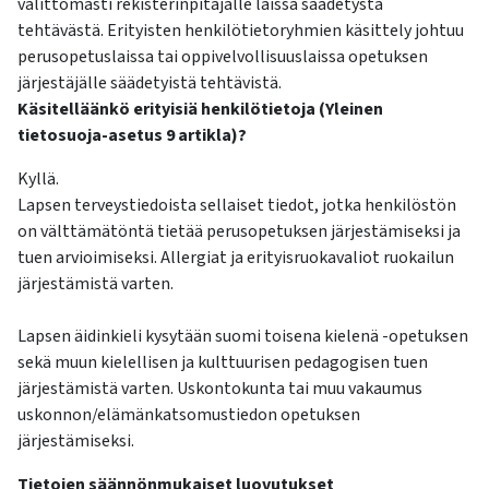
välittömästi rekisterinpitäjälle laissa säädetystä
tehtävästä. Erityisten henkilötietoryhmien käsittely johtuu
perusopetuslaissa tai oppivelvollisuuslaissa opetuksen
järjestäjälle säädetyistä tehtävistä.
Käsitelläänkö erityisiä henkilötietoja (Yleinen
tietosuoja-asetus 9 artikla)?
Kyllä.
Lapsen terveystiedoista sellaiset tiedot, jotka henkilöstön
on välttämätöntä tietää perusopetuksen järjestämiseksi ja
tuen arvioimiseksi. Allergiat ja erityisruokavaliot ruokailun
järjestämistä varten.
Lapsen äidinkieli kysytään suomi toisena kielenä -opetuksen
sekä muun kielellisen ja kulttuurisen pedagogisen tuen
järjestämistä varten. Uskontokunta tai muu vakaumus
uskonnon/elämänkatsomustiedon opetuksen
järjestämiseksi.
Tietojen säännönmukaiset luovutukset