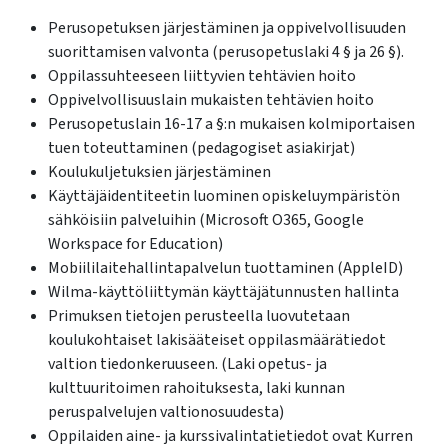
Perusopetuksen järjestäminen ja oppivelvollisuuden
suorittamisen valvonta (perusopetuslaki 4 § ja 26 §).
Oppilassuhteeseen liittyvien tehtävien hoito
Oppivelvollisuuslain mukaisten tehtävien hoito
Perusopetuslain 16-17 a §:n mukaisen kolmiportaisen
tuen toteuttaminen (pedagogiset asiakirjat)
Koulukuljetuksien järjestäminen
Käyttäjäidentiteetin luominen opiskeluympäristön
sähköisiin palveluihin (Microsoft O365, Google
Workspace for Education)
Mobiililaitehallintapalvelun tuottaminen (AppleID)
Wilma-käyttöliittymän käyttäjätunnusten hallinta
Primuksen tietojen perusteella luovutetaan
koulukohtaiset lakisääteiset oppilasmäärätiedot
valtion tiedonkeruuseen. (Laki opetus- ja
kulttuuritoimen rahoituksesta, laki kunnan
peruspalvelujen valtionosuudesta)
Oppilaiden aine- ja kurssivalintatietiedot ovat Kurren