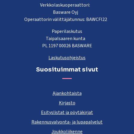
Verkkolaskuoperaattori:
Basware Oyj
Operaattorin välittäjätunnus: BAWCFI22
Paperilaskutus
Taipalsaaren kunta
PL 1197 00026 BASWARE
Laskutusohjeistus
Suosituimmat sivut
Ajankohtaista
Kirjasto
Esityslistat ja pöytäkirjat
Rakennusvalvonta- ja lupapalvelut
Joukkoliikenne