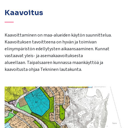
kosketus-
ja
Kaavoitus
pyyhkäisyliikkeitä.
Kaavoittaminen on maa-alueiden käytön suunnittelua.
Kaavoituksen tavoitteena on hyvän ja toimivan
elinympäristön edellytysten aikaansaaminen. Kunnat
vastaavat yleis- ja asemakaavoituksesta
alueellaan. Taipalsaaren kunnassa maankäyttöä ja
kaavoitusta ohjaa Tekninen lautakunta.