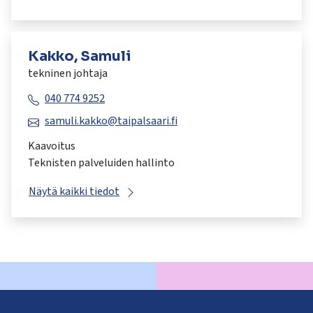
Kakko, Samuli
tekninen johtaja
040 774 9252
samuli.kakko@taipalsaari.fi
Kaavoitus
Teknisten palveluiden hallinto
Näytä kaikki tiedot