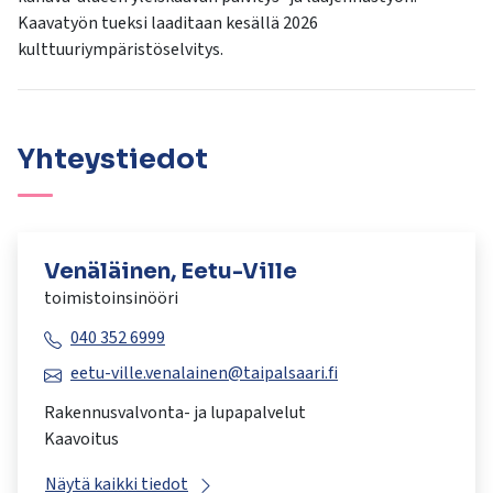
Kaavatyön tueksi laaditaan kesällä 2026
kulttuuriympäristöselvitys.
Yhteystiedot
Venäläinen, Eetu-Ville
toimistoinsinööri
040 352 6999
eetu-ville.venalainen@taipalsaari.fi
Rakennusvalvonta- ja lupapalvelut
Kaavoitus
Näytä kaikki tiedot