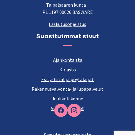
Taipalsaaren kunta
PL 1197 00026 BASWARE
Laskutusohjeistus
Suosituimmat sivut
Ajankohtaista
Kirjasto
Esityslistat ja pöytäkirjat
Rakennusvalvonta- ja lupapalvelut
Joukkoliikenne
Vuokra-asunnot
Facebook
Saavutettavuusseloste