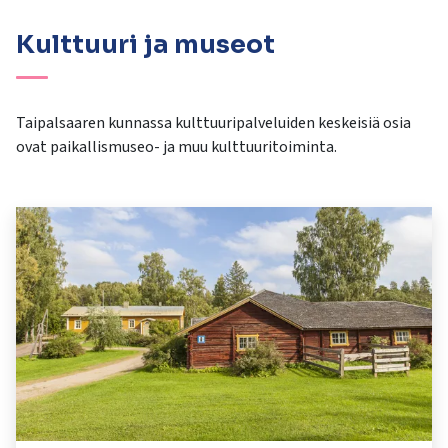
kosketus-
ja
Kulttuuri ja museot
pyyhkäisyliikkeitä.
Taipalsaaren kunnassa kulttuuripalveluiden keskeisiä osia
ovat paikallismuseo- ja muu kulttuuritoiminta.