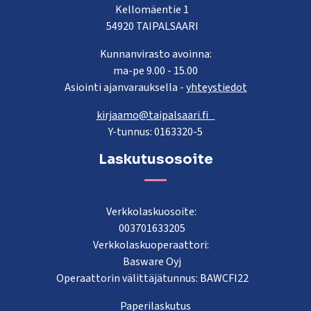
Kellomäentie 1
54920 TAIPALSAARI
Kunnanvirasto avoinna:
ma-pe 9.00 - 15.00
Asiointi ajanvarauksella -
yhteystiedot
kirjaamo@taipalsaari.fi
Y-tunnus: 0163320-5
Laskutusosoite
Verkkolaskuosoite:
003701633205
Verkkolaskuoperaattori:
Basware Oyj
Operaattorin välittäjätunnus: BAWCFI22
Paperilaskutus