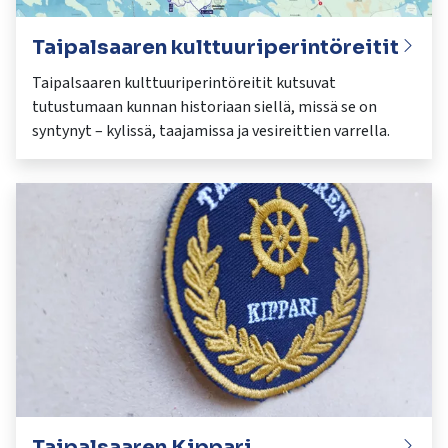
Taipalsaaren kulttuuriperintöreitit
Taipalsaaren kulttuuriperintöreitit kutsuvat
tutustumaan kunnan historiaan siellä, missä se on
syntynyt – kylissä, taajamissa ja vesireittien varrella.
Taipalsaaren Kippari