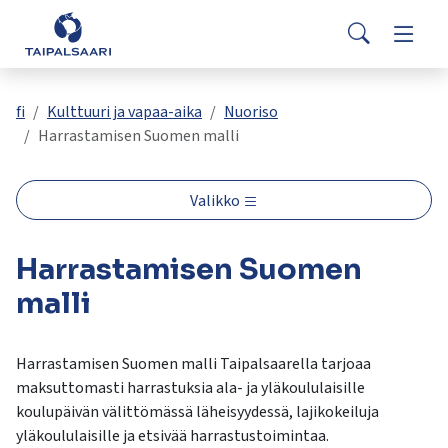
Palaute
Siirry pääsisältöön
Siirry päävalikkoon
Search
Asuminen ja rakentaminen
Vaihda
Yhteystiedot
Valitse
VisitTaipalsaari.fi
käytettävissä
Opetus ja kasvatus
Vaihda
fi
Kulttuuri ja vapaa-aika
Nuoriso
oleva
Harrastamisen Suomen malli
tulos
ylös-
Hyvinvointi ja terveys
Vaihda
ja
Valikko
alasnuolilla.
Kulttuuri ja vapaa-aika
Vaihda
Siirry
Harrastamisen Suomen
valittuun
hakutulokseen
Kunta ja päätöksenteko
malli
Vaihda
painamalla
enteriä.
Työ ja yrittäminen
Vaihda
Kosketuslaitteiden
Harrastamisen Suomen malli Taipalsaarella tarjoaa
käyttäjät
maksuttomasti harrastuksia ala- ja yläkoululaisille
voivat
koulupäivän välittömässä läheisyydessä, lajikokeiluja
käyttää
yläkoululaisille ja etsivää harrastustoimintaa.