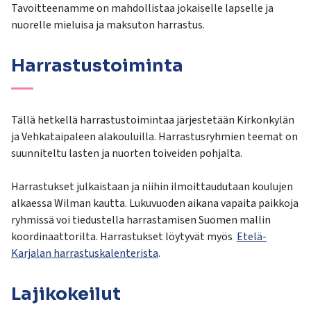
kosketus-
Tavoitteenamme on mahdollistaa jokaiselle lapselle ja
ja
nuorelle mieluisa ja maksuton harrastus.
pyyhkäisyliikkeitä.
Harrastustoiminta
Tällä hetkellä harrastustoimintaa järjestetään Kirkonkylän
ja Vehkataipaleen alakouluilla. Harrastusryhmien teemat on
suunniteltu lasten ja nuorten toiveiden pohjalta.
Harrastukset julkaistaan ja niihin ilmoittaudutaan koulujen
alkaessa Wilman kautta. Lukuvuoden aikana vapaita paikkoja
ryhmissä voi tiedustella harrastamisen Suomen mallin
koordinaattorilta. Harrastukset löytyvät myös
Etelä-
Karjalan harrastuskalenterista
.
Lajikokeilut