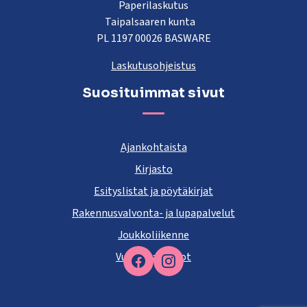
Paperilaskutus
Taipalsaaren kunta
PL 1197 00026 BASWARE
Laskutusohjeistus
Suosituimmat sivut
Ajankohtaista
Kirjasto
Esityslistat ja pöytäkirjat
Rakennusvalvonta- ja lupapalvelut
Joukkoliikenne
Vuokra-asunnot
Facebook