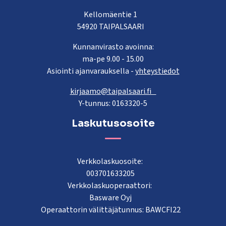
Kellomäentie 1
54920 TAIPALSAARI
Kunnanvirasto avoinna:
ma-pe 9.00 - 15.00
Asiointi ajanvarauksella -
yhteystiedot
kirjaamo@taipalsaari.fi
Y-tunnus: 0163320-5
Laskutusosoite
Verkkolaskuosoite:
003701633205
Verkkolaskuoperaattori:
Basware Oyj
Operaattorin välittäjätunnus: BAWCFI22