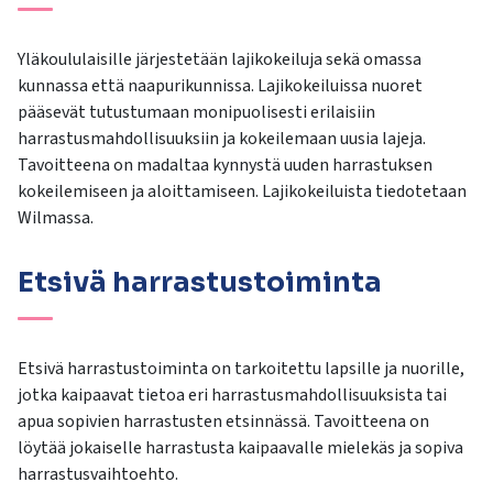
Yläkoululaisille järjestetään lajikokeiluja sekä omassa
kunnassa että naapurikunnissa. Lajikokeiluissa nuoret
pääsevät tutustumaan monipuolisesti erilaisiin
harrastusmahdollisuuksiin ja kokeilemaan uusia lajeja.
Tavoitteena on madaltaa kynnystä uuden harrastuksen
kokeilemiseen ja aloittamiseen. Lajikokeiluista tiedotetaan
Wilmassa.
Etsivä harrastustoiminta
Etsivä harrastustoiminta on tarkoitettu lapsille ja nuorille,
jotka kaipaavat tietoa eri harrastusmahdollisuuksista tai
apua sopivien harrastusten etsinnässä. Tavoitteena on
löytää jokaiselle harrastusta kaipaavalle mielekäs ja sopiva
harrastusvaihtoehto.