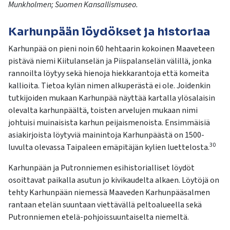
Munkholme
n
;
Suomen
K
a
nsallismuseo
.
Karhunpään löydökset ja historiaa
Karhunpää on pieni noin 60 hehtaarin kokoinen Maaveteen
pistävä niemi Kiitulanselän ja Piispalanselän välillä, jonka
rannoilta löytyy sekä hienoja hiekkarantoja että komeita
kallioita. Tietoa kylän nimen alkuperästä ei ole. Joidenkin
tutkijoiden mukaan Karhunpää näyttää kartalla ylösalaisin
olevalta karhunpäältä, toisten arvelujen mukaan nimi
johtuisi muinaisista karhun peijaismenoista. Ensimmäisiä
asiakirjoista löytyviä mainintoja Karhunpäästä on 1500-
30
luvulta olevassa Taipaleen emäpitäjän kylien luettelosta.
Karhunpään ja Putronniemen esihistorialliset löydöt
osoittavat paikalla asutun jo kivikaudelta alkaen. Löytöjä on
tehty Karhunpään niemessä Maaveden Karhunpääsalmen
rantaan etelän suuntaan viettävällä peltoalueella sekä
Putronniemen etelä-pohjoissuuntaiselta niemeltä.