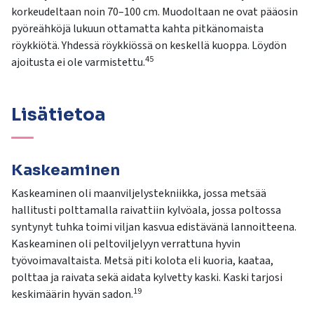
korkeudeltaan noin 70–100 cm. Muodoltaan ne ovat pääosin
pyöreähköjä lukuun ottamatta kahta pitkänomaista
röykkiötä. Yhdessä röykkiössä on keskellä kuoppa. Löydön
45
ajoitusta ei ole varmistettu.
Lisätietoa
Kaskeaminen
Kaskeaminen oli maanviljelystekniikka, jossa metsää
hallitusti polttamalla
raivattiin kylvöala, jossa poltossa
syntynyt tuhka toimi viljan kasvua edistävänä
lannoitteena.
Kaskeaminen oli peltoviljelyyn verrattuna hyvin
työvoimavaltaista. Metsä piti kolota eli kuoria, kaataa,
polttaa ja raivata sekä
aidata kylvetty kaski. Kaski tarjosi
19
keskimäärin hyvän sadon.