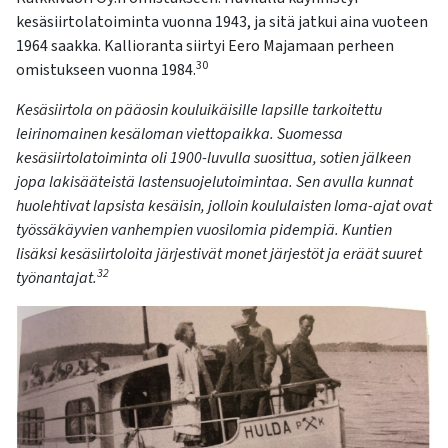
kesäsiirtolatoiminta vuonna 1943, ja sitä jatkui aina vuoteen
1964 saakka. Kallioranta siirtyi Eero Majamaan perheen
30
omistukseen vuonna 1984.
Kesäsiirtola on pääosin kouluikäisille lapsille tarkoitettu
leirinomainen
kesäloman
viettopaikka. Suomessa
kesäsiirtolatoiminta oli 1900-luvulla suosittua, sotien jälkeen
jopa lakisääteistä
lastensuojelutoimintaa
. Sen avulla kunnat
huolehtivat lapsista kesäisin, jolloin koululaisten loma-ajat ovat
työssäkäyvien vanhempien vuosilomia pidempiä. Kuntien
lisäksi kesäsiirtoloita järjestivät monet järjestöt ja eräät suuret
32
työnantajat.