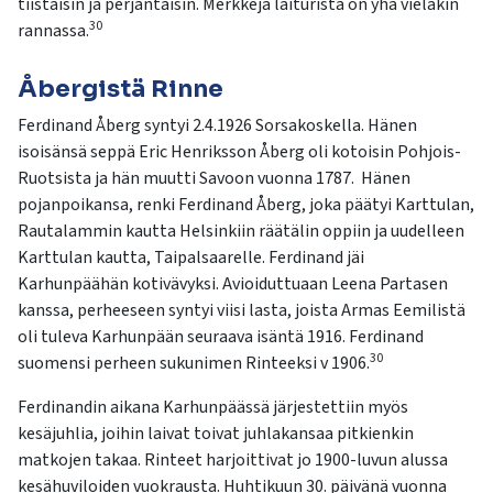
tiistaisin ja perjantaisin. Merkkejä laiturista on yhä vieläkin
30
rannassa.
Åbergistä Rinne
Ferdinand Åberg syntyi 2.4.1926 Sorsakoskella. Hänen
isoisänsä seppä Eric Henriksson Åberg oli kotoisin Pohjois-
Ruotsista ja hän muutti Savoon vuonna 1787. Hänen
pojanpoikansa, renki Ferdinand Åberg, joka päätyi Karttulan,
Rautalammin kautta Helsinkiin räätälin oppiin ja uudelleen
Karttulan kautta, Taipalsaarelle. Ferdinand jäi
Karhunpäähän kotivävyksi. Avioiduttuaan Leena Partasen
kanssa, perheeseen syntyi viisi lasta, joista Armas Eemilistä
oli tuleva Karhunpään seuraava isäntä 1916. Ferdinand
30
suomensi perheen sukunimen Rinteeksi v 1906.
Ferdinandin aikana Karhunpäässä järjestettiin myös
kesäjuhlia, joihin laivat toivat juhlakansaa pitkienkin
matkojen takaa. Rinteet harjoittivat jo 1900-luvun alussa
kesähuviloiden vuokrausta. Huhtikuun 30. päivänä vuonna