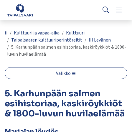
Palaute
Siirry pääsisältöön
Siirry päävalikkoon
Search
Asuminen ja rakentaminen
Vaihda
Yhteystiedot
Valitse
VisitTaipalsaari.fi
käytettävissä
Opetus ja kasvatus
Vaihda
fi
Kulttuuri ja vapaa-aika
Kulttuuri
oleva
Taipalsaaren kulttuuriperintöreitit
III Levänen
tulos
5. Karhunpään salmen esihistoriaa, kaskiröykkiöt & 1800-
ylös-
Hyvinvointi ja terveys
Vaihda
luvun huvilaelämää
ja
alasnuolilla.
Kulttuuri ja vapaa-aika
Vaihda
Siirry
Valikko
valittuun
hakutulokseen
Kunta ja päätöksenteko
Vaihda
5. Karhunpään salmen
painamalla
enteriä.
esihistoriaa, kaskiröykkiöt
Työ ja yrittäminen
Vaihda
Kosketuslaitteiden
& 1800-luvun huvilaelämää
käyttäjät
voivat
käyttää
Marjalan löydös