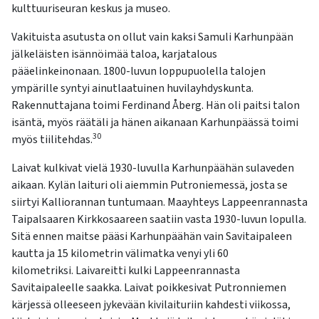
kulttuuriseuran keskus ja museo.
Vakituista asutusta on ollut vain kaksi Samuli Karhunpään
jälkeläisten isännöimää taloa, karjatalous
pääelinkeinonaan. 1800-luvun loppupuolella talojen
ympärille syntyi ainutlaatuinen huvilayhdyskunta.
Rakennuttajana toimi Ferdinand Åberg. Hän oli paitsi talon
isäntä, myös räätäli ja hänen aikanaan Karhunpäässä toimi
30
myös tiilitehdas.
Laivat kulkivat vielä 1930-luvulla Karhunpäähän sulaveden
aikaan. Kylän laituri oli aiemmin Putroniemessä, josta se
siirtyi Kalliorannan tuntumaan. Maayhteys Lappeenrannasta
Taipalsaaren Kirkkosaareen saatiin vasta 1930-luvun lopulla.
Sitä ennen maitse pääsi Karhunpäähän vain Savitaipaleen
kautta ja 15 kilometrin välimatka venyi yli 60
kilometriksi. Laivareitti kulki Lappeenrannasta
Savitaipaleelle saakka. Laivat poikkesivat Putronniemen
kärjessä olleeseen jykevään kivilaituriin kahdesti viikossa,