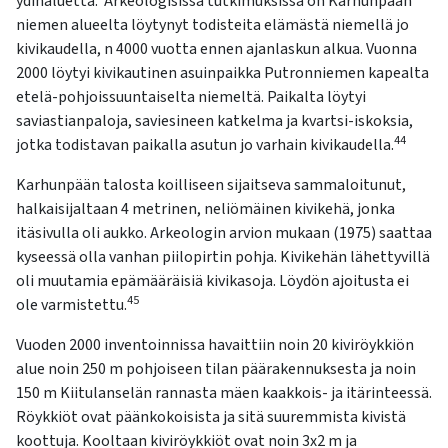
ydinaluetta. Arkeologisissa tutkimuksissa on Karhunpään
niemen alueelta löytynyt todisteita elämästä niemellä jo
kivikaudella, n 4000 vuotta ennen ajanlaskun alkua. Vuonna
2000 löytyi kivikautinen asuinpaikka Putronniemen kapealta
etelä-pohjoissuuntaiselta niemeltä. Paikalta löytyi
saviastianpaloja, saviesineen katkelma ja kvartsi-iskoksia,
44
jotka todistavan paikalla asutun jo varhain kivikaudella.
Karhunpään talosta koilliseen sijaitseva sammaloitunut,
halkaisijaltaan 4 metrinen, neliömäinen kivikehä, jonka
itäsivulla oli aukko. Arkeologin arvion mukaan (1975) saattaa
kyseessä olla vanhan piilopirtin pohja. Kivikehän lähettyvillä
oli muutamia epämääräisiä kivikasoja. Löydön ajoitusta ei
45
ole varmistettu.
Vuoden 2000 inventoinnissa havaittiin noin 20 kiviröykkiön
alue noin 250 m pohjoiseen tilan päärakennuksesta ja noin
150 m Kiitulanselän rannasta mäen kaakkois- ja itärinteessä.
Röykkiöt ovat päänkokoisista ja sitä suuremmista kivistä
koottuja. Kooltaan kiviröykkiöt ovat noin 3x2 m ja