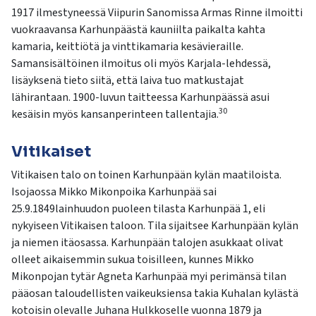
1917 ilmestyneessä Viipurin Sanomissa Armas Rinne ilmoitti
vuokraavansa Karhunpäästä kauniilta paikalta kahta
kamaria, keittiötä ja vinttikamaria kesävieraille.
Samansisältöinen ilmoitus oli myös Karjala-lehdessä,
lisäyksenä tieto siitä, että laiva tuo matkustajat
lähirantaan. 1900-luvun taitteessa Karhunpäässä asui
30
kesäisin myös kansanperinteen tallentajia.
Vitikaiset
Vitikaisen talo on toinen Karhunpään kylän maatiloista.
Isojaossa Mikko Mikonpoika Karhunpää sai
25.9.1849lainhuudon puoleen tilasta Karhunpää 1, eli
nykyiseen Vitikaisen taloon. Tila sijaitsee Karhunpään kylän
ja niemen itäosassa. Karhunpään talojen asukkaat olivat
olleet aikaisemmin sukua toisilleen, kunnes Mikko
Mikonpojan tytär Agneta Karhunpää myi perimänsä tilan
pääosan taloudellisten vaikeuksiensa takia Kuhalan kylästä
kotoisin olevalle Juhana Hulkkoselle vuonna 1879 ja