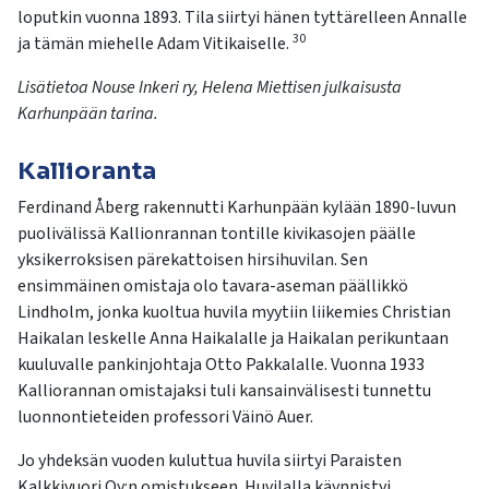
loputkin vuonna 1893. Tila siirtyi hänen tyttärelleen Annalle
30
ja tämän miehelle Adam Vitikaiselle.
Lisätietoa Nouse Inkeri ry, Helena Miettisen julkaisusta
Karhunpään tarina.
Kallioranta
Ferdinand Åberg rakennutti Karhunpään kylään 1890-luvun
puolivälissä Kallionrannan tontille kivikasojen päälle
yksikerroksisen pärekattoisen hirsihuvilan. Sen
ensimmäinen omistaja olo tavara-aseman päällikkö
Lindholm, jonka kuoltua huvila myytiin liikemies Christian
Haikalan leskelle Anna Haikalalle ja Haikalan perikuntaan
kuuluvalle pankinjohtaja Otto Pakkalalle. Vuonna 1933
Kalliorannan omistajaksi tuli kansainvälisesti tunnettu
luonnontieteiden professori Väinö Auer.
Jo yhdeksän vuoden kuluttua huvila siirtyi Paraisten
Kalkkivuori Oy:n omistukseen. Huvilalla käynnistyi