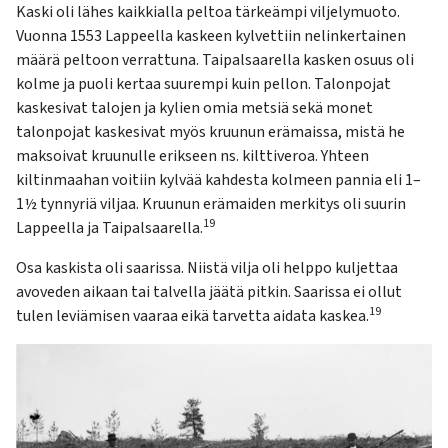
Kaski oli lähes kaikkialla peltoa tärkeämpi viljelymuoto.
Vuonna 1553 Lappeella kaskeen kylvettiin nelinkertainen
määrä peltoon verrattuna. Taipalsaarella kasken osuus oli
kolme ja puoli kertaa suurempi kuin pellon. Talonpojat
kaskesivat talojen ja kylien omia metsiä sekä monet
talonpojat kaskesivat myös kruunun erämaissa, mistä he
maksoivat kruunulle erikseen ns. kilttiveroa. Yhteen
kiltinmaahan voitiin kylvää kahdesta kolmeen pannia eli 1–
1½ tynnyriä viljaa. Kruunun erämaiden merkitys oli suurin
19
Lappeella ja Taipalsaarella.
Osa kaskista oli saarissa. Niistä vilja oli helppo kuljettaa
avoveden aikaan tai talvella jäätä pitkin. Saarissa ei ollut
19
tulen leviämisen vaaraa eikä tarvetta aidata kaskea.