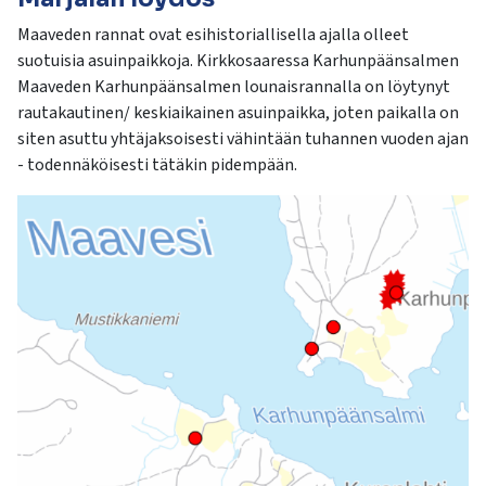
kosketus-
ja
Maaveden rannat ovat esihistoriallisella ajalla olleet
pyyhkäisyliikkeitä.
suotuisia asuinpaikkoja. Kirkkosaaressa Karhunpäänsalmen
Maaveden Karhunpäänsalmen lounaisrannalla on löytynyt
rautakautinen/ keskiaikainen asuinpaikka, joten paikalla on
siten asuttu yhtäjaksoisesti vähintään tuhannen vuoden ajan
- todennäköisesti tätäkin pidempään.