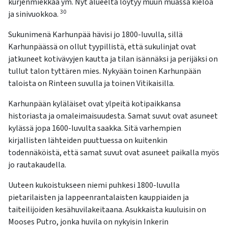
kurjenmiekkaa ym. Nyt alueelta löytyy muun muassa kieloa
30
ja sinivuokkoa.
Sukunimenä Karhunpää hävisi jo 1800-luvulla, sillä
Karhunpäässä on ollut tyypillistä, että sukulinjat ovat
jatkuneet kotivävyjen kautta ja tilan isännäksi ja perijäksi on
tullut talon tyttären mies. Nykyään toinen Karhunpään
taloista on Rinteen suvulla ja toinen Vitikaisilla.
Karhunpään kyläläiset ovat ylpeitä kotipaikkansa
historiasta ja omaleimaisuudesta. Samat suvut ovat asuneet
kylässä jopa 1600-luvulta saakka. Sitä varhempien
kirjallisten lähteiden puuttuessa on kuitenkin
todennäköistä, että samat suvut ovat asuneet paikalla myös
jo rautakaudella.
Uuteen kukoistukseen niemi puhkesi 1800-luvulla
pietarilaisten ja lappeenrantalaisten kauppiaiden ja
taiteilijoiden kesähuvilakeitaana. Asukkaista kuuluisin on
Mooses Putro, jonka huvila on nykyisin Inkerin