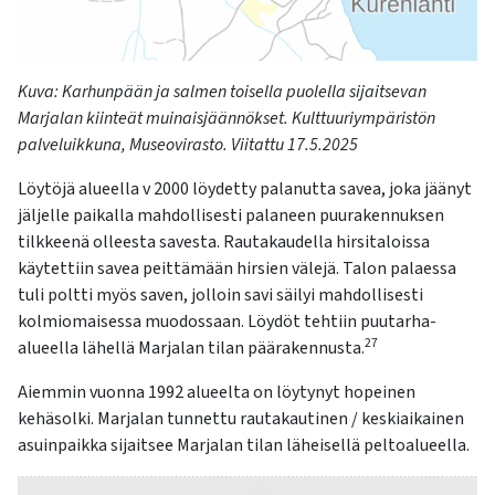
Kuva
: Karhunpään ja
salmen toisella puolella sijaitseva
n
Marj
alan
kiinteä
t
muinaisjäännö
kset
. Kulttuuriympäristön
palveluikkuna, Museovir
a
sto.
Viitattu 17.5.2025
Löytöjä alueella v 2000 löydetty palanutta savea, joka jäänyt
jäljelle paikalla mahdollisesti palaneen puurakennuksen
tilkkeenä olleesta savesta. Rautakaudella hirsitaloissa
käytettiin savea peittämään hirsien välejä. Talon palaessa
tuli poltti myös saven, jolloin savi säilyi mahdollisesti
kolmiomaisessa muodossaan. Löydöt tehtiin puutarha-
27
alueella lähellä Marjalan tilan päärakennusta.
Aiemmin vuonna 1992 alueelta on löytynyt hopeinen
kehäsolki. Marjalan tunnettu rautakautinen / keskiaikainen
asuinpaikka sijaitsee Marjalan tilan läheisellä peltoalueella.