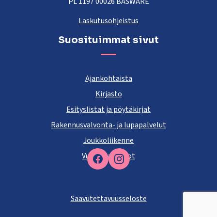
PL 1197 00026 BASWARE
Laskutusohjeistus
Suosituimmat sivut
Ajankohtaista
Kirjasto
Esityslistat ja pöytäkirjat
Rakennusvalvonta- ja lupapalvelut
Joukkoliikenne
Vuokra-asunnot
Facebook
Saavutettavuusseloste