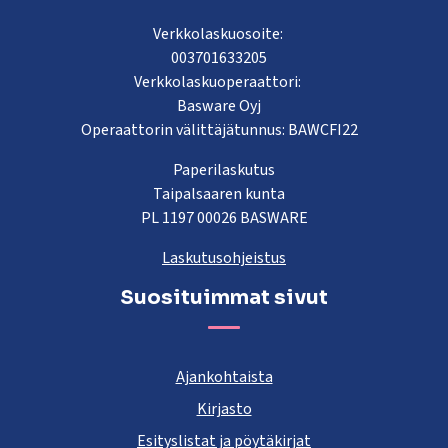
Verkkolaskuosoite:
003701633205
Verkkolaskuoperaattori:
Basware Oyj
Operaattorin välittäjätunnus: BAWCFI22
Paperilaskutus
Taipalsaaren kunta
PL 1197 00026 BASWARE
Laskutusohjeistus
Suosituimmat sivut
Ajankohtaista
Kirjasto
Esityslistat ja pöytäkirjat