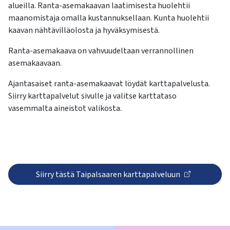
kosketus-
alueilla. Ranta-asemakaavan laatimisesta huolehtii
ja
maanomistaja omalla kustannuksellaan. Kunta huolehtii
pyyhkäisyliikkeitä.
kaavan nähtävilläolosta ja hyväksymisestä.
Ranta-asemakaava on vahvuudeltaan verrannollinen
asemakaavaan.
Ajantasaiset ranta-asemakaavat löydät karttapalvelusta.
Siirry karttapalvelut sivulle ja valitse karttataso
vasemmalta aineistot valikosta.
Siirry tästä Taipalsaaren karttapalveluun