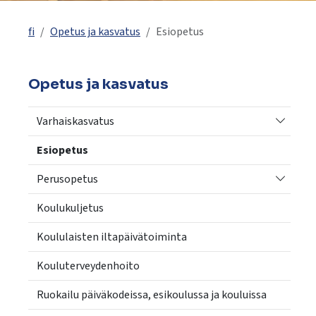
käyttää
kosketus-
fi
Opetus ja kasvatus
Esiopetus
ja
pyyhkäisyliikkeitä.
Opetus ja kasvatus
Vaihda a
Varhaiskasvatus
Esiopetus
Vaihda a
Perusopetus
Koulukuljetus
Koululaisten iltapäivätoiminta
Kouluterveydenhoito
Ruokailu päiväkodeissa, esikoulussa ja kouluissa