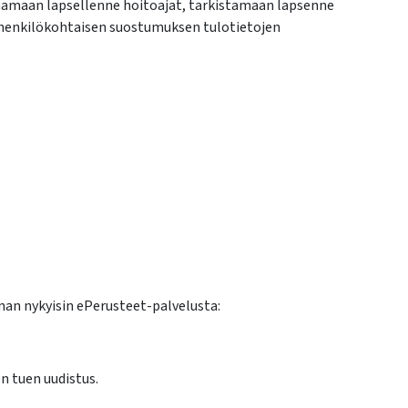
araamaan lapsellenne hoitoajat, tarkistamaan lapsenne
 henkilökohtaisen suostumuksen tulotietojen
an nykyisin ePerusteet-palvelusta:
n tuen uudistus.