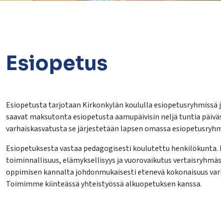
Esiopetus
lasvetovalikkoa
Esiopetusta tarjotaan Kirkonkylän koululla esiopetusryhmissä 
saavat maksutonta esiopetusta aamupäivisin neljä tuntia päivässä
lasvetovalikkoa
varhaiskasvatusta se järjestetään lapsen omassa esiopetusryhmä
Esiopetuksesta vastaa pedagogisesti koulutettu henkilökunta.
toiminnallisuus, elämyksellisyys ja vuorovaikutus vertaisryhmä
oppimisen kannalta johdonmukaisesti etenevä kokonaisuus var
Toimimme kiinteässä yhteistyössä alkuopetuksen kanssa.