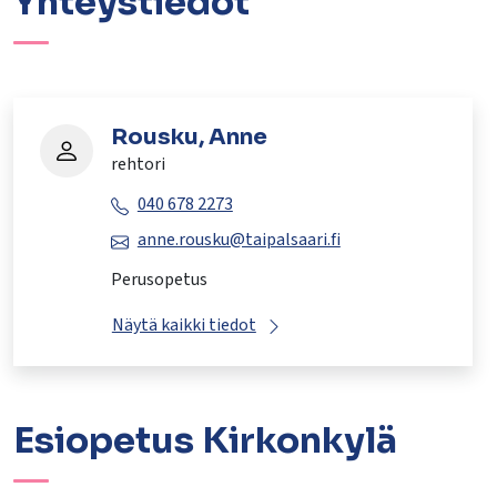
Yhteystiedot
Rousku, Anne
rehtori
040 678 2273
anne.rousku@taipalsaari.fi
Perusopetus
Näytä kaikki tiedot
Esiopetus Kirkonkylä