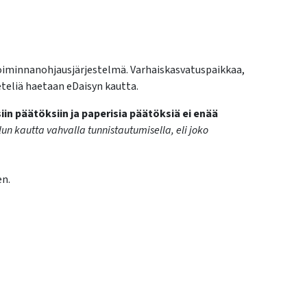
oiminnanohjausjärjestelmä. Varhaiskasvatuspaikkaa,
eteliä haetaan eDaisyn kautta.
n päätöksiin ja paperisia päätöksiä ei enää
un kautta vahvalla tunnistautumisella, eli joko
en.