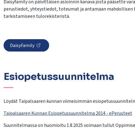
Daisyfamily on päivittäisen asioinnin kanava josta pääsette v
perustiedot, yhteystiedot, toteumat ja antamaan mahdollisen
tarkistamiseen tulorekisteristä.
DaisyFamily
Esiopetussuunnitelma
Löydät Taipalsaaren kunnan viimeisimmän esiopetussuunnitelm
Taipalsaaren Kunnan Esiopetussuunnitelma 2014 - ePerusteet
Suunnitelmassa on huomioitu 1.8.2025 voimaan tullut Oppimise