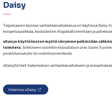
Daisy
Taipalsaaren kunnan varhaiskasvatuksessa on käytössä Daisy-t
esiopetuspaikkaa, koululaisten iltapäivätoimintaan ja palvelus
eDaisyn käyttöönoton myötä siirrymme pelkästään sähköisii
toimiteta
.
Sähköiseen asiointiin kirjaudutaan aina Suomi.fi palvel
pankkitunnuksilla tai mobiilivarmenteella
.
eDaisyllä teet hakemuksen varhaiskasvatukseen ja esiopetukse
Hakemus eDaisy