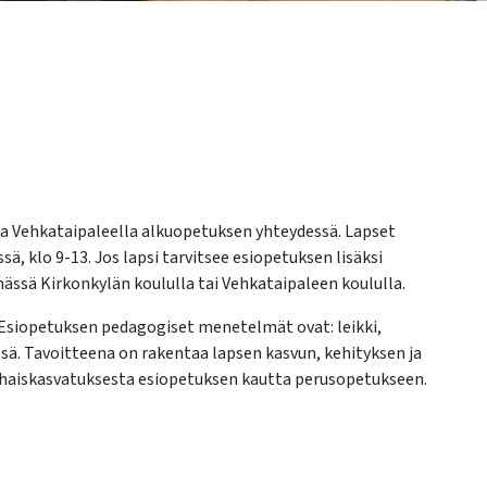
ja Vehkataipaleella alkuopetuksen yhteydessä. Lapset
, klo 9-13. Jos lapsi tarvitsee esiopetuksen lisäksi
ssä Kirkonkylän koululla tai Vehkataipaleen koululla.
 Esiopetuksen pedagogiset menetelmät ovat: leikki,
ssä. Tavoitteena on rakentaa lapsen kasvun, kehityksen ja
haiskasvatuksesta esiopetuksen kautta perusopetukseen.