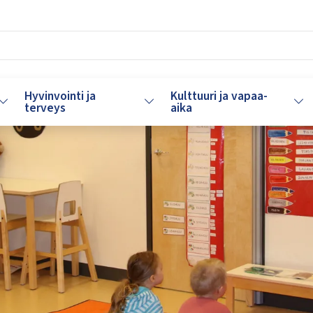
Hyvinvointi ja
Kulttuuri ja vapaa-
Vaihda alasvetovalikkoa
Vaihda alasvetovalikkoa
Vaih
terveys
aika