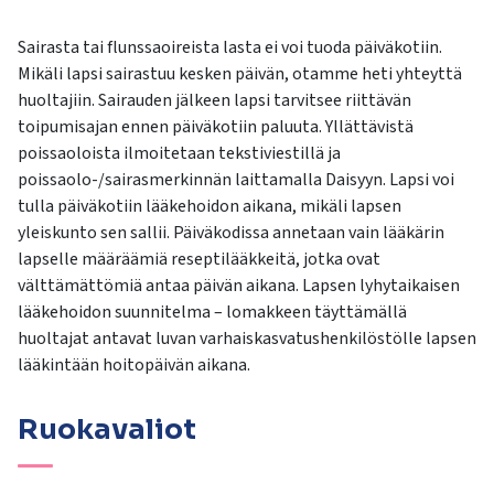
Sairasta tai flunssaoireista lasta ei voi tuoda päiväkotiin.
Mikäli lapsi sairastuu kesken päivän, otamme heti yhteyttä
huoltajiin. Sairauden jälkeen lapsi tarvitsee riittävän
toipumisajan ennen päiväkotiin paluuta. Yllättävistä
poissaoloista ilmoitetaan tekstiviestillä ja
poissaolo-/sairasmerkinnän laittamalla Daisyyn. Lapsi voi
tulla päiväkotiin lääkehoidon aikana, mikäli lapsen
yleiskunto sen sallii. Päiväkodissa annetaan vain lääkärin
lapselle määräämiä reseptilääkkeitä, jotka ovat
välttämättömiä antaa päivän aikana. Lapsen lyhytaikaisen
lääkehoidon suunnitelma – lomakkeen täyttämällä
huoltajat antavat luvan varhaiskasvatushenkilöstölle lapsen
lääkintään hoitopäivän aikana.
Ruokavaliot