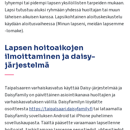
lyhyempi tai pidempi lapsen yksilöllisten tarpeiden mukaan.
Lapsi tutustuu aluksi ryhmään yhdessä huoltajan tai muun
läheisen aikuisen kanssa. Lapsikohtainen aloituskeskustelu
käydään aloitusvaiheessa (Minun lapseni, meidän lapsemme
-lomake).
Lapsen hoitoaikojen
ilmoittaminen ja daisy-
järjestelmä
Taipalsaaren varhaiskasvatus käyttää Daisy-järjestelmää ja
DaisyFamily on päivittäinen asiointikanava huoltajien ja
varhaiskasvatuksen välillä. DaisyFamilyn löydätte
osoitteesta
https://taipalsaari.daisyfamily.fi
tai lataamalla
DaisyFamily sovelluksen Android tai iPhone puhelimen
sovelluskaupasta. Täältä pääsette varaamaan lapsellenne
hoitoajat, tarkistamaan lapsenne perustiedot, yhteystiedot,