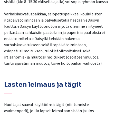
sisällä (klo 8–15.30 välisellä ajalla) voi sopia ryhmän kanssa.
Varhaiskasvatuspaikkaa, esiopetuspaikkaa, koululaisten
iltapäivätoimintaan ja palveluseteliä haetaan eDaisyn
kautta. eDaisyn käyttöönoton myötä olemme siirtyneet
pelkästään sähköisiin päätöksiin ja paperisia päätöksiä ei
enää toimiteta. eDaisyllä tehdään hakemus
varhaiskasvatukseen sekä iltapäivätoimintaan,
esiopetusilmoituksen, tulotietoilmoitukset sekä
irtisanomis- ja muutosilmoitukset (osoitteenmuutos,
tuntirajavalinnan muutos, toive hoitopaikan vaihdosta).
Lasten leimaus ja tägit
Huoltajat saavat käyttöönsä tägit (nfc-tunniste
avaimenperä), joilla lapset leimataan sisään ja ulos