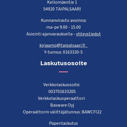
Kellomäentie 1
54920 TAIPALSAARI
Kunnanvirasto avoinna:
ma-pe 9.00 - 15.00
Asiointi ajanvarauksella -
yhteystiedot
kirjaamo@taipalsaari.fi
Y-tunnus: 0163320-5
Laskutusosoite
Verkkolaskuosoite:
003701633205
Verkkolaskuoperaattori:
Basware Oyj
Operaattorin välittäjätunnus: BAWCFI22
Paperilaskutus