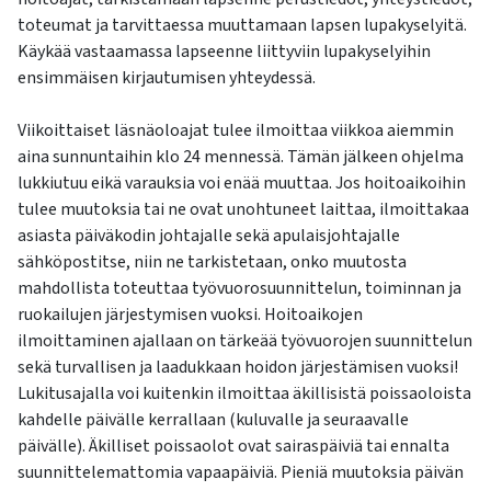
toteumat ja tarvittaessa muuttamaan lapsen lupakyselyitä.
Käykää vastaamassa lapseenne liittyviin lupakyselyihin
ensimmäisen kirjautumisen yhteydessä.
Viikoittaiset läsnäoloajat tulee ilmoittaa viikkoa aiemmin
aina sunnuntaihin klo 24 mennessä. Tämän jälkeen ohjelma
lukkiutuu eikä varauksia voi enää muuttaa. Jos hoitoaikoihin
tulee muutoksia tai ne ovat unohtuneet laittaa, ilmoittakaa
asiasta päiväkodin johtajalle sekä apulaisjohtajalle
sähköpostitse, niin ne tarkistetaan, onko muutosta
mahdollista toteuttaa työvuorosuunnittelun, toiminnan ja
ruokailujen järjestymisen vuoksi. Hoitoaikojen
ilmoittaminen ajallaan on tärkeää työvuorojen suunnittelun
sekä turvallisen ja laadukkaan hoidon järjestämisen vuoksi!
Lukitusajalla voi kuitenkin ilmoittaa äkillisistä poissaoloista
kahdelle päivälle kerrallaan (kuluvalle ja seuraavalle
päivälle). Äkilliset poissaolot ovat sairaspäiviä tai ennalta
suunnittelemattomia vapaapäiviä. Pieniä muutoksia päivän