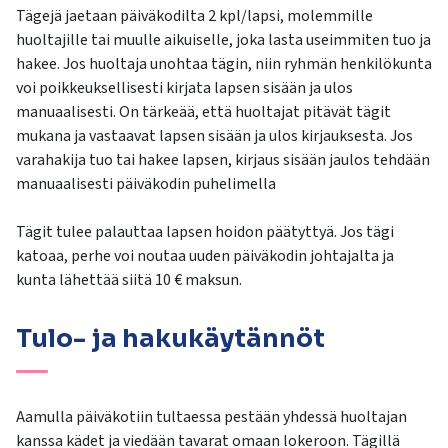
Tägejä jaetaan päiväkodilta 2 kpl/lapsi, molemmille
huoltajille tai muulle aikuiselle, joka lasta useimmiten tuo ja
hakee. Jos huoltaja unohtaa tägin, niin ryhmän henkilökunta
voi poikkeuksellisesti kirjata lapsen sisään ja ulos
manuaalisesti. On tärkeää, että huoltajat pitävät tägit
mukana ja vastaavat lapsen sisään ja ulos kirjauksesta. Jos
varahakija tuo tai hakee lapsen, kirjaus sisään jaulos tehdään
manuaalisesti päiväkodin puhelimella
Tägit tulee palauttaa lapsen hoidon päätyttyä. Jos tägi
katoaa, perhe voi noutaa uuden päiväkodin johtajalta ja
kunta lähettää siitä 10 € maksun.
Tulo- ja hakukäytännöt
Aamulla päiväkotiin tultaessa pestään yhdessä huoltajan
kanssa kädet ja viedään tavarat omaan lokeroon. Tägillä