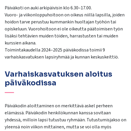
kosketus-
Päiväkoti on auki arkipäivisin klo 6.30–17.00.
ja
Vuoro- ja viikonloppuhoitoon on oikeus niillä lapsilla, joiden
pyyhkäisyliikkeitä.
hoidon tarve perustuu kummankin huoltajan työhön tai
opiskeluun. Vuorohoitoon ei ole oikeutta päätoimisen työn
lisäksi tehtävien muiden töiden, harrastusten tai muiden
kurssien aikana.
Toimintakaudella 2024–2025 päiväkodissa toimii 9
varhaiskasvatuksen lapsiryhmää ja kunnan keskuskeittiö.
Varhaiskasvatuksen aloitus
päiväkodissa
Päiväkodin aloittaminen on merkittävä askel perheen
elämässä. Päiväkodin henkilökunnan kanssa sovitaan
yhdessä, milloin lapsi tutustuu ryhmään. Tutustumisjakso on
yleensä noin viikon mittainen, mutta se voi olla myös