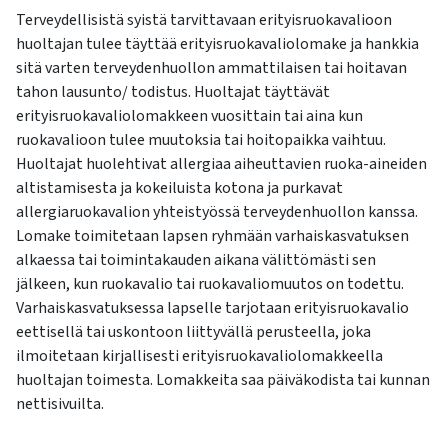
Terveydellisistä syistä tarvittavaan erityisruokavalioon
huoltajan tulee täyttää erityisruokavaliolomake ja hankkia
sitä varten terveydenhuollon ammattilaisen tai hoitavan
tahon lausunto/ todistus. Huoltajat täyttävät
erityisruokavaliolomakkeen vuosittain tai aina kun
ruokavalioon tulee muutoksia tai hoitopaikka vaihtuu.
Huoltajat huolehtivat allergiaa aiheuttavien ruoka-aineiden
altistamisesta ja kokeiluista kotona ja purkavat
allergiaruokavalion yhteistyössä terveydenhuollon kanssa.
Lomake toimitetaan lapsen ryhmään varhaiskasvatuksen
alkaessa tai toimintakauden aikana välittömästi sen
jälkeen, kun ruokavalio tai ruokavaliomuutos on todettu.
Varhaiskasvatuksessa lapselle tarjotaan erityisruokavalio
eettisellä tai uskontoon liittyvällä perusteella, joka
ilmoitetaan kirjallisesti erityisruokavaliolomakkeella
huoltajan toimesta. Lomakkeita saa päiväkodista tai kunnan
nettisivuilta.