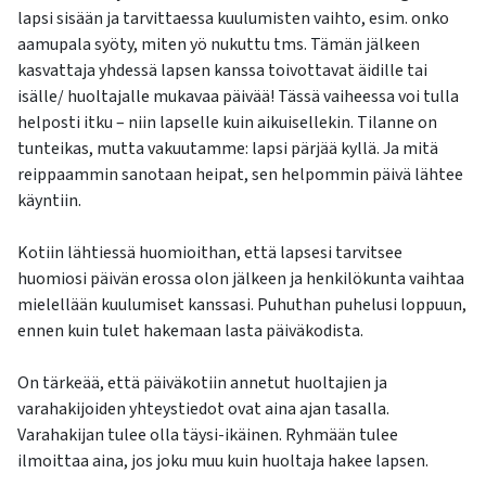
lapsi sisään ja tarvittaessa kuulumisten vaihto, esim. onko
aamupala syöty, miten yö nukuttu tms. Tämän jälkeen
kasvattaja yhdessä lapsen kanssa toivottavat äidille tai
isälle/ huoltajalle mukavaa päivää! Tässä vaiheessa voi tulla
helposti itku – niin lapselle kuin aikuisellekin. Tilanne on
tunteikas, mutta vakuutamme: lapsi pärjää kyllä. Ja mitä
reippaammin sanotaan heipat, sen helpommin päivä lähtee
käyntiin.
Kotiin lähtiessä huomioithan, että lapsesi tarvitsee
huomiosi päivän erossa olon jälkeen ja henkilökunta vaihtaa
mielellään kuulumiset kanssasi. Puhuthan puhelusi loppuun,
ennen kuin tulet hakemaan lasta päiväkodista.
On tärkeää, että päiväkotiin annetut huoltajien ja
varahakijoiden yhteystiedot ovat aina ajan tasalla.
Varahakijan tulee olla täysi-ikäinen. Ryhmään tulee
ilmoittaa aina, jos joku muu kuin huoltaja hakee lapsen.