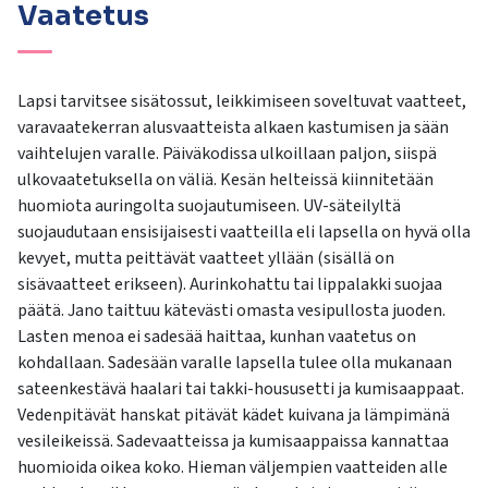
Vaatetus
Lapsi tarvitsee sisätossut, leikkimiseen soveltuvat vaatteet,
varavaatekerran alusvaatteista alkaen kastumisen ja sään
vaihtelujen varalle. Päiväkodissa ulkoillaan paljon, siispä
ulkovaatetuksella on väliä. Kesän helteissä kiinnitetään
huomiota auringolta suojautumiseen. UV-säteilyltä
suojaudutaan ensisijaisesti vaatteilla eli lapsella on hyvä olla
kevyet, mutta peittävät vaatteet yllään (sisällä on
sisävaatteet erikseen). Aurinkohattu tai lippalakki suojaa
päätä. Jano taittuu kätevästi omasta vesipullosta juoden.
Lasten menoa ei sadesää haittaa, kunhan vaatetus on
kohdallaan. Sadesään varalle lapsella tulee olla mukanaan
sateenkestävä haalari tai takki-housusetti ja kumisaappaat.
Vedenpitävät hanskat pitävät kädet kuivana ja lämpimänä
vesileikeissä. Sadevaatteissa ja kumisaappaissa kannattaa
huomioida oikea koko. Hieman väljempien vaatteiden alle