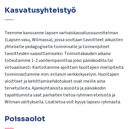
Kasvatusyhteistyö
Teemme kanssanne lapsen varhaiskasvatussuunnitelman
(Lapsen vasu, Wilmassa), jossa sovitaan tavoitteet aikuisten
yhteiselle pedagogiselle toiminnalle ja toimenpiteet
tavoitteiden saavuttamiseksi. Toimintakauden aikana
toteutamme 1-2 vanhempainiltaa joko päiväkodilla tai
virtuaalisesti. Kartoitamme ajoittain huoltajien mielipiteitä
toiminnastamme mm. erilaisin verkkokyselyin. Huoltajien
aloitteet ja kehittämisehdotukset ovat meille aina
tervetulleita. Ajankohtaisista asioista ja päiväkodin
tapahtumista saat parhaiten tietoa ryhmien eteisistä ja
Wilman välityksellä. Lisätietoa voit kysyä lapsesi ryhmästä.
Poissaolot