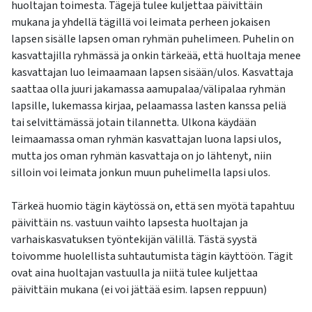
huoltajan toimesta. Tägejä tulee kuljettaa päivittäin
mukana ja yhdellä tägillä voi leimata perheen jokaisen
lapsen sisälle lapsen oman ryhmän puhelimeen. Puhelin on
kasvattajilla ryhmässä ja onkin tärkeää, että huoltaja menee
kasvattajan luo leimaamaan lapsen sisään/ulos. Kasvattaja
saattaa olla juuri jakamassa aamupalaa/välipalaa ryhmän
lapsille, lukemassa kirjaa, pelaamassa lasten kanssa peliä
tai selvittämässä jotain tilannetta. Ulkona käydään
leimaamassa oman ryhmän kasvattajan luona lapsi ulos,
mutta jos oman ryhmän kasvattaja on jo lähtenyt, niin
silloin voi leimata jonkun muun puhelimella lapsi ulos.
Tärkeä huomio tägin käytössä on, että sen myötä tapahtuu
päivittäin ns. vastuun vaihto lapsesta huoltajan ja
varhaiskasvatuksen työntekijän välillä. Tästä syystä
toivomme huolellista suhtautumista tägin käyttöön. Tägit
ovat aina huoltajan vastuulla ja niitä tulee kuljettaa
päivittäin mukana (ei voi jättää esim. lapsen reppuun)