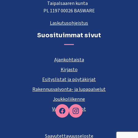
Taipalsaaren kunta
PL 1197 00026 BASWARE
Laskutusohjeistus
Suosituimmat sivut
Ajankohtaista
Kirjasto
Esityslistat ja pöytäkirjat
Rakennusvalvonta- ja lupapalvelut
Joukkoliikenne
Vuokra-asunnot
Facebook
Saavutettavuusseloste