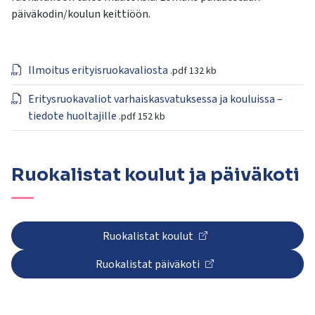
päiväkodin/koulun keittiöön.
Ilmoitus erityisruokavaliosta
.pdf
132 kb
Eritysruokavaliot varhaiskasvatuksessa ja kouluissa –
tiedote huoltajille
.pdf
152 kb
Ruokalistat koulut ja päiväkoti
Ruokalistat koulut
Ruokalistat päiväkoti