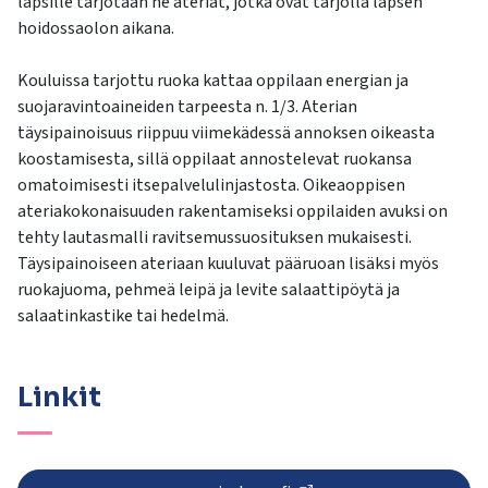
lapsille tarjotaan ne ateriat, jotka ovat tarjolla lapsen
hoidossaolon aikana.
Kouluissa tarjottu ruoka kattaa oppilaan energian ja
suojaravintoaineiden tarpeesta n. 1/3. Aterian
täysipainoisuus riippuu viimekädessä annoksen oikeasta
koostamisesta, sillä oppilaat annostelevat ruokansa
omatoimisesti itsepalvelulinjastosta. Oikeaoppisen
ateriakokonaisuuden rakentamiseksi oppilaiden avuksi on
tehty lautasmalli ravitsemussuosituksen mukaisesti.
Täysipainoiseen ateriaan kuuluvat pääruoan lisäksi myös
ruokajuoma, pehmeä leipä ja levite salaattipöytä ja
salaatinkastike tai hedelmä.
Linkit