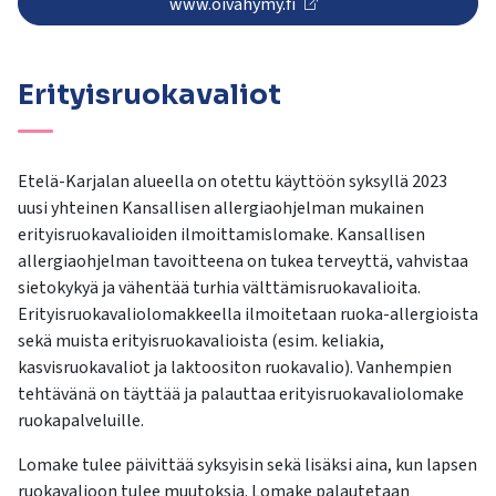
www.oivahymy.fi
Erityisruokavaliot
Etelä-Karjalan alueella on otettu käyttöön syksyllä 2023
uusi yhteinen Kansallisen allergiaohjelman mukainen
erityisruokavalioiden ilmoittamislomake. Kansallisen
allergiaohjelman tavoitteena on tukea terveyttä, vahvistaa
sietokykyä ja vähentää turhia välttämisruokavalioita.
Erityisruokavaliolomakkeella ilmoitetaan ruoka-allergioista
sekä muista erityisruokavalioista (esim. keliakia,
kasvisruokavaliot ja laktoositon ruokavalio). Vanhempien
tehtävänä on täyttää ja palauttaa erityisruokavaliolomake
ruokapalveluille.
Lomake tulee päivittää syksyisin sekä lisäksi aina, kun lapsen
ruokavalioon tulee muutoksia. Lomake palautetaan