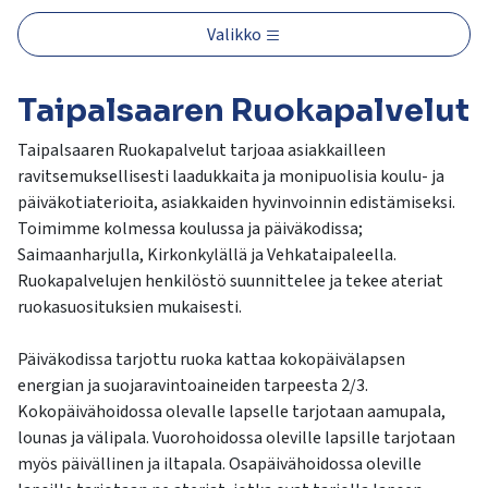
kosketus-
ja
Valikko
pyyhkäisyliikkeitä.
Taipalsaaren Ruokapalvelut
Taipalsaaren Ruokapalvelut tarjoaa asiakkailleen
ravitsemuksellisesti laadukkaita ja monipuolisia koulu- ja
päiväkotiaterioita, asiakkaiden hyvinvoinnin edistämiseksi.
Toimimme kolmessa koulussa ja päiväkodissa;
Saimaanharjulla, Kirkonkylällä ja Vehkataipaleella.
Ruokapalvelujen henkilöstö suunnittelee ja tekee ateriat
ruokasuosituksien mukaisesti.
Päiväkodissa tarjottu ruoka kattaa kokopäivälapsen
energian ja suojaravintoaineiden tarpeesta 2/3.
Kokopäivähoidossa olevalle lapselle tarjotaan aamupala,
lounas ja välipala. Vuorohoidossa oleville lapsille tarjotaan
myös päivällinen ja iltapala. Osapäivähoidossa oleville