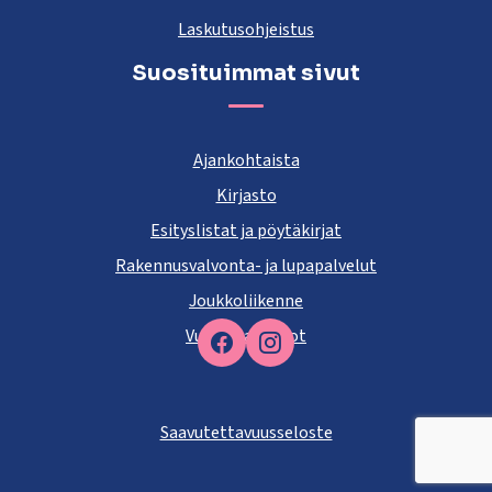
Laskutusohjeistus
Suosituimmat sivut
Ajankohtaista
Kirjasto
Esityslistat ja pöytäkirjat
Rakennusvalvonta- ja lupapalvelut
Joukkoliikenne
Vuokra-asunnot
Facebook
Saavutettavuusseloste