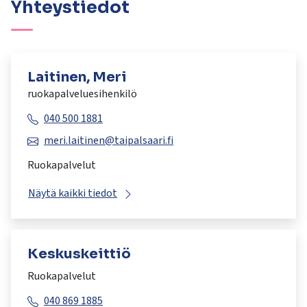
Yhteystiedot
Laitinen, Meri
ruokapalveluesihenkilö
040 500 1881
meri.laitinen@taipalsaari.fi
Ruokapalvelut
Näytä kaikki tiedot
Keskuskeittiö
Ruokapalvelut
040 869 1885