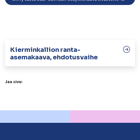
kosketus-
ja
pyyhkäisyliikkeitä.
Kierminkallion ranta-
asemakaava, ehdotusvaihe
Jaa sivu: