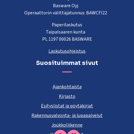
Basware Oyj
Operaattorin välittäjätunnus: BAWCFI22
Paperilaskutus
Taipalsaaren kunta
PL 1197 00026 BASWARE
Laskutusohjeistus
Suosituimmat sivut
Ajankohtaista
Kirjasto
Esityslistat ja pöytäkirjat
Rakennusvalvonta- ja lupapalvelut
Joukkoliikenne