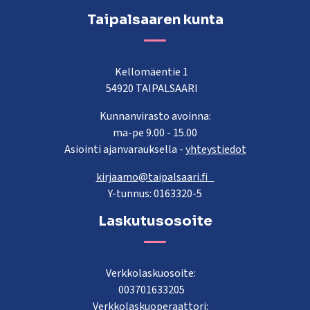
Taipalsaaren kunta
Kellomäentie 1
54920 TAIPALSAARI
Kunnanvirasto avoinna:
ma-pe 9.00 - 15.00
Asiointi ajanvarauksella -
yhteystiedot
kirjaamo@taipalsaari.fi
Y-tunnus: 0163320-5
Laskutusosoite
Verkkolaskuosoite:
003701633205
Verkkolaskuoperaattori: