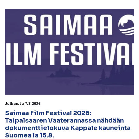
kosketus-
ja
pyyhkäisyliikkeitä.
Julkaistu 7.8.2026
Saimaa Film Festival 2026:
Taipalsaaren Vaaterannassa nähdään
dokumenttielokuva Kappale kauneinta
Suomea la 15.8.