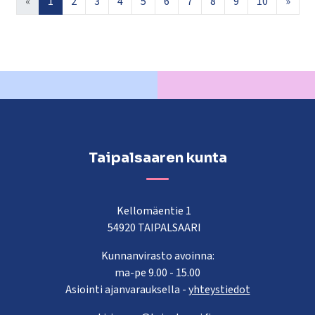
«
1
2
3
4
5
6
7
8
9
10
»
Taipalsaaren kunta
Kellomäentie 1
54920 TAIPALSAARI
Kunnanvirasto avoinna:
ma-pe 9.00 - 15.00
Asiointi ajanvarauksella -
yhteystiedot