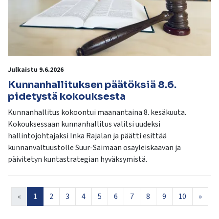
Julkaistu 9.6.2026
Kunnanhallituksen päätöksiä 8.6.
pidetystä kokouksesta
Kunnanhallitus kokoontui maanantaina 8. kesäkuuta.
Kokouksessaan kunnanhallitus valitsi uudeksi
hallintojohtajaksi Inka Rajalan ja päätti esittää
kunnanvaltuustolle Suur-Saimaan osayleiskaavan ja
päivitetyn kuntastrategian hyväksymistä.
«
1
2
3
4
5
6
7
8
9
10
»