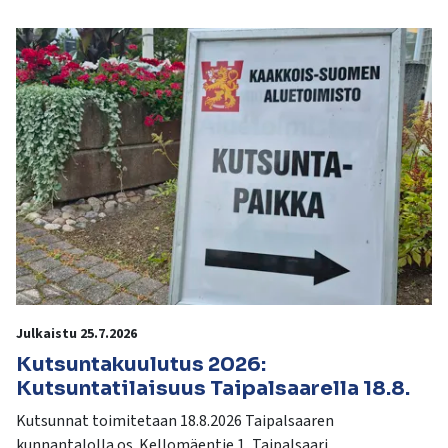
kosketus-
ja
pyyhkäisyliikkeitä.
Julkaistu 25.7.2026
Kutsuntakuulutus 2026:
Kutsuntatilaisuus Taipalsaarella 18.8.
Kutsunnat toimitetaan 18.8.2026 Taipalsaaren
kunnantalolla os. Kellomäentie 1, Taipalsaari.