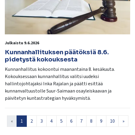
Julkaistu 9.6.2026
Kunnanhallituksen päätöksiä 8.6.
pidetystä kokouksesta
Kunnanhallitus kokoontui maanantaina 8. kesäkuuta.
Kokouksessaan kunnanhallitus valitsi uudeksi
hallintojohtajaksi Inka Rajalan ja päätti esittää
kunnanvaltuustolle Suur-Saimaan osayleiskaavan ja
päivitetyn kuntastrategian hyväksymistä.
«
1
2
3
4
5
6
7
8
9
10
»