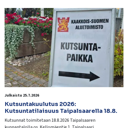
kosketus-
ja
pyyhkäisyliikkeitä.
Julkaistu 25.7.2026
Kutsuntakuulutus 2026:
Kutsuntatilaisuus Taipalsaarella 18.8.
Kutsunnat toimitetaan 18.8.2026 Taipalsaaren
kunnantalolla os. Kellomäentie 1, Taipalsaari.