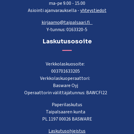
ma-pe 9.00 - 15.00
Asiointi ajanvarauksella -
yhteystiedot
kirjaamo@taipalsaari.fi
Y-tunnus: 0163320-5
Laskutusosoite
Verkkolaskuosoite:
003701633205
Verkkolaskuoperaattori:
Basware Oyj
Operaattorin välittäjätunnus: BAWCFI22
Paperilaskutus
Taipalsaaren kunta
PL 1197 00026 BASWARE
Laskutusohjeistus