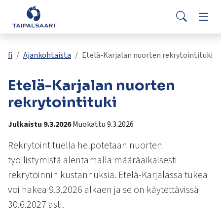
Palaute
Siirry pääsisältöön
Siirry päävalikkoon
Searc
Asuminen ja rakentaminen
Vaih
Yhteystiedot
Valitse
VisitTaipalsaari.fi
käytettävissä
Opetus ja kasvatus
Vaih
fi
Ajankohtaista
Etelä-Karjalan nuorten rekrytointituki
oleva
tulos
Etelä-Karjalan nuorten
ylös-
Hyvinvointi ja terveys
Vaih
ja
rekrytointituki
alasnuolilla.
Kulttuuri ja vapaa-aika
Vaih
Siirry
Julkaistu 9.3.2026
Muokattu 9.3.2026
valittuun
hakutulokseen
Rekrytointituella helpotetaan nuorten
Kunta ja päätöksenteko
Vaih
painamalla
työllistymistä alentamalla määräaikaisesti
enteriä.
rekrytoinnin kustannuksia. Etelä-Karjalassa tukea
Työ ja yrittäminen
Vaih
Kosketuslaitteiden
voi hakea 9.3.2026 alkaen ja se on käytettävissä
käyttäjät
voivat
30.6.2027 asti.
käyttää