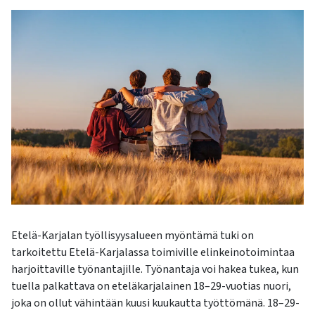
kosketus-
ja
pyyhkäisyliikkeitä.
Etelä-Karjalan työllisyysalueen myöntämä tuki on
tarkoitettu Etelä-Karjalassa toimiville elinkeinotoimintaa
harjoittaville työnantajille. Työnantaja voi hakea tukea, kun
tuella palkattava on eteläkarjalainen 18–29-vuotias nuori,
joka on ollut vähintään kuusi kuukautta työttömänä. 18–29-