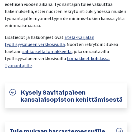
edellisen vuoden aikana. Työnantajan tulee vakuuttaa
hakemuksella, ettei nuorten rekrytointituki yhdessä muiden
työnantajalle myönnettyjen de minimis-tukien kanssa ylitä
enimmäismäärää.
Lisätiedot ja hakuohjeet ovat
Etelä-Karjalan
työllisyysalueen verkkosivulla
. Nuorten rekrytointitukea
haetaan
sähköisellä lomakkeella
, joka on saatavilla
työllisyysalueen verkkosivuilla
Lomakkeet kohdassa
Työnantajille
.
Kysely Savitaipaleen
kansalaisopiston kehittämisestä
Tule mukaan harrastemessuille