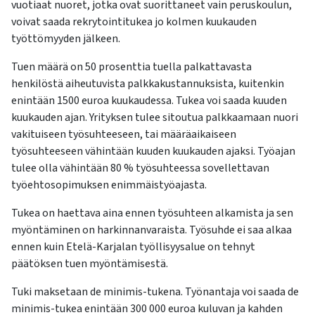
vuotiaat nuoret, jotka ovat suorittaneet vain peruskoulun,
voivat saada rekrytointitukea jo kolmen kuukauden
työttömyyden jälkeen.
Tuen määrä on 50 prosenttia tuella palkattavasta
henkilöstä aiheutuvista palkkakustannuksista, kuitenkin
enintään 1500 euroa kuukaudessa. Tukea voi saada kuuden
kuukauden ajan. Yrityksen tulee sitoutua palkkaamaan nuori
vakituiseen työsuhteeseen, tai määräaikaiseen
työsuhteeseen vähintään kuuden kuukauden ajaksi. Työajan
tulee olla vähintään 80 % työsuhteessa sovellettavan
työehtosopimuksen enimmäistyöajasta.
Tukea on haettava aina ennen työsuhteen alkamista ja sen
myöntäminen on harkinnanvaraista. Työsuhde ei saa alkaa
ennen kuin Etelä-Karjalan työllisyysalue on tehnyt
päätöksen tuen myöntämisestä.
Tuki maksetaan de minimis-tukena. Työnantaja voi saada de
minimis-tukea enintään 300 000 euroa kuluvan ja kahden