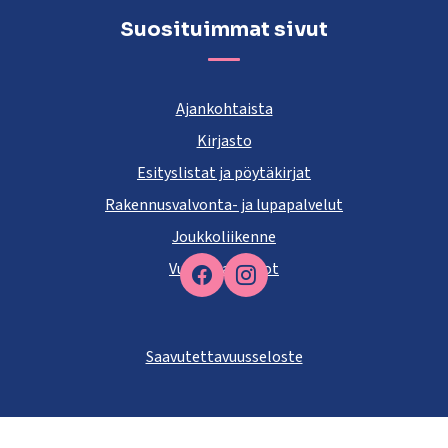
Suosituimmat sivut
Ajankohtaista
Kirjasto
Esityslistat ja pöytäkirjat
Rakennusvalvonta- ja lupapalvelut
Joukkoliikenne
Vuokra-asunnot
Facebook
Saavutettavuusseloste