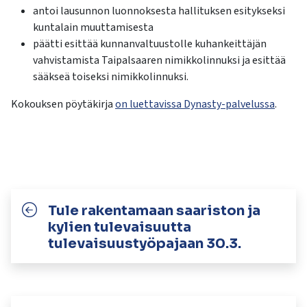
antoi lausunnon luonnoksesta hallituksen esitykseksi
kuntalain muuttamisesta
päätti esittää kunnanvaltuustolle kuhankeittäjän
vahvistamista Taipalsaaren nimikkolinnuksi ja esittää
sääkseä toiseksi nimikkolinnuksi.
Kokouksen pöytäkirja
on luettavissa Dynasty-palvelussa
.
Tule rakentamaan saariston ja
kylien tulevaisuutta
tulevaisuustyöpajaan 30.3.