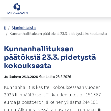
Palaute
Siirry pääsisältöön
Siirry päävalikkoon
Asuminen ja rakentaminen
Yhteystiedot
Valitse
VisitTaipalsaari.fi
käytettävissä
Opetus ja kasvatus
fi
Ajankohtaista
oleva
Kunnanhallituksen päätöksiä 23.3. pidetystä kokouksesta
tulos
ylös-
Hyvinvointi ja terveys
Kunnanhallituksen
ja
alasnuolilla.
päätöksiä 23.3. pidetystä
Kulttuuri ja vapaa-aika
Siirry
kokouksesta
valittuun
hakutulokseen
Kunta ja päätöksenteko
Julkaistu 25.3.2026
Muokattu 25.3.2026
painamalla
enteriä.
Kunnanhallitus käsitteli kokouksessaan vuoden
Työ ja yrittäminen
Kosketuslaitteiden
2025 tilinpäätöksen. Tilikauden tulos oli 151 367
käyttäjät
voivat
euroa ja poistoeron jälkeinen ylijäämä 244 101
käyttää
euroa. Alkuperäisessä talousarviossa ennakoitiin