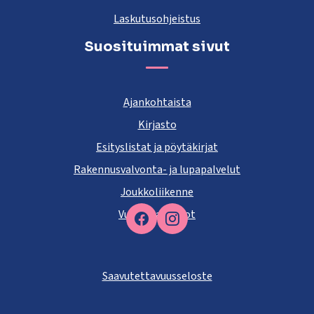
Laskutusohjeistus
Suosituimmat sivut
Ajankohtaista
Kirjasto
Esityslistat ja pöytäkirjat
Rakennusvalvonta- ja lupapalvelut
Joukkoliikenne
Vuokra-asunnot
Facebook
Saavutettavuusseloste