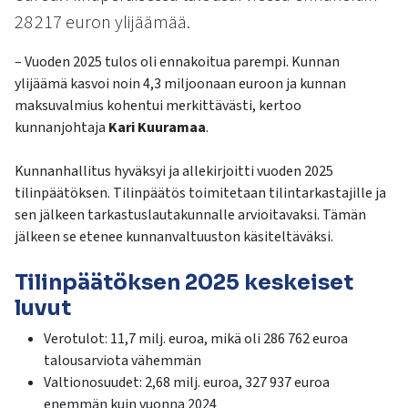
kosketus-
28 217 euron ylijäämää.
ja
pyyhkäisyliikkeitä.
– Vuoden 2025 tulos oli ennakoitua parempi. Kunnan
ylijäämä kasvoi noin 4,3 miljoonaan euroon ja kunnan
maksuvalmius kohentui merkittävästi, kertoo
kunnanjohtaja
Kari Kuuramaa
.
Kunnanhallitus hyväksyi ja allekirjoitti vuoden 2025
tilinpäätöksen. Tilinpäätös toimitetaan tilintarkastajille ja
sen jälkeen tarkastuslautakunnalle arvioitavaksi. Tämän
jälkeen se etenee kunnanvaltuuston käsiteltäväksi.
Tilinpäätöksen 2025 keskeiset
luvut
Verotulot: 11,7 milj. euroa, mikä oli 286 762 euroa
talousarviota vähemmän
Valtionosuudet: 2,68 milj. euroa, 327 937 euroa
enemmän kuin vuonna 2024