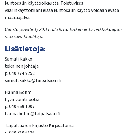
kuntosalin käyttöoikeutta. Toistuvissa
väärinkäyttötilanteissa kuntosalin käyttö voidaan evätä
määräajaksi.
Uutista päivitetty 20.11. klo 9.13: Tarkennettu verkkokaupan
maksuvaihtoehtoja.
Lisätietoja:
Samuli Kakko
tekninen johtaja
p. 040 774 9252
samuli.kakko@taipalsaari.fi
Hanna
Bohm
hyvinvointiluotsi
p. 040 669 1007
hanna.bohm@taipalsaari.fi
Taipalsaaren kirjasto Kirjasatama
p. 040 710 6136