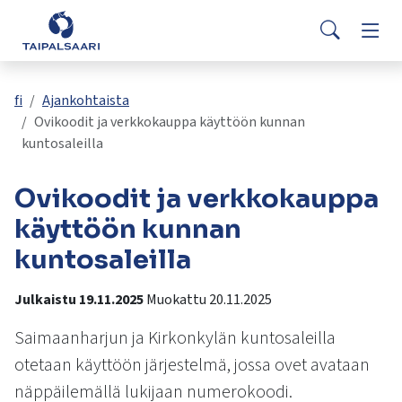
Palaute
Siirry pääsisältöön
Siirry päävalikkoon
Searc
Asuminen ja rakentaminen
Vaih
Yhteystiedot
Valitse
VisitTaipalsaari.fi
käytettävissä
Opetus ja kasvatus
Vaih
fi
Ajankohtaista
oleva
Ovikoodit ja verkkokauppa käyttöön kunnan
tulos
kuntosaleilla
ylös-
Hyvinvointi ja terveys
Vaih
ja
Ovikoodit ja verkkokauppa
alasnuolilla.
Kulttuuri ja vapaa-aika
Vaih
Siirry
käyttöön kunnan
valittuun
kuntosaleilla
hakutulokseen
Kunta ja päätöksenteko
Vaih
painamalla
Julkaistu 19.11.2025
Muokattu 20.11.2025
enteriä.
Työ ja yrittäminen
Vaih
Kosketuslaitteiden
Saimaanharjun ja Kirkonkylän kuntosaleilla
käyttäjät
otetaan käyttöön järjestelmä, jossa ovet avataan
voivat
käyttää
näppäilemällä lukijaan numerokoodi.