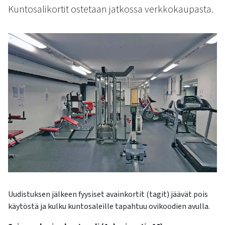
kosketus-
Kuntosalikortit ostetaan jatkossa verkkokaupasta.
ja
pyyhkäisyliikkeitä.
Uudistuksen jälkeen fyysiset avainkortit (tagit) jäävät pois
käytöstä ja kulku kuntosaleille tapahtuu ovikoodien avulla.