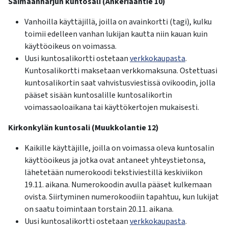
Saimaanharjun kuntosali (Ankeriaantie 10)
Vanhoilla käyttäjillä, joilla on avainkortti (tagi), kulku
toimii edelleen vanhan lukijan kautta niin kauan kuin
käyttöoikeus on voimassa.
Uusi kuntosalikortti ostetaan
verkkokaupasta
.
Kuntosalikortti maksetaan verkkomaksuna. Ostettuasi
kuntosalikortin saat vahvistusviestissä ovikoodin, jolla
pääset sisään kuntosalille kuntosalikortin
voimassaoloaikana tai käyttökertojen mukaisesti.
Kirkonkylän kuntosali (Muukkolantie 12)
Kaikille käyttäjille, joilla on voimassa oleva kuntosalin
käyttöoikeus ja jotka ovat antaneet yhteystietonsa,
lähetetään numerokoodi tekstiviestillä keskiviikon
19.11. aikana. Numerokoodin avulla pääset kulkemaan
ovista. Siirtyminen numerokoodiin tapahtuu, kun lukijat
on saatu toimintaan torstain 20.11. aikana.
Uusi kuntosalikortti ostetaan
verkkokaupasta
.