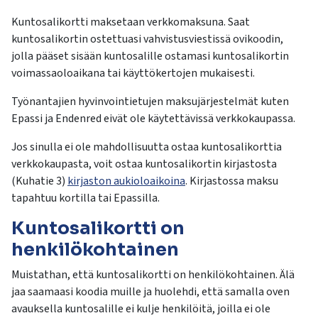
Kuntosalikortti maksetaan verkkomaksuna. Saat
kuntosalikortin ostettuasi vahvistusviestissä ovikoodin,
jolla pääset sisään kuntosalille ostamasi kuntosalikortin
voimassaoloaikana tai käyttökertojen mukaisesti.
Työnantajien hyvinvointietujen maksujärjestelmät kuten
Epassi ja Endenred eivät ole käytettävissä verkkokaupassa.
Jos sinulla ei ole mahdollisuutta ostaa kuntosalikorttia
verkkokaupasta, voit ostaa kuntosalikortin kirjastosta
(Kuhatie 3)
kirjaston aukioloaikoina
. Kirjastossa maksu
tapahtuu kortilla tai Epassilla.
Kuntosalikortti on
henkilökohtainen
Muistathan, että kuntosalikortti on henkilökohtainen. Älä
jaa saamaasi koodia muille ja huolehdi, että samalla oven
avauksella kuntosalille ei kulje henkilöitä, joilla ei ole