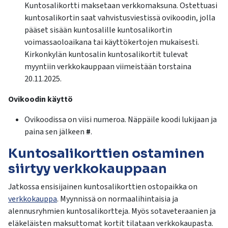
Kuntosalikortti maksetaan verkkomaksuna. Ostettuasi
kuntosalikortin saat vahvistusviestissä ovikoodin, jolla
pääset sisään kuntosalille kuntosalikortin
voimassaoloaikana tai käyttökertojen mukaisesti.
Kirkonkylän kuntosalin kuntosalikortit tulevat
myyntiin verkkokauppaan viimeistään torstaina
20.11.2025.
Ovikoodin käyttö
Ovikoodissa on viisi numeroa. Näppäile koodi lukijaan ja
paina sen jälkeen
#
.
Kuntosalikorttien ostaminen
siirtyy verkkokauppaan
Jatkossa ensisijainen kuntosalikorttien ostopaikka on
verkkokauppa
. Myynnissä on normaalihintaisia ja
alennusryhmien kuntosalikortteja. Myös sotaveteraanien ja
eläkeläisten maksuttomat kortit tilataan verkkokaupasta.