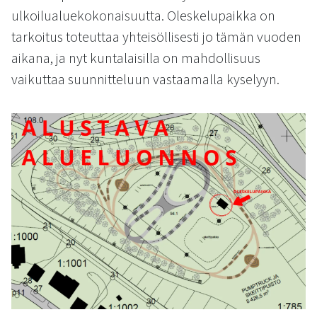
kosketus-
ulkoilualuekokonaisuutta. Oleskelupaikka on
ja
tarkoitus toteuttaa yhteisöllisesti jo tämän vuoden
pyyhkäisyliikkeitä.
aikana, ja nyt kuntalaisilla on mahdollisuus
vaikuttaa suunnitteluun vastaamalla kyselyyn.