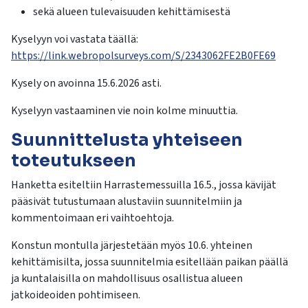
sekä alueen tulevaisuuden kehittämisestä
Kyselyyn voi vastata täällä:
https://link.webropolsurveys.com/S/2343062FE2B0FE69
Kysely on avoinna 15.6.2026 asti.
Kyselyyn vastaaminen vie noin kolme minuuttia.
Suunnittelusta yhteiseen
toteutukseen
Hanketta esiteltiin Harrastemessuilla 16.5., jossa kävijät
pääsivät tutustumaan alustaviin suunnitelmiin ja
kommentoimaan eri vaihtoehtoja.
Konstun montulla järjestetään myös 10.6. yhteinen
kehittämisilta, jossa suunnitelmia esitellään paikan päällä
ja kuntalaisilla on mahdollisuus osallistua alueen
jatkoideoiden pohtimiseen.