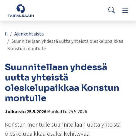
Palaute
Siirry pääsisältöön
Siirry päävalikkoon
Searc
Asuminen ja rakentaminen
Vaih
Yhteystiedot
Valitse
VisitTaipalsaari.fi
käytettävissä
Opetus ja kasvatus
Vaih
fi
Ajankohtaista
oleva
Suunnitellaan yhdessä uutta yhteistä oleskelupaikkaa
tulos
Konstun montulle
ylös-
Hyvinvointi ja terveys
Vaih
ja
Suunnitellaan yhdessä
alasnuolilla.
Kulttuuri ja vapaa-aika
Vaih
Siirry
uutta yhteistä
valittuun
oleskelupaikkaa Konstun
hakutulokseen
Kunta ja päätöksenteko
Vaih
painamalla
montulle
enteriä.
Työ ja yrittäminen
Vaih
Kosketuslaitteiden
Julkaistu 25.5.2026
Muokattu 25.5.2026
käyttäjät
voivat
Konstun montulle suunnitellaan uutta yhteistä
käyttää
oleskelupaikkaa osaksi kehittyvää