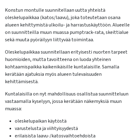
Konstun montulle suunnitellaan uutta yhteistä
oleskelupaikkaa (katos/laavu), joka toteutetaan osana
alueen kehittymistä ulkoilu- ja harrastuskäyttöön. Alueelle
on suunnitteilla muun muassa pumptrack-rata, skeittialue
sekä muuta pyöräilyyn liittyvää toimintaa.
Oleskelupaikkaa suunnitellaan erityisesti nuorten tarpeet
huomioiden, mutta tavoitteena on luoda yhteinen
kohtaamispaikka kaikenikäisille kuntalaisille. Samalla
kerätään ajatuksia myös alueen tulevaisuuden
kehittämisestä.
Kuntalaisilla on nyt mahdollisuus osallistua suunnitteluun
vastaamalla kyselyyn, jossa kerätään näkemyksiä muun
muassa:
oleskelupaikan käytöstä
varustelusta ja viihtyisyydestä
erilaisista laavu-/katosvaihtoehdoista