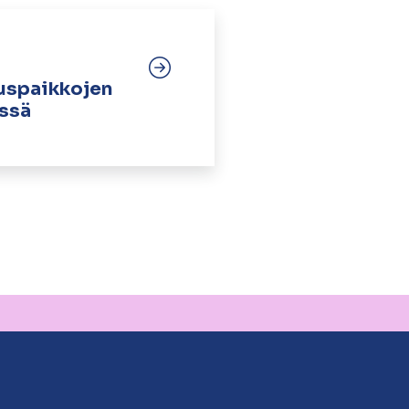
uspaikkojen
issä