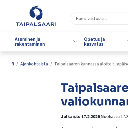
Siirry pääsisältöön
Siirry päävalikkoon
Valitse
käytettävissä
Asuminen ja
Opetus ja
Vaihda alasvetovalikkoa
oleva
rakentaminen
kasvatus
tulos
ylös-
ja
fi
Ajankohtaista
Taipalsaaren kunnassa aloite tilapäi
alasnuolilla.
Siirry
valittuun
Taipalsaare
hakutulokseen
painamalla
valiokunna
enteriä.
Kosketuslaitteiden
Julkaistu 17.2.2026
Muokattu 17.2
käyttäjät
voivat