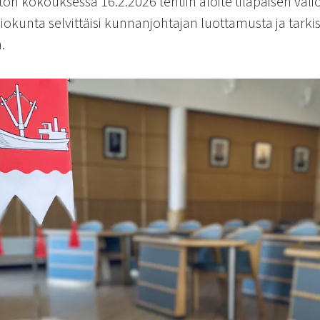
on kokouksessa 16.2.2026 tehtiin aloite tilapäisen val
liokunta selvittäisi kunnanjohtajan luottamusta ja tarkis
.