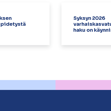
uksen
Syksyn 2026
 pidetystä
varhaiskasvat
haku on käynn