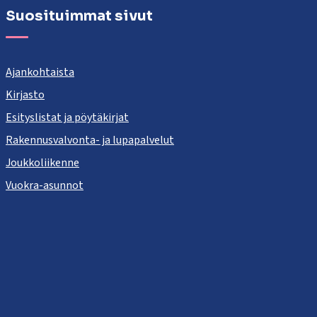
Suosituimmat sivut
Ajankohtaista
Kirjasto
Esityslistat ja pöytäkirjat
Rakennusvalvonta- ja lupapalvelut
Joukkoliikenne
Vuokra-asunnot