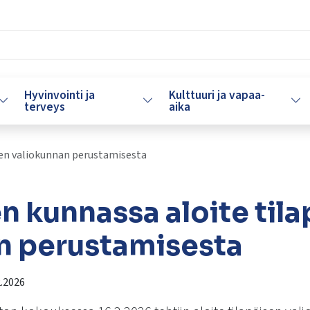
Hyvinvointi ja
Kulttuuri ja vapaa-
Vaihda alasvetovalikkoa
Vaihda alasvetovalikkoa
Vaih
terveys
aika
sen valiokunnan perustamisesta
n kunnassa aloite til
n perustamisesta
.2026