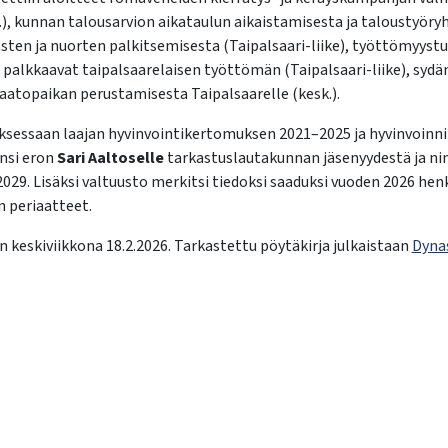
), kunnan talousarvion aikataulun aikaistamisesta ja taloustyör
n lasten ja nuorten palkitsemisesta (Taipalsaari-liike), työttömyy
 palkkaavat taipalsaarelaisen työttömän (Taipalsaari-liike), syd
kaatopaikan perustamisesta Taipalsaarelle (kesk.).
sessaan laajan hyvinvointikertomuksen 2021–2025 ja hyvinvoinni
nsi eron
Sari Aaltoselle
tarkastuslautakunnan jäsenyydestä ja ni
029. Lisäksi valtuusto merkitsi tiedoksi saaduksi vuoden 2026 he
 periaatteet.
 keskiviikkona 18.2.2026. Tarkastettu pöytäkirja julkaistaan
Dyna