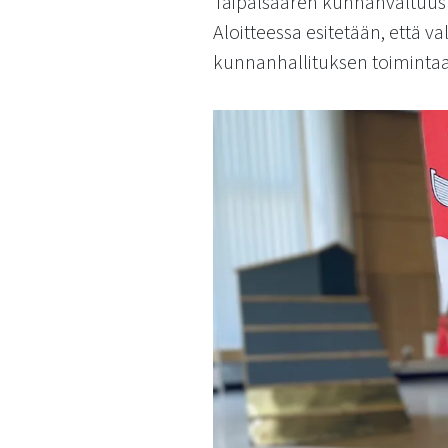
Taipalsaaren kunnanvaltuust
käyttää
Aloitteessa esitetään, että va
kosketus-
ja
kunnanhallituksen toimintaa
pyyhkäisyliikkeitä.