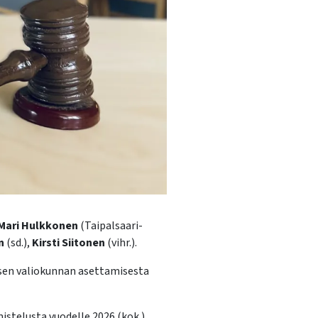
Mari Hulkkonen
(Taipalsaari-
n
(sd.),
Kirsti Siitonen
(vihr.).
isen valiokunnan asettamisesta
istelusta vuodelle 2026 (kok.),