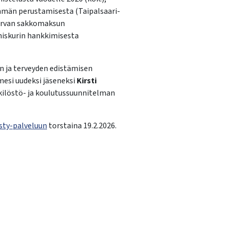
yhmän perustamisesta (Taipalsaari-
sturvan sakkomaksun
äniskurin hankkimisesta
n ja terveyden edistämisen
mesi uudeksi jäseneksi
Kirsti
nkilöstö- ja koulutussuunnitelman
sty-palveluun
torstaina 19.2.2026.