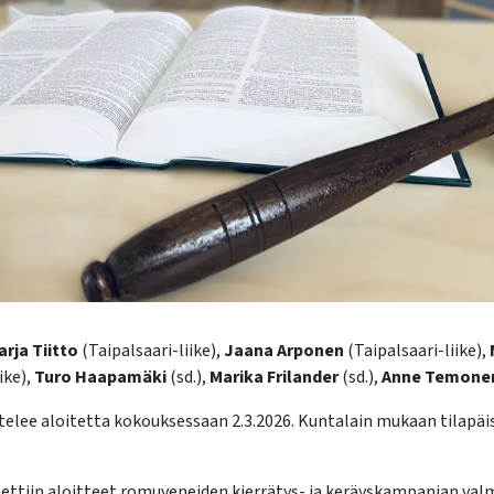
rja Tiitto
(Taipalsaari-liike),
Jaana Arponen
(Taipalsaari-liike),
ike),
Turo Haapamäki
(sd.),
Marika Frilander
(sd.),
Anne Temone
telee aloitetta kokouksessaan 2.3.2026. Kuntalain mukaan tilapä
ettiin aloitteet romuveneiden kierrätys- ja keräyskampanjan valm