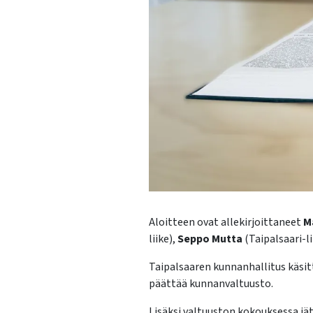
Aloitteen ovat allekirjoittaneet
Ma
liike),
Seppo Mutta
(Taipalsaari-li
Taipalsaaren kunnanhallitus käsit
päättää kunnanvaltuusto.
Lisäksi valtuuston kokouksessa jät