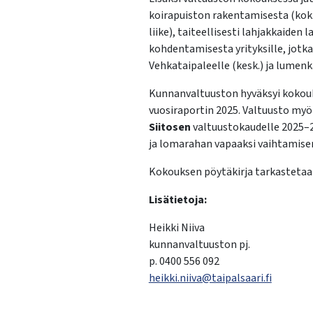
koirapuiston rakentamisesta (kok.
liike), taiteellisesti lahjakkaide
kohdentamisesta yrityksille, jotka
Vehkataipaleelle (kesk.) ja lumen
Kunnanvaltuuston hyväksyi kokouk
vuosiraportin 2025. Valtuusto myö
Siitosen
valtuustokaudelle 2025–2
ja lomarahan vapaaksi vaihtamisen
Kokouksen pöytäkirja tarkastetaan
Lisätietoja:
Heikki Niiva
kunnanvaltuuston pj.
p. 0400 556 092
heikki.niiva@taipalsaari.fi