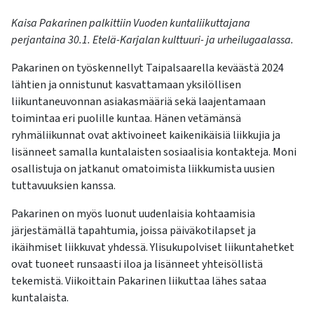
Kaisa Pakarinen palkittiin Vuoden kuntaliikuttajana
perjantaina 30.1. Etelä-Karjalan kulttuuri- ja urheilugaalassa.
Pakarinen on työskennellyt Taipalsaarella keväästä 2024
lähtien ja onnistunut kasvattamaan yksilöllisen
liikuntaneuvonnan asiakasmääriä sekä laajentamaan
toimintaa eri puolille kuntaa. Hänen vetämänsä
ryhmäliikunnat ovat aktivoineet kaikenikäisiä liikkujia ja
lisänneet samalla kuntalaisten sosiaalisia kontakteja. Moni
osallistuja on jatkanut omatoimista liikkumista uusien
tuttavuuksien kanssa.
Pakarinen on myös luonut uudenlaisia kohtaamisia
järjestämällä tapahtumia, joissa päiväkotilapset ja
ikäihmiset liikkuvat yhdessä. Ylisukupolviset liikuntahetket
ovat tuoneet runsaasti iloa ja lisänneet yhteisöllistä
tekemistä. Viikoittain Pakarinen liikuttaa lähes sataa
kuntalaista.