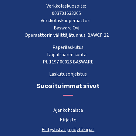
Verkkolaskuosoite:
003701633205
Verkkolaskuoperaattori:
Basware Oyj
Operaattorin välittäjätunnus: BAWCFI22
Paperilaskutus
Taipalsaaren kunta
PL 1197 00026 BASWARE
Laskutusohjeistus
Suosituimmat sivut
Ajankohtaista
Kirjasto
Esityslistat ja pöytäkirjat