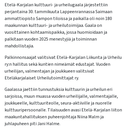
Etelä-Karjalan kulttuuri- ja urheilugaala järjestettiin
perjantaina 30. tammikuuta Lappeenrannassa Saimaan
ammattiopisto Sampon tiloissa ja paikalla oli noin 180
maakunnan kulttuuri- ja urheilutoimijaa. Gaala on
vuosittainen kohtaamispaikka, jossa huomioidaan ja
palkitaan vuoden 2025 menestyjiä ja toiminnan
mahdollistajia.
Palkinnonsaajat valitsivat Etelä-Karjalan Liikunta ja Urheilu
ry:n hallitus sekä kuntien nimeämät edustajat. Vuoden
urheilijan, valmentajan ja joukkueen valitsivat
Eteläkarjalaiset Urheilutoimittajat ry.
Gaalassa jaettiin tunnustuksia kulttuurin ja urheilun eri
sarjoissa, muun muassa vuoden urheilijalle, valmentajalle,
joukkueelle, kulttuuriteolle, seura-aktiiville ja nuorelle
kulttuuripersoonalle. Tilaisuuden avasi Etelä-Karjalan liiton
maakuntahallituksen puheenjohtaja Niina Malm ja
juhlapuheen piti Jani Halme.