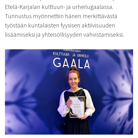
kosketus-
Etelä-Karjalan kulttuuri- ja urheilugaalassa.
ja
Tunnustus myönnettiin hänen merkittävästä
pyyhkäisyliikkeitä.
työstään kuntalaisten fyysisen aktiivisuuden
lisäämiseksi ja yhteisöllisyyden vahvistamiseksi.