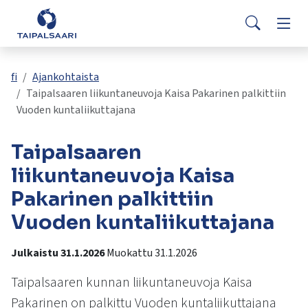
Palaute
Siirry pääsisältöön
Siirry päävalikkoon
Searc
Asuminen ja rakentaminen
Vaih
Yhteystiedot
Valitse
VisitTaipalsaari.fi
käytettävissä
Opetus ja kasvatus
Vaih
fi
Ajankohtaista
oleva
Taipalsaaren liikuntaneuvoja Kaisa Pakarinen palkittiin
tulos
Vuoden kuntaliikuttajana
ylös-
Hyvinvointi ja terveys
Vaih
ja
Taipalsaaren
alasnuolilla.
Kulttuuri ja vapaa-aika
Vaih
Siirry
liikuntaneuvoja Kaisa
valittuun
Pakarinen palkittiin
hakutulokseen
Kunta ja päätöksenteko
Vaih
painamalla
Vuoden kuntaliikuttajana
enteriä.
Työ ja yrittäminen
Vaih
Kosketuslaitteiden
Julkaistu 31.1.2026
Muokattu 31.1.2026
käyttäjät
voivat
Taipalsaaren kunnan liikuntaneuvoja Kaisa
käyttää
Pakarinen on palkittu Vuoden kuntaliikuttajana