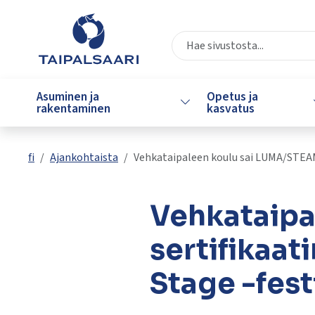
Siirry pääsisältöön
Siirry päävalikkoon
Valitse
käytettävissä
Asuminen ja
Opetus ja
Vaihda alasvetovalikkoa
oleva
rakentaminen
kasvatus
tulos
ylös-
ja
fi
Ajankohtaista
Vehkataipaleen koulu sai LUMA/STEAM-
alasnuolilla.
Siirry
valittuun
Vehkataipa
hakutulokseen
painamalla
sertifikaat
enteriä.
Kosketuslaitteiden
Stage -fest
käyttäjät
voivat