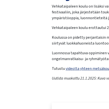
Vehkataipaleen koulu on lisäksi 
festivaaliin, joka järjestetään t
ympäristöoppia, luonnontieteitä j
Vehkataipaleen koulu erottautui 
Koulussa on pidetty perjantaisin 
siirtyvät luokkahuoneista luonto
Luonnossa tapahtuva oppiminen vah
ongelmanratkaisu- ja ryhmätyötai
Tutustu
videolta yhteen metsäko
Uutista muokattu 21.1.2025: Kuva v