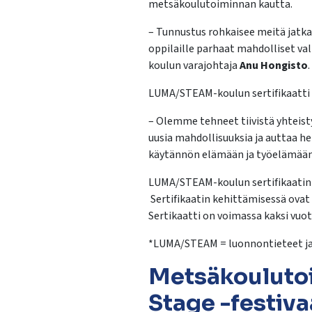
metsäkoulutoiminnan kautta.
– Tunnustus rohkaisee meitä jat
oppilaille parhaat mahdolliset va
koulun varajohtaja
Anu Hongisto
.
LUMA/STEAM-koulun sertifikaatti 
– Olemme tehneet tiivistä yhteisty
uusia mahdollisuuksia ja auttaa 
käytännön elämään ja työelämään,
LUMA/STEAM-koulun sertifikaatin m
Sertifikaatin kehittämisessä ovat
Sertikaatti on voimassa kaksi vuo
*LUMA/STEAM = luonnontieteet ja 
Metsäkoulutoi
Stage -festiva