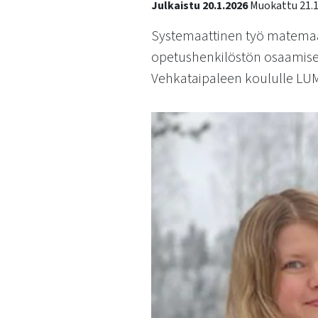
Julkaistu 20.1.2026
Muokattu 21.1
käyttää
kosketus-
Systemaattinen työ matemaat
ja
opetushenkilöstön osaamisen
pyyhkäisyliikkeitä.
Vehkataipaleen koululle LUM