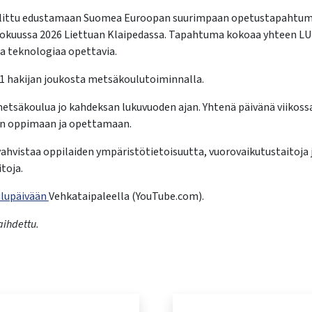
valittu edustamaan Suomea Euroopan suurimpaan opetustapahtuma
oukokuussa 2026 Liettuan Klaipedassa. Tapahtuma kokoaa yhteen L
a teknologiaa opettavia.
21 hakijan joukosta metsäkoulutoiminnalla.
metsäkoulua jo kahdeksan lukuvuoden ajan. Yhtenä päivänä viikossa
on oppimaan ja opettamaan.
vistaa oppilaiden ympäristötietoisuutta, vuorovaikutustaitoja j
toja.
ulupäivään
Vehkataipaleella (YouTube.com).
aihdettu.