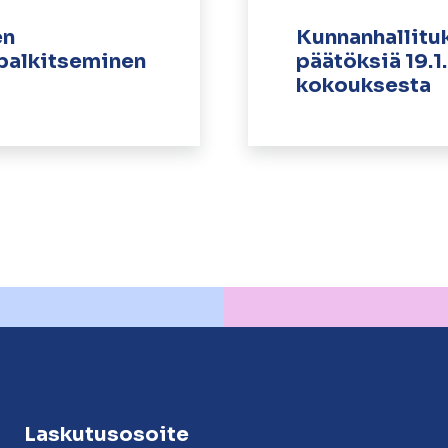
en
Kunnanhallitu
 palkitseminen
päätöksiä 19.1
kokouksesta
Laskutusosoite