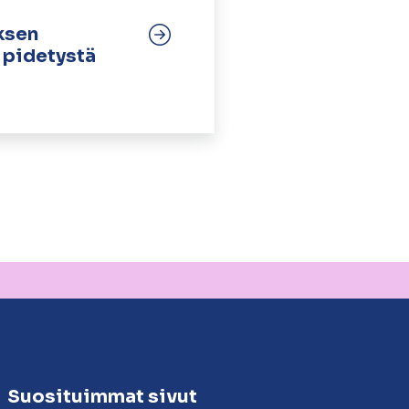
ksen
. pidetystä
Suosituimmat sivut