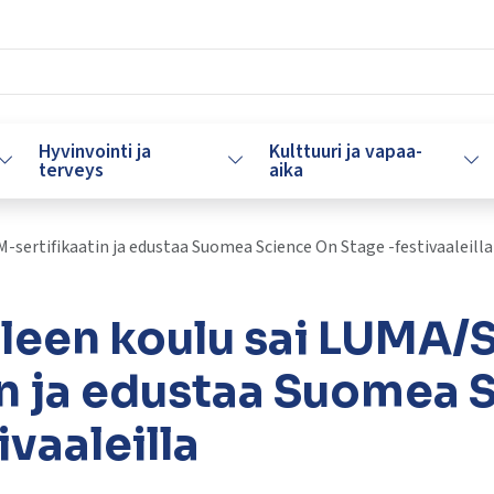
Hyvinvointi ja
Kulttuuri ja vapaa-
Vaihda alasvetovalikkoa
Vaihda alasvetovalikkoa
Vaih
terveys
aika
sertifikaatin ja edustaa Suomea Science On Stage -festivaaleilla
leen koulu sai LUMA
in ja edustaa Suomea 
ivaaleilla