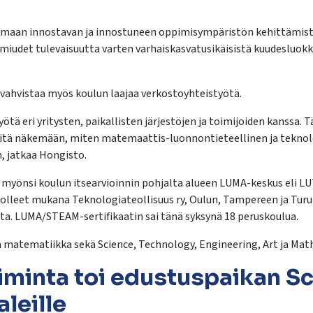
kamaan innostavan ja innostuneen oppimisympäristön kehittämis
lmiudet tulevaisuutta varten varhaiskasvatusikäisistä kuudesluokk
vahvistaa myös koulun laajaa verkostoyhteistyötä.
ötä eri yritysten, paikallisten järjestöjen ja toimijoiden kanssa
heitä näkemään, miten matemaattis-luonnontieteellinen ja teknol
 jatkaa Hongisto.
yönsi koulun itsearvioinnin pohjalta alueen LUMA-keskus eli LUT-
 olleet mukana Teknologiateollisuus ry, Oulun, Tampereen ja Turu
tta. LUMA/STEAM-sertifikaatin sai tänä syksynä 18 peruskoulua.
matematiikka sekä Science, Technology, Engineering, Art ja Math
minta toi edustuspaikan S
aleille