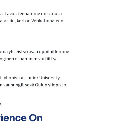
tä. Tavoitteenamme on tarjota
alaisiin, kertoo Vehkataipaleen
. Tämä yhteistyö avaa oppilaillemme
oginen osaaminen voi liittyä
yliopiston Junior University.
n kaupungit sekä Oulun yliopisto.
.
cience On