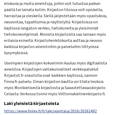
elokuvia ja muita aineistoja, joihin voit tutustua paikan
päällä tai lainata kotiin. Kirjaston tiloissa voit opiskella,
harrastaa ja oleskella. Siellä järjestetään myös opastuksia,
neuvontaa, tapahtumia ja näyttelyitä. Kirjastoissa on
käytössä langaton verkko, tietokoneita ja yleisimmät
tietokoneohjelmat. Monista kirjastoista saa lainaan myös
erilaisia esineitä. Kirjastohenkilökunta auttaa ja neuvoo
kaikissa kirjaston aineistoihin ja palveluihin liittyvissä
kysymyksissä.
Useimpien kirjastojen kokoelmiin kuuluu myös digitaalista
aineistoa. Kirjastojen valtakunnalliset verkkopalvelut
Kirjastot.fi-sivustolla ovat kaikkien käytössä, samoin
Finna.fi-palvelu. Oman kirjaston kautta voi tilata teoksia
myös Monikielisestä kirjastosta ja Saavutettavuuskirjasto
Celiasta. Verkossa toimii myös Viittomakielinenkirjasto.fi.
Laki yleisistä kirjastoista
https://www.finlex.fi/fi/laki/ajantasa/2016/20161492