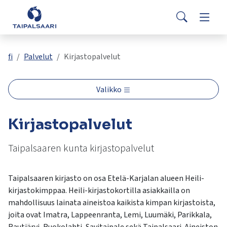
Palaute
Siirry pääsisältöön
Siirry päävalikkoon
Search
Asuminen ja rakentaminen
Vaihda
Yhteystiedot
Valitse
VisitTaipalsaari.fi
käytettävissä
Opetus ja kasvatus
Vaihda
fi
Palvelut
Kirjastopalvelut
oleva
tulos
ylös-
Hyvinvointi ja terveys
Vaihda
Valikko
ja
alasnuolilla.
Kulttuuri ja vapaa-aika
Vaihda
Kirjastopalvelut
Siirry
valittuun
hakutulokseen
Taipalsaaren kunta kirjastopalvelut
Kunta ja päätöksenteko
Vaihda
painamalla
enteriä.
Taipalsaaren kirjasto on osa Etelä-Karjalan alueen Heili-
Työ ja yrittäminen
Vaihda
Kosketuslaitteiden
kirjastokimppaa. Heili-kirjastokortilla asiakkailla on
käyttäjät
mahdollisuus lainata aineistoa kaikista kimpan kirjastoista,
voivat
joita ovat Imatra, Lappeenranta, Lemi, Luumäki, Parikkala,
käyttää