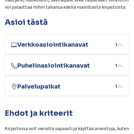
Rautjärvi, Ruokolahti, Savitaipale sekä Taipalsaari. Aineiston
kosketus-
voi palauttaa mihin tahansa edellä mainituista kirjastoista.
ja
pyyhkäisyliikkeitä.
Asioi tästä
Verkkoasiointikanavat
1
Puhelinasiointikanavat
1
Palvelupaikat
1
Ehdot ja kriteerit
Kirjastossa voit vierailla vapaasti ja käyttää aineistoja, kuten