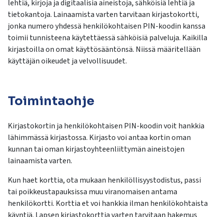
lehtiä, kirjoja ja digitaalisia aineistoja, sähköisiä lehtiä ja
tietokantoja. Lainaamista varten tarvitaan kirjastokortti,
jonka numero yhdessä henkilökohtaisen PIN-koodin kanssa
toimii tunnisteena käytettäessä sähköisiä palveluja. Kaikilla
kirjastoilla on omat käyttösääntönsä. Niissä määritellään
käyttäjän oikeudet ja velvollisuudet.
Toimintaohje
Kirjastokortin ja henkilökohtaisen PIN-koodin voit hankkia
lähimmässä kirjastossa. Kirjasto voi antaa kortin oman
kunnan tai oman kirjastoyhteenliittymän aineistojen
lainaamista varten.
Kun haet korttia, ota mukaan henkilöllisyystodistus, passi
tai poikkeustapauksissa muu viranomaisen antama
henkilökortti. Korttia et voi hankkia ilman henkilökohtaista
käyntiä. Lapsen kirjastokorttia varten tarvitaan hakemus