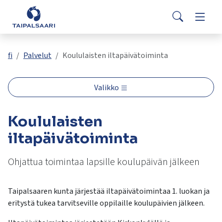
Palaute
Siirry pääsisältöön
Siirry päävalikkoon
Search
Asuminen ja rakentaminen
Vaihda
Yhteystiedot
Valitse
VisitTaipalsaari.fi
käytettävissä
Opetus ja kasvatus
Vaihda
fi
Palvelut
Koululaisten iltapäivätoiminta
oleva
tulos
ylös-
Hyvinvointi ja terveys
Vaihda
Valikko
ja
alasnuolilla.
Kulttuuri ja vapaa-aika
Vaihda
Koululaisten
Siirry
valittuun
iltapäivätoiminta
hakutulokseen
Kunta ja päätöksenteko
Vaihda
painamalla
Ohjattua toimintaa lapsille koulupäivän jälkeen
enteriä.
Työ ja yrittäminen
Vaihda
Kosketuslaitteiden
käyttäjät
Taipalsaaren kunta järjestää iltapäivätoimintaa 1. luokan ja
voivat
eritystä tukea tarvitseville oppilaille koulupäivien jälkeen.
käyttää