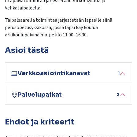
Iltapäivätoimintaa järjestetään Kirkonkylällä ja
kosketus-
Vehkataipaleella.
ja
pyyhkäisyliikkeitä.
Taipalsaarella toimintaa järjestetään lapselle siinä
perusopetusyksikössä, jossa lapsi käy koulua
arkikoulupäivinä ma-pe klo 11:00–16:30.
Asioi tästä
Verkkoasiointikanavat
1
Palvelupaikat
2
Ehdot ja kriteerit