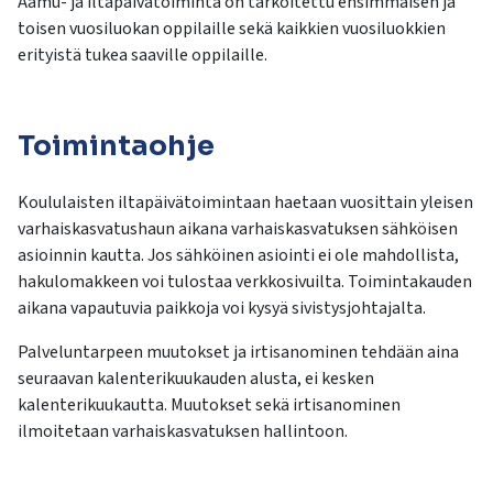
Aamu- ja iltapäivätoiminta on tarkoitettu ensimmäisen ja
toisen vuosiluokan oppilaille sekä kaikkien vuosiluokkien
erityistä tukea saaville oppilaille.
Toimintaohje
Koululaisten iltapäivätoimintaan haetaan vuosittain yleisen
varhaiskasvatushaun aikana varhaiskasvatuksen sähköisen
asioinnin kautta. Jos sähköinen asiointi ei ole mahdollista,
hakulomakkeen voi tulostaa verkkosivuilta. Toimintakauden
aikana vapautuvia paikkoja voi kysyä sivistysjohtajalta.
Palveluntarpeen muutokset ja irtisanominen tehdään aina
seuraavan kalenterikuukauden alusta, ei kesken
kalenterikuukautta. Muutokset sekä irtisanominen
ilmoitetaan varhaiskasvatuksen hallintoon.