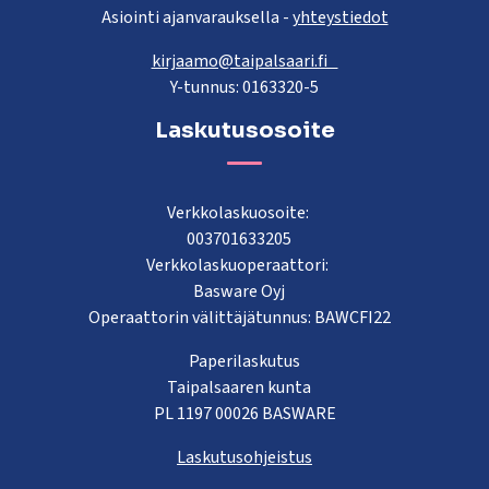
Asiointi ajanvarauksella -
yhteystiedot
kirjaamo@taipalsaari.fi
Y-tunnus: 0163320-5
Laskutusosoite
Verkkolaskuosoite:
003701633205
Verkkolaskuoperaattori:
Basware Oyj
Operaattorin välittäjätunnus: BAWCFI22
Paperilaskutus
Taipalsaaren kunta
PL 1197 00026 BASWARE
Laskutusohjeistus