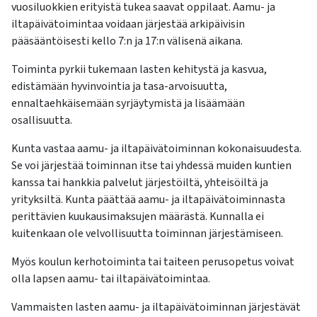
vuosiluokkien erityistä tukea saavat oppilaat. Aamu- ja
iltapäivätoimintaa voidaan järjestää arkipäivisin
pääsääntöisesti kello 7:n ja 17:n välisenä aikana.
Toiminta pyrkii tukemaan lasten kehitystä ja kasvua,
edistämään hyvinvointia ja tasa-arvoisuutta,
ennaltaehkäisemään syrjäytymistä ja lisäämään
osallisuutta.
Kunta vastaa aamu- ja iltapäivätoiminnan kokonaisuudesta.
Se voi järjestää toiminnan itse tai yhdessä muiden kuntien
kanssa tai hankkia palvelut järjestöiltä, yhteisöiltä ja
yrityksiltä. Kunta päättää aamu- ja iltapäivätoiminnasta
perittävien kuukausimaksujen määrästä. Kunnalla ei
kuitenkaan ole velvollisuutta toiminnan järjestämiseen.
Myös koulun kerhotoiminta tai taiteen perusopetus voivat
olla lapsen aamu- tai iltapäivätoimintaa.
Vammaisten lasten aamu- ja iltapäivätoiminnan järjestävät