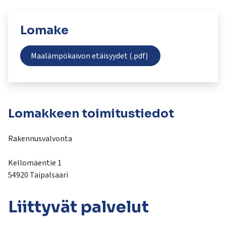
kosketus-
ja
pyyhkäisyliikkeitä.
Lomake
Maalämpökaivon etäisyydet (.pdf)
Lomakkeen toimitustiedot
Rakennusvalvonta
Kellomäentie 1
54920 Taipalsaari
Liittyvät
palvelut