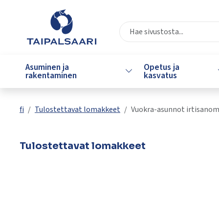
Siirry pääsisältöön
Siirry päävalikkoon
Valitse
käytettävissä
Asuminen ja
Opetus ja
Vaihda alasvetovalikkoa
oleva
rakentaminen
kasvatus
tulos
ylös-
ja
fi
Tulostettavat lomakkeet
Vuokra-asunnot irtisanom
alasnuolilla.
Siirry
valittuun
Tulostettavat lomakkeet
hakutulokseen
painamalla
enteriä.
Kosketuslaitteiden
käyttäjät
voivat