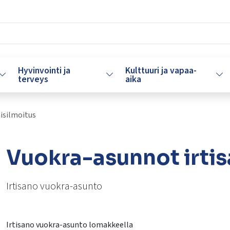
Hyvinvointi ja
Kulttuuri ja vapaa-
Vaihda alasvetovalikkoa
Vaihda alasvetovalikkoa
Vaih
terveys
aika
isilmoitus
Vuokra-asunnot irti
Irtisano vuokra-asunto
Irtisano vuokra-asunto lomakkeella