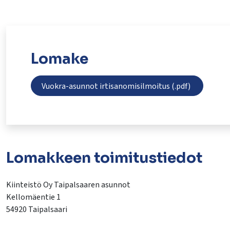
Lomake
Vuokra-asunnot irtisanomisilmoitus (.pdf)
Lomakkeen toimitustiedot
Kiinteistö Oy Taipalsaaren asunnot
Kellomäentie 1
54920 Taipalsaari