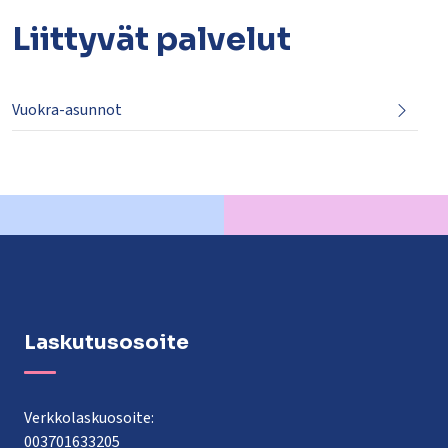
Liittyvät
palvelut
Vuokra-asunnot
Laskutusosoite
Verkkolaskuosoite:
003701633205