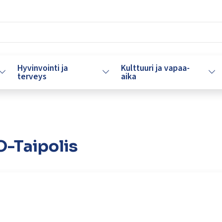
Hyvinvointi ja
Kulttuuri ja vapaa-
Vaihda alasvetovalikkoa
Vaihda alasvetovalikkoa
Vaih
terveys
aika
-Taipolis