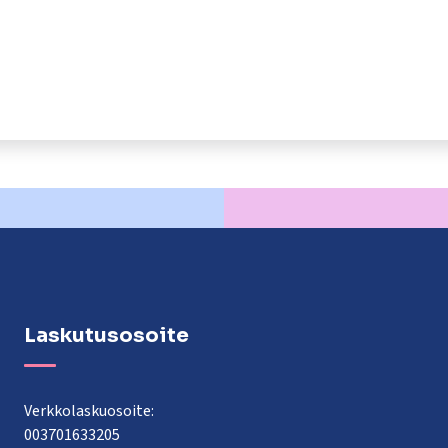
Laskutusosoite
Verkkolaskuosoite:
003701633205