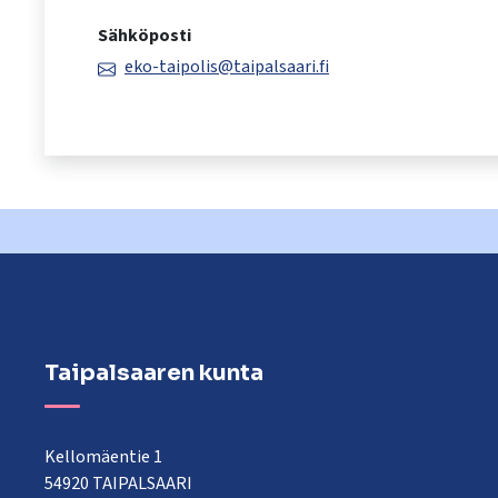
käyttää
Sähköposti
kosketus-
ja
eko-taipolis@taipalsaari.fi
pyyhkäisyliikkeitä.
Taipalsaaren kunta
Kellomäentie 1
54920 TAIPALSAARI