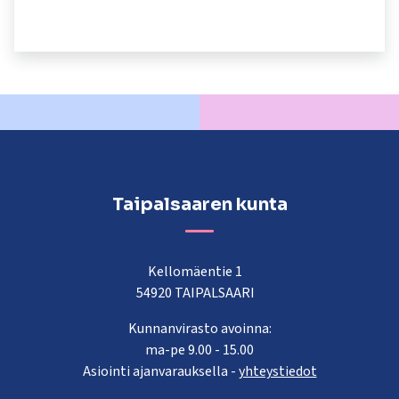
kosketus-
ja
pyyhkäisyliikkeitä.
Taipalsaaren kunta
Kellomäentie 1
54920 TAIPALSAARI
Kunnanvirasto avoinna:
ma-pe 9.00 - 15.00
Asiointi ajanvarauksella -
yhteystiedot