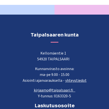
kosketus-
ja
pyyhkäisyliikkeitä.
Taipalsaaren kunta
Kellomäentie 1
54920 TAIPALSAARI
Kunnanvirasto avoinna:
ma-pe 9.00 - 15.00
Asiointi ajanvarauksella -
yhteystiedot
kirjaamo@taipalsaari.fi
Y-tunnus: 0163320-5
Laskutusosoite