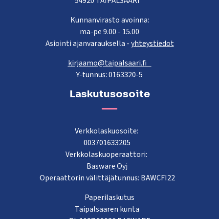
54920 TAIPALSAARI
Kunnanvirasto avoinna:
ma-pe 9.00 - 15.00
Asiointi ajanvarauksella -
yhteystiedot
kirjaamo@taipalsaari.fi
Y-tunnus: 0163320-5
Laskutusosoite
Verkkolaskuosoite:
003701633205
Verkkolaskuoperaattori:
Basware Oyj
Operaattorin välittäjätunnus: BAWCFI22
Paperilaskutus
Taipalsaaren kunta