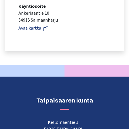
kosketus-
Käyntiosoite
ja
Ankeriaantie 10
pyyhkäisyliikkeitä.
54915 Saimaanharju
Avaa kartta
Taipalsaaren kunta
Kellomäentie 1