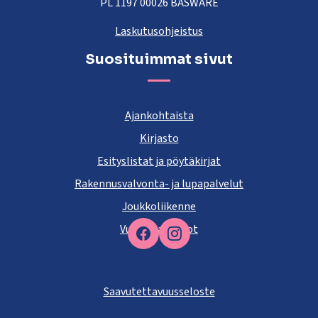
PL 1197 00026 BASWARE
Laskutusohjeistus
Suosituimmat sivut
Ajankohtaista
Kirjasto
Esityslistat ja pöytäkirjat
Rakennusvalvonta- ja lupapalvelut
Joukkoliikenne
Vuokra-asunnot
Facebook
Saavutettavuusseloste