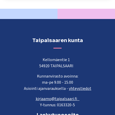
kosketus-
ja
pyyhkäisyliikkeitä.
Taipalsaaren kunta
Kellomäentie 1
54920 TAIPALSAARI
Kunnanvirasto avoinna:
ma-pe 9.00 - 15.00
Asiointi ajanvarauksella -
yhteystiedot
kirjaamo@taipalsaari.fi
Y-tunnus: 0163320-5