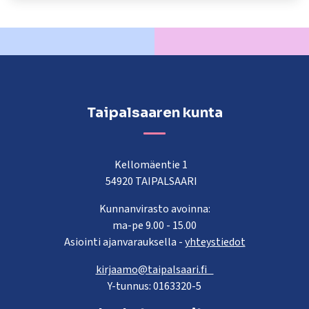
kosketus-
ja
pyyhkäisyliikkeitä.
Taipalsaaren kunta
Kellomäentie 1
54920 TAIPALSAARI
Kunnanvirasto avoinna:
ma-pe 9.00 - 15.00
Asiointi ajanvarauksella -
yhteystiedot
kirjaamo@taipalsaari.fi
Y-tunnus: 0163320-5